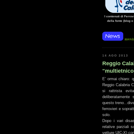
I contenuti di Ferro
della fonte (blog o
mentazione elettrica, sulla linea Paola - Cosenza, causa l'arresto improvviso di un tr
14 AGO 2013
Reggio Calab
"multietnico
E' ormai chiaro: 
Reggio Calabria Ce
si rattrista evi
deliberatamente
questo treno...di
ferrovieri e soprat
solo.
Dopo i vari disas
relative parziali 
vetture UIC-X) con 