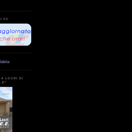
I FC
labria
A LOCRI SI
E.E"