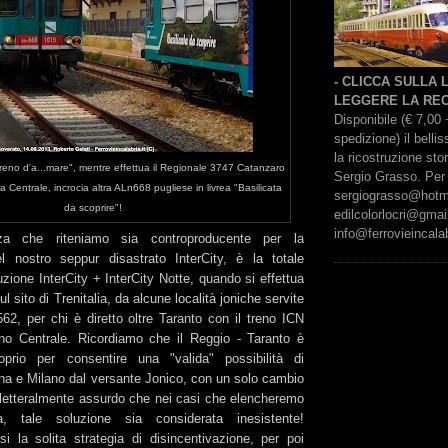
- CLICCA SULLA
LEGGERE LA REC
Disponibile (€ 7,00 
spedizione) il bell
la ricostruzione sto
eno d'a...mare", mentre effettua il Regionale 3747 Catanzaro
Sergio Grasso. Per 
a Centrale, incrocia altra ALn668 pugliese in livrea "Basilicata
sergiograsso@hotmai
da scoprire"!
edilcolorlocri@gmai
info@ferrovieincalab
za che riteniamo sia controproducente per la
l nostro seppur disastrato InterCity, è la totale
zione InterCity + InterCity Notte, quando si effettua
sul sito di Trenitalia, da alcune località joniche servite
62, per chi è diretto oltre Taranto con il treno ICN
no Centrale. Ricordiamo che il Reggio - Taranto è
roprio per consentire una "valida" possibilità di
na e Milano dal versante Jonico, con un solo cambio
i letteralmente assurdo che nei casi che elencheremo
a, tale soluzione sia considerata inesistente!
 la solita strategia di disincentivazione, per poi