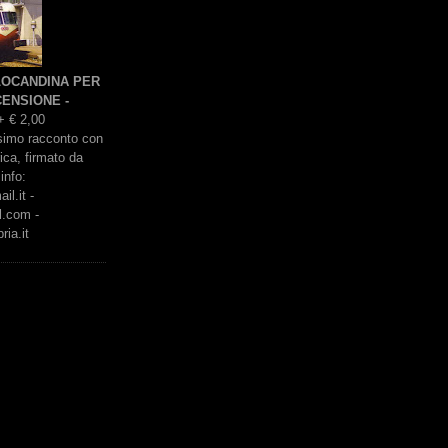
 LOCANDINA PER
ENSIONE -
+ € 2,00
issimo racconto con
rica, firmato da
info:
l.it -
l.com -
ria.it