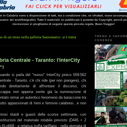
vie in Calabria sono a disposizione di tutti, ma a condizione che, se sfruttati, siano accompag
 autore dei testi/fotografie). Tutto il materiale ivi pubblicato è protetto da Copyright, perciò pe
incresciose vi preghiamo di seguire questa piccola regola. Buon Viaggio!
TRENO A VAPOR
eno nella galleria Santomarco: si è trattato della simulazione di criticità, tenutasi 
COSENZA
ria Centrale - Taranto: l'InterCity
"!
quando si parla del "nuovo" InterCity jonico 559-562
ntrale - Taranto, c'è chi ride (per non piangere), chi
tando direttamente di affrontare il discorso, chi
 scappa non appena sente già la numerazione di
ventato ormai un autentico fenomeno da baraccone tra
tutto appassionati di treni e ferrovie calabresi...e non
trosi ritardi e guasti delle scorse settimane, con
sostituzioni del materiale rotabile previsto (D445 + 2
ALn668 - e relativa truffa tariffaria - nella giornata di