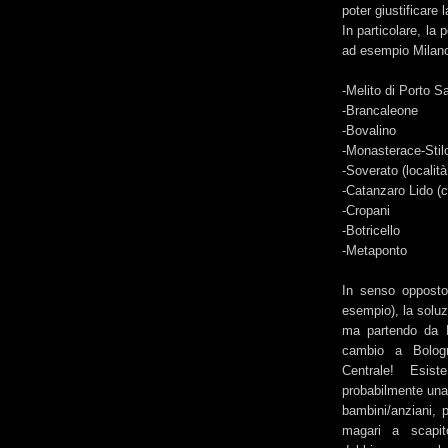
poter giustificare 
In particolare, la
ad esempio Milano 
-Melito di Porto S
-Brancaleone
-Bovalino
-Monasterace-Stil
-Soverato (località 
-Catanzaro Lido (c
-Cropani
-Botricello
-Metaponto
In senso opposto
esempio), la soluz
ma partendo da M
cambio a Bologn
Centrale! Esi
probabilmente una 
bambini/anziani, 
magari a scapit