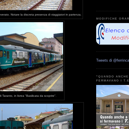
overato. Notare la discreta presenza di viaggiatori in partenza.
MODIFICHE ORAR
Tweets di @ferrinca
"QUANDO ANCHE 
FERMAVANO I T.
Taranto, in livrea "Basilicata da scoprire".