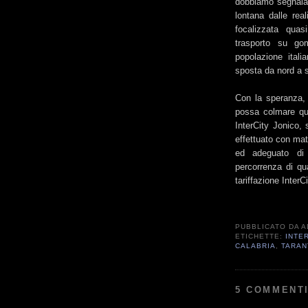
dobbiamo segnalar
lontana dalle real
focalizzata quas
trasporto su go
popolazione itali
sposta da nord a s
Con la speranza, 
possa colmare qu
InterCity Jonico,
effettuato con mat
ed adeguato di
percorrenza di qu
tariffazione InterCi
PUBBLICATO DA
A
ETICHETTE:
INTE
CALABRIA
,
TARAN
5 COMMENTI