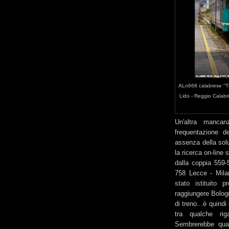
ALn668 calabrese "Tr
Lido - Reggio Calabri
Un'altra mancan
frequentazione de
assenza della solu
la ricerca on-line 
dalla coppia 559-5
758 Lecce - Mila
stato istituito p
raggiungere Bolog
di treno...è quind
tra qualche rig
Sembrerebbe quasi