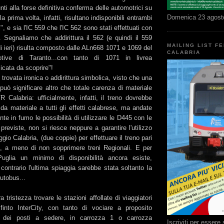
nti alla forse definitiva conferma delle automotrici su
Domenica 23 agost
a prima volta, infatti, risultano indisponibili entrambi
ri", e sia l'IC 559 che l'IC 562 sono stati effettuati con
 Segnaliamo che addirittura il 562 (e quindi il 559
MAILING LIST F
i ieri) risulta composto dalle ALn668 1071 e 1069 del
CALABRIA
tive di Taranto...con tanto di 1071 in livrea
licata da scoprire"!
rovata ironica o addirittura simbolica, visto che una
può significare altro che totale carenza di materiale
R Calabria: ufficialmente, infatti, il treno dovrebbe
a materiale a tutti gli effetti calabrese, ma andate
nte in fumo le possibilità di utilizzare le D445 con le
reviste, non si riesce neppure a garantire l'utilizzo
gio Calabria, (due coppie) per effettuare il treno pari
ri, a meno di non sopprimere treni Regionali. E per
uglia un minimo di disponibilità ancora esiste,
 contrario l'ultima spiaggia sarebbe stata soltanto la
utobus...
 tristezza trovare le stazioni affollate di viaggiatori
finto InterCity, con tanto di vociare a proposito
e dei posti a sedere, in carrozza 1 o carrozza
Iscriviti per esser