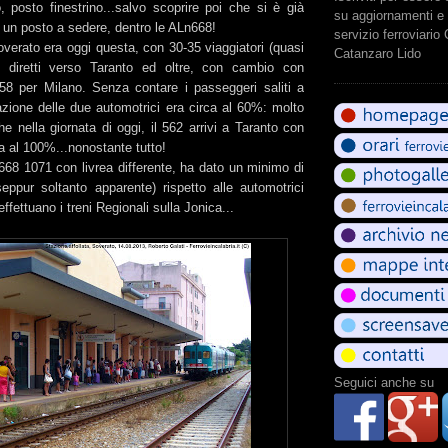
o, posto finestrino...salvo scoprire poi che si è già
su aggiornamenti e 
lo un posto a sedere, dentro le ALn668!
servizio ferroviario
verato era oggi questa, con 30-35 viaggiatori (quasi
Catanzaro Lido
i) diretti verso Taranto ed oltre, con cambio con
 758 per Milano. Senza contare i passeggeri saliti a
azione delle due automotrici era circa al 60%: molto
he nella giornata di oggi, il 562 arrivi a Taranto con
a al 100%...nonostante tutto!
668 1071 con livrea differente, ha dato un minimo di
seppur soltanto apparente) rispetto alle automotrici
fettuano i treni Regionali sulla Jonica...
Seguici anche su