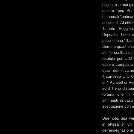
oggi si è ormai giu
questo treno. Per l
i materiali "ordina
doppia di ALn668.
Taranto - Reggio d
Deposito Locomo
pubblicitaria "Basi
Sembra quasi una t
simile scelta non 
rotabile per la DT
essere composto d
quasi definitivame
4 carrozze UIC-X p
di 4 ALn668 di Reg
ed il treno dispa
fortuna che in P
altrimenti in caso
sostituzione con a
Due note: una vera
in attesa di un 
dell'assegnazion