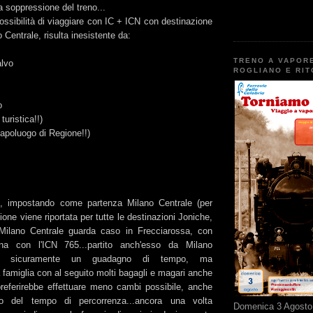
la soppressione del treno...
 possibilità di viaggiare con IC + ICN con destinazione
Centrale, risulta inesistente da:
TRENO A VAPOR
alvo
ROGLIANO E RI
o
turistica!!)
apoluogo di Regione!!)
, impostando come partenza Milano Centrale (per
ione viene riportata per tutte le destinazioni Joniche,
ilano Centrale guarda caso in Frecciarossa, con
a con l'ICN 765...partito anch'esso da Milano
ste sicuramente un guadagno di tempo, ma
famiglia con al seguito molti bagagli e magari anche
preferirebbe effettuare meno cambi possibile, anche
o del tempo di percorrenza...ancora una volta
Domenica 3 Agosto 