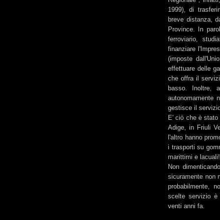
1999), di trasfer
breve distanza, da
Province. In paro
ferroviario, stud
finanziare l'Impres
(imposte dall'Uni
effettuare delle g
che offra il servi
basso. Inoltre, 
autonomamente nuov
gestisce il servizi
E' ciò che è stato
Adige, in Friuli 
l'altro hanno prom
i trasporti su gom
marittimi e lacuali
Non dimenticando
sicuramente non m
probabilmente, n
scelte servizio è
venti anni fa.