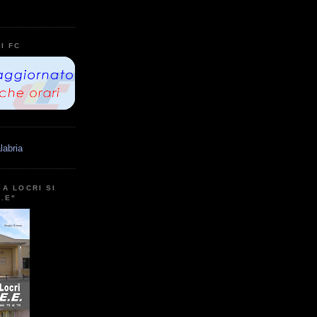
I FC
labria
A LOCRI SI
E.E"