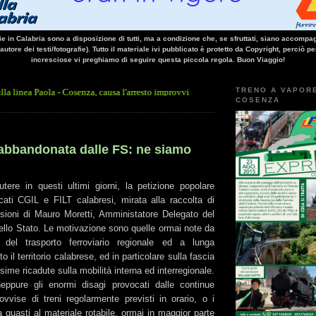
vie in Calabria sono a disposizione di tutti, ma a condizione che, se sfruttati, siano accompag
 autore dei testi/fotografie). Tutto il materiale ivi pubblicato è protetto da Copyright, perciò pe
incresciose vi preghiamo di seguire questa piccola regola. Buon Viaggio!
TRENO A VAPOR
la - Cosenza, causa l'arresto improvviso di un treno nella galleria Santomarco: si è t
COSENZA
 abbandonata dalle FS: ne siamo
tere in questi ultimi giorni, la petizione popolare
cati CGIL e FILT calabresi, mirata alla raccolta di
ssioni di Mauro Moretti, Amministatore Delegato del
ello Stato. Le motivazione sono quelle ormai note da
del trasporto ferroviario regionale ed a lunga
o il territorio calabrese, ed in particolare sulla fascia
sime ricadute sulla mobilità interna ed interregionale.
neppure gli enormi disagi provocati dalle continue
ovvise di treni regolarmente previsti in orario, o i
da guasti al materiale rotabile, ormai in maggior parte