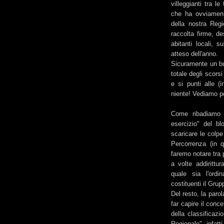
villeggianti tra l
che ha ovviamente
della nostra Reg
raccolta firme, de
abitanti locali, 
atteso dell'anno.
Sicuramente un buo
totale degli scors
e si punti alle (i
niente! Vediamo p
Come ribadiamo o
esercizio" del bl
scaricare le colp
Percorrenza (in 
faremo notare tra 
a volte addiritt
quale sia l'ord
costituenti il Gru
Del resto, la paro
far capire il conc
della classificaz
Regionale", infatt