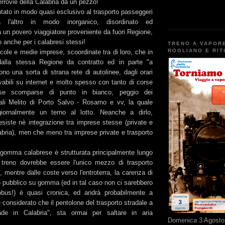
rrovie della Calabria da un pezzo!
untato in modo quasi esclusivo al trasporto passeggeri
l'altro in modo inorganico, disordinato ed
 un povero viaggiatore proveniente da fuori Regione,
 anche per i calabresi stessi!
TRENO A VAPOR
ROGLIANO E RI
cole e medie imprese, scoordinate tra di loro, che in
 dalla stessa Regione da contratto ed in parte "a
no una sorta di strana rete di autolinee, dagli orari
vabili su internet e molto spesso con tanto di corse
rse scomparse di punto in bianco, peggio dei
onali Melito di Porto Salvo - Rosarno e vv, la quale
giornalmente un terno al lotto. Neanche a dirlo,
siste nè integrazione tra imprese stesse (private e
abria), men che meno tra imprese private e trasporto
su gomma calabrese è strutturata principalmente lungo
 treno dovrebbe essere l'unico mezzo di trasporto
, mentre dalle coste verso l'entroterra, la carenza di
to pubblico su gomma (ed in tal caso non ci sarebbero
utobus!) è quasi cronica, ed andrà probabilmente a
e considerato che il pentolone del trasporto stradale a
ade in Calabria", sta ormai per saltare in aria
Domenica 3 Agosto 