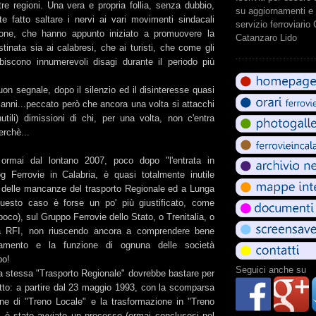
e tre regioni. Una vera e propria follia, senza dubbio,
su aggiornamenti e 
 fatto saltare i nervi ai vari movimenti sindacali
servizio ferroviario
ione, che hanno appunto iniziato a promuovere la
Catanzaro Lido
stinata sia ai calabresi, che ai turisti, che come gli
subiscono innumerevoli disagi durante il periodo più
n segnale, dopo il silenzio ed il disinteresse quasi
i anni...peccato però che ancora una volta si attacchi
nutili) dimissioni di chi, per una volta, non c'entra
erchè...
rmai dal lontano 2007, poco dopo "l'entrata in
og Ferrovie in Calabria, è quasi totalmente inutile
e delle mancanze del trasporto Regionale ed a Lunga
questo caso è forse un po' più giustificato, come
poco), sul Gruppo Ferrovie dello Stato, o Trenitalia, o
ura RFI, non riuscendo ancora a comprendere bene
inamento e la funzione di ognuna delle società
ppo!
Seguici anche su
la stessa "Trasporto Regionale" dovrebbe bastare per
etto: a partire dal 23 maggio 1993, con la scomparsa
ione di "Treno Locale" e la trasformazione in "Treno
i, è stato avviato un processo (ormai conclusosi nel