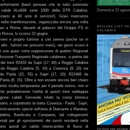
erformante (basti pensare che le tutto sommato
Domenica 23 agost
valide ALn668 serie 1000 della DTR Calabria,
cinarsi ai 40 anni di servizio!). Gravi mancanze
nella manifestazione, organizzata ancora una volta
MAILING LIST F
tasi a Roma, davanti al palazzo del Gruppo FS in
CALABRIA
e Rossa, lo scorso 22 giugno.
vero e proprio fulmine a ciel sereno (anche se in
altri...fulmini nei prossimi mesi), nei giorni scorsi è
di una quasi certa soppressione di quattro Regionali
Divisione Trasporto Regionale calabrese, a partire dal
ta dei treni R2433 da Sapri (17, 40) a Reggio Calabria
 da Reggio Calabria (5, 10) a Cosenza (9, 10) via
da Paola (15, 55) a Sapri (17, 10); R22466 da
Paola (8, 15). Oltre a non essere ancora ben chiaro
nto risulta temporaneo per il periodo estivo, non si
e probabilmente l'utilità di questi treni raddoppia
agione calda! Servendo infatti la costa tirrenica
eano, e soprattutto la tratta Cosenza - Paola - Sapri,
risticamente specie nell'area di Diamante e Maratea,
labria, Basilicata e Campania, tali collegamenti
tali per gli spostamenti dei turisti residenti nella
ono quindi un valido interscambio di flussi di
Iscriviti per esser