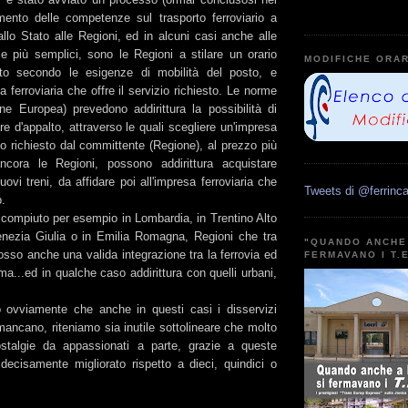
imento delle competenze sul trasporto ferroviario a
llo Stato alle Regioni, ed in alcuni casi anche alle
le più semplici, sono le Regioni a stilare un orario
MODIFICHE ORAR
iato secondo le esigenze di mobilità del posto, e
a ferroviaria che offre il servizio richiesto. Le norme
one Europea) prevedono addirittura la possibilità di
are d'appalto, attraverso le quali scegliere un'impresa
zio richiesto dal committente (Regione), al prezzo più
ancora le Regioni, possono addirittura acquistare
i treni, da affidare poi all'impresa ferroviaria che
Tweets di @ferrinca
o.
 compiuto per esempio in Lombardia, in Trentino Alto
Venezia Giulia o in Emilia Romagna, Regioni che tra
"QUANDO ANCHE 
osso anche una valida integrazione tra la ferrovia ed
FERMAVANO I T.
ma...ed in qualche caso addirittura con quelli urbani,
!
 ovviamente che anche in questi casi i disservizi
ancano, riteniamo sia inutile sottolineare che molto
ostalgie da appassionati a parte, grazie a queste
 decisamente migliorato rispetto a dieci, quindici o