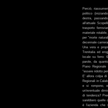
Perciò, riassumend
politico (inizian
destra, passando
all'attuale Scopel
trasporto ferrovi
materiale rotabile
per "morte natural
decennale carrier
Una vera e propr
Trenitalia ed ero
locale su ferro: 6
parole, da quant
Piano Regionale d
"essere ridotto pe
E' allora colpa di
Regionali in Calab
e si rompono, 
un'eventuale dimi
di tendenza? Pre
sarebbero quelle 
è l'azienda che 