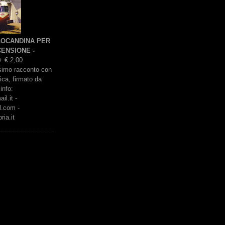
 LOCANDINA PER
ENSIONE -
+ € 2,00
issimo racconto con
rica, firmato da
info:
l.it -
l.com -
ria.it