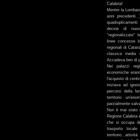
Calabria!
Mentre la Lombard
anni precedenti..
quadruplicamenti 
decine di nuov
"regionalizzare" l
linee concesse lo
regionali di Catan
classica inedia
Accadeva ben di p
Nei palazzi regi
economiche erano r
l'acquisto di cent
iniziava ad ignor
percorsi della fe
territorio un'en
parzialmente salva
Non è mai stato st
Regione Calabria e
che si occupa de
trasporto locale
territorio...atti