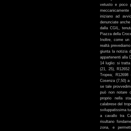
vetusto e poco p
meccanicamente 
iniziano ad avvi
denunciate anche 
dalla CGIL, tenu
Piazza della Croc
Inoltre, come un 
realtà prevediamo 
giunta la notizia 
appartenenti alla 
14 luglio: si trat
(21, 25), R12652
Tropea; R12698 
Cosenza (7,50) a 
se tale provvedime
può non notare ch
proprio nella st
calabrese del trop
sviluppatissima tu
a cavallo tra Ca
risultano fondamen
zona, e permett