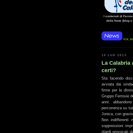
I contenuti di Ferro
della fonte (blog o
• 14/10/14 • La mancanza di energia per l'alimentazione elettrica, sulla linea Pao
10 LUG 2013
La Calabria
certi?
Sta facendo discu
avviata dai sinda
firme per le dimi
Gruppo Ferrovie d
anni: abbandono 
percorrenza su tutt
Jonica, con gravis
Non indifferenti 
soppressioni impr
ritardi provocati 