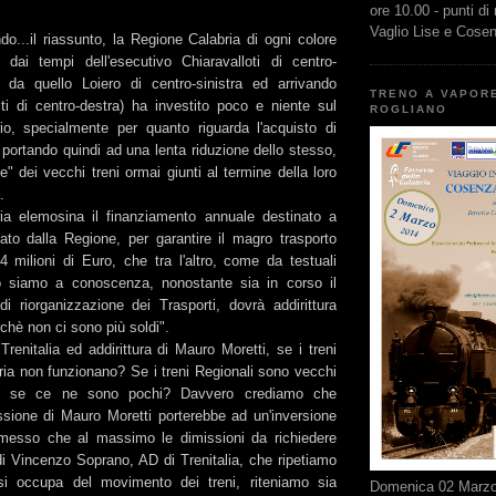
ore 10.00 - punti di
Vaglio Lise e Cose
o...il riassunto, la Regione Calabria di ogni colore
do dai tempi dell'esecutivo Chiaravalloti di centro-
 da quello Loiero di centro-sinistra ed arrivando
TRENO A VAPOR
liti di centro-destra) ha investito poco e niente sul
ROGLIANO
ario, specialmente per quanto riguarda l'acquisto di
, portando quindi ad una lenta riduzione dello stesso,
e" dei vecchi treni ormai giunti al termine della loro
a.
ia elemosina il finanziamento annuale destinato a
gato dalla Regione, per garantire il magro trasporto
4 milioni di Euro, che tra l'altro, come da testuali
o siamo a conoscenza, nonostante sia in corso il
i riorganizzazione dei Trasporti, dovrà addirittura
rchè non ci sono più soldi".
 Trenitalia ed addirittura di Mauro Moretti, se i treni
ria non funzionano? Se i treni Regionali sono vecchi
e se ce ne sono pochi? Davvero crediamo che
ssione di Mauro Moretti porterebbe ad un'inversione
messo che al massimo le dimissioni da richiedere
di Vincenzo Soprano, AD di Trenitalia, che ripetiamo
si occupa del movimento dei treni, riteniamo sia
Domenica 02 Marzo 