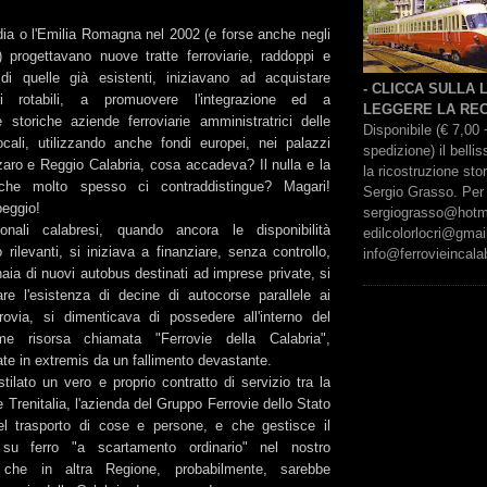
ia o l'Emilia Romagna nel 2002 (e forse anche negli
.) progettavano nuove tratte ferroviarie, raddoppi e
di quelle già esistenti, iniziavano ad acquistare
- CLICCA SULLA
i rotabili, a promuovere l'integrazione ed a
LEGGERE LA REC
e storiche aziende ferroviarie amministratrici delle
Disponibile (€ 7,00 
cali, utilizzando anche fondi europei, nei palazzi
spedizione) il bell
zaro e Reggio Calabria, cosa accadeva? Il nulla e la
la ricostruzione sto
 che molto spesso ci contraddistingue? Magari!
Sergio Grasso. Per 
eggio!
sergiograsso@hotmai
onali calabresi, quando ancora le disponibilità
edilcolorlocri@gmai
ilevanti, si iniziava a finanziare, senza controllo,
info@ferrovieincalab
inaia di nuovi autobus destinati ad imprese private, si
are l'esistenza di decine di autocorse parallele ai
rrovia, si dimenticava di possedere all'interno del
orme risorsa chiamata "Ferrovie della Calabria",
te in extremis da un fallimento devastante.
ilato un vero e proprio contratto di servizio tra la
 Trenitalia, l'azienda del Gruppo Ferrovie dello Stato
l trasporto di cose e persone, e che gestisce il
 su ferro "a scartamento ordinario" nel nostro
vità che in altra Regione, probabilmente, sarebbe