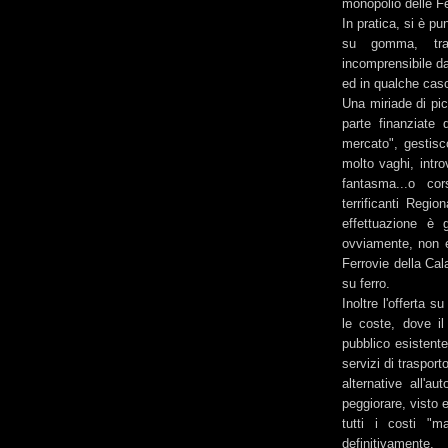
monopolio delle Fe
In pratica, si è p
su gomma, tra 
incomprensibile da
ed in qualche caso
Una miriade di pic
parte finanziate
mercato", gestisco
molto vaghi, intro
fantasma...o co
terrificanti Regi
effettuazione è 
ovviamente, non e
Ferrovie della Cal
su ferro.
Inoltre l'offerta 
le coste, dove il
pubblico esistente
servizi di traspor
alternative all'a
peggiorare, visto 
tutti i costi "m
definitivamente.