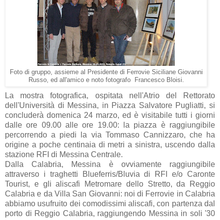
Foto di gruppo, assieme al Presidente di Ferrovie Siciliane Giovanni
Russo, ed all'amico e noto fotografo Francesco Bloisi.
La mostra fotografica, ospitata nell'Atrio del Rettorato
dell'Università di Messina, in Piazza Salvatore Pugliatti, si
concluderà domenica 24 marzo, ed è visitabile tutti i giorni
dalle ore 09.00 alle ore 19.00: la piazza è raggiungibile
percorrendo a piedi la via Tommaso Cannizzaro, che ha
origine a poche centinaia di metri a sinistra, uscendo dalla
stazione RFI di Messina Centrale.
Dalla Calabria, Messina è ovviamente raggiungibile
attraverso i traghetti Blueferris/Bluvia di RFI e/o Caronte
Tourist, e gli aliscafi Metromare dello Stretto, da Reggio
Calabria e da Villa San Giovanni: noi di Ferrovie in Calabria
abbiamo usufruito dei comodissimi aliscafi, con partenza dal
porto di Reggio Calabria, raggiungendo Messina in soli '30