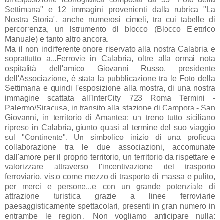
Settimana" e 12 immagini provenienti dalla rubrica "La
Nostra Storia", anche numerosi cimeli, tra cui tabelle di
percorrenza, un istrumento di blocco (Blocco Elettrico
Manuale) e tanto altro ancora.
Ma il non indifferente onore riservato alla nostra Calabria e
soprattutto a...Ferrovie in Calabria, oltre alla ormai nota
ospitalità dell'amico Giovanni Russo, presidente
dell'Associazione, è stata la pubblicazione tra le Foto della
Settimana e quindi l'esposizione alla mostra, di una nostra
immagine scattata all'InterCity 723 Roma Termini -
Palermo/Siracusa, in transito alla stazione di Campora - San
Giovanni, in territorio di Amantea: un treno tutto siciliano
ripreso in Calabria, giunto quasi al termine del suo viaggio
sul "Continente". Un simbolico inizio di una proficua
collaborazione tra le due associazioni, accomunate
dall'amore per il proprio territorio, un territorio da rispettare e
valorizzare attraverso l'incentivazione del trasporto
ferroviario, visto come mezzo di trasporto di massa e pulito,
per merci e persone...e con un grande potenziale di
attrazione turistica grazie a linee ferroviarie
paesaggisticamente spettacolari, presenti in gran numero in
entrambe le regioni. Non vogliamo anticipare nulla: