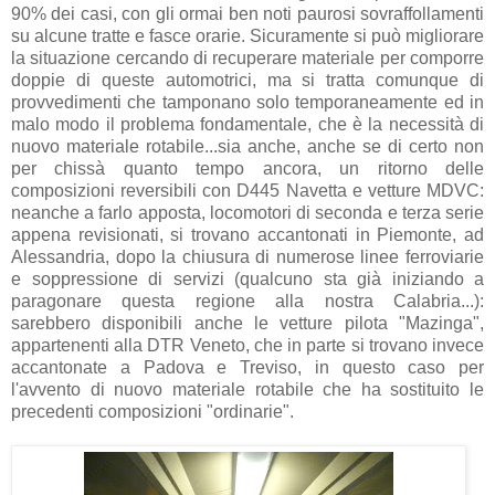
90% dei casi, con gli ormai ben noti paurosi sovraffollamenti
su alcune tratte e fasce orarie. Sicuramente si può migliorare
la situazione cercando di recuperare materiale per comporre
doppie di queste automotrici, ma si tratta comunque di
provvedimenti che tamponano solo temporaneamente ed in
malo modo il problema fondamentale, che è la necessità di
nuovo materiale rotabile...sia anche, anche se di certo non
per chissà quanto tempo ancora, un ritorno delle
composizioni reversibili con D445 Navetta e vetture MDVC:
neanche a farlo apposta, locomotori di seconda e terza serie
appena revisionati, si trovano accantonati in Piemonte, ad
Alessandria, dopo la chiusura di numerose linee ferroviarie
e soppressione di servizi (qualcuno sta già iniziando a
paragonare questa regione alla nostra Calabria...):
sarebbero disponibili anche le vetture pilota "Mazinga",
appartenenti alla DTR Veneto, che in parte si trovano invece
accantonate a Padova e Treviso, in questo caso per
l'avvento di nuovo materiale rotabile che ha sostituito le
precedenti composizioni "ordinarie".