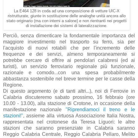
La E464 128 in coda ad una composizione di vetture UIC-X
ristrutturate, giunte in sostituzione delle analoghe unità ancora allo
stato originario (ma con interni a salone) e non rientranti nei progetti
di installazione dei sistemi di lateralizzazione.
Perciò, senza dimenticare la fondamentale importanza del
maggiore investimento nel trasporto su ferro, sia per
l'acquisto di nuovi rotabili che per l'incremento delle
frequenze e dei servizi, almeno temporaneamente si
potrebbe cercare di offrire ai pendolari calabresi (ed ai
turisti), un servizio ferroviario regionale più funzionale,
razionale e comodo...con una spesa probabilmente
abbastanza sostenibile nel breve termine per le casse della
Regione.
Di questo argomento (e di tanti altri...), noi di Ferrovie in
Calabria discuteremo sabato prossimo, 16 febbraio (ore
10.00 - 13.00), alla stazione di Crotone, in occasione della
manifestazione nazionale
"Riprendiamoci il treno e le
stazioni!"
, assieme alla virtuosa Associazione Italia Nostra,
rappresentata nel crotonese da Teresa Liguori: le altre
stazioni che saranno presenziate in Calabria saranno
Reggio Calabria Centrale, Reggio Calabria Pellaro, Melito