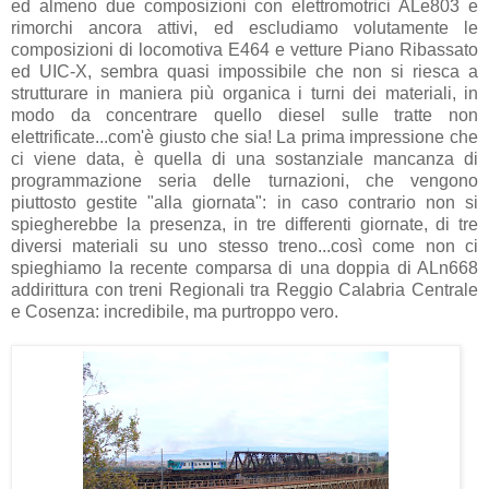
ed almeno due composizioni con elettromotrici ALe803 e
rimorchi ancora attivi, ed escludiamo volutamente le
composizioni di locomotiva E464 e vetture Piano Ribassato
ed UIC-X, sembra quasi impossibile che non si riesca a
strutturare in maniera più organica i turni dei materiali, in
modo da concentrare quello diesel sulle tratte non
elettrificate...com'è giusto che sia! La prima impressione che
ci viene data, è quella di una sostanziale mancanza di
programmazione seria delle turnazioni, che vengono
piuttosto gestite "alla giornata": in caso contrario non si
spiegherebbe la presenza, in tre differenti giornate, di tre
diversi materiali su uno stesso treno...così come non ci
spieghiamo la recente comparsa di una doppia di ALn668
addirittura con treni Regionali tra Reggio Calabria Centrale
e Cosenza: incredibile, ma purtroppo vero.