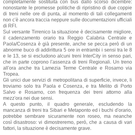
completamente sostituita con bus dallo scorso dicembre:
nonostante le promesse politiche di ripristino di due coppie
di treni nelle ore di punta, al momento di tali collegamenti
non c'è ancora traccia neppure sulle documentazioni ufficiali
di RFI.
Sul versante Tirrenico la situazione è decisamente migliore,
il cadenzamento orario tra Reggio Calabria Centrale e
Paola/Cosenza è già presente, anche se pecca però di un
abnorme buco di addirittura 5 ore in entrambi i sensi tra le 8
e le 13, se si escludono alcuni treni InterCity in senso pari,
che in parte coprono l'assenza di treni Regionali. Un treno
all'ora anche tra Lamezia Terme Centrale e Rosarno via
Tropea.
Gli unici due servizi di metropolitana di superficie, invece, li
troviamo solo tra Paola e Cosenza, e tra Melito di Porto
Salvo e Rosarno, con frequenza dei treni attorno alla
mezz'ora nei due sensi.
A questo punto, il quadro generale, escludendo la
mancanza di treni tra Sibari e Metaponto ed i buchi d'orario,
potrebbe sembrare sicuramente non roseo, ma neanche
così disastroso: vi dimostreremo, però, che a causa di vari
fattori, la situazione è decisamente grave.