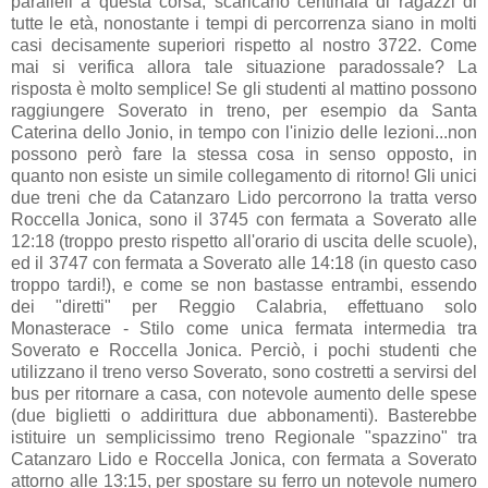
paralleli a questa corsa, scaricano centinaia di ragazzi di
tutte le età, nonostante i tempi di percorrenza siano in molti
casi decisamente superiori rispetto al nostro 3722. Come
mai si verifica allora tale situazione paradossale? La
risposta è molto semplice! Se gli studenti al mattino possono
raggiungere Soverato in treno, per esempio da Santa
Caterina dello Jonio, in tempo con l'inizio delle lezioni...non
possono però fare la stessa cosa in senso opposto, in
quanto non esiste un simile collegamento di ritorno! Gli unici
due treni che da Catanzaro Lido percorrono la tratta verso
Roccella Jonica, sono il 3745 con fermata a Soverato alle
12:18 (troppo presto rispetto all'orario di uscita delle scuole),
ed il 3747 con fermata a Soverato alle 14:18 (in questo caso
troppo tardi!), e come se non bastasse entrambi, essendo
dei "diretti" per Reggio Calabria, effettuano solo
Monasterace - Stilo come unica fermata intermedia tra
Soverato e Roccella Jonica. Perciò, i pochi studenti che
utilizzano il treno verso Soverato, sono costretti a servirsi del
bus per ritornare a casa, con notevole aumento delle spese
(due biglietti o addirittura due abbonamenti). Basterebbe
istituire un semplicissimo treno Regionale "spazzino" tra
Catanzaro Lido e Roccella Jonica, con fermata a Soverato
attorno alle 13:15, per spostare su ferro un notevole numero