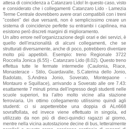
attesa di coincidenza a Catanzaro Lido! In questo caso, visto
e considerato che i collegamenti Catanzaro Lido - Lamezia
Terme Centrale dovrebbero avere orari compatibili con i treni
"costieri" dei due versanti, non è semplicissimo creare un
sistema di coincidenze perfette su entrambi i capilinea, ma
esistono però discreti margini di miglioramento.
Un altro errore nell'organizzazione degli orari e dei servizi, è
quello dell'irrazionalità di alcuni collegamenti, che se
strutturati diversamente, anche di poco, potrebbero diventare
molto più appetibili. Esempio: treno Regionale 3722
Roccella Jonica (6.55) - Catanzaro Lido (8.02). Questo treno
effettua tutte le fermate intermedie (Caulonia, Riace,
Monasterace - Stilo, Guardavalle, S.Caterina dello Jonio,
Badolato, S.Andrea Jonio, Soverato, Montepaone -
Montauro e Squillace), arrivando a Soverato alle ore 7.43:
esattamente 7 minuti prima dell'ingresso degli studenti nelle
scuole superiori, tra l'altro molto vicine alla stazione
ferroviaria. Un ottimo collegamento utilissimo quindi agli
studenti: ci si aspetterebbe una doppia di ALn668
sovraffollata, ed invece viene effettuato in singola, ed
utilizzato da non più di dieci-quindici ragazzi al giorno,
mentre nella vicina autostazione decine di bus, letteralmente