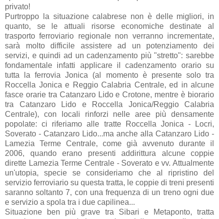
privato!
Purtroppo la situazione calabrese non è delle migliori, in
quanto, se le attuali risorse economiche destinate al
trasporto ferroviario regionale non verranno incrementate,
sarà molto difficile assistere ad un potenziamento dei
servizi, e quindi ad un cadenzamento più "stretto": sarebbe
fondamentale infatti applicare il cadenzamento orario su
tutta la ferrovia Jonica (al momento è presente solo tra
Roccella Jonica e Reggio Calabria Centrale, ed in alcune
fasce orarie tra Catanzaro Lido e Crotone, mentre è biorario
tra Catanzaro Lido e Roccella Jonica/Reggio Calabria
Centrale), con locali rinforzi nelle aree più densamente
popolate: ci riferiamo alle tratte Roccella Jonica - Locri,
Soverato - Catanzaro Lido...ma anche alla Catanzaro Lido -
Lamezia Terme Centrale, come già avvenuto durante il
2006, quando erano presenti addirittura alcune coppie
dirette Lamezia Terme Centrale - Soverato e vv. Attualmente
un'utopia, specie se consideriamo che al ripristino del
servizio ferroviario su questa tratta, le coppie di treni presenti
saranno soltanto 7, con una frequenza di un treno ogni due
e servizio a spola tra i due capilinea...
Situazione ben più grave tra Sibari e Metaponto, tratta