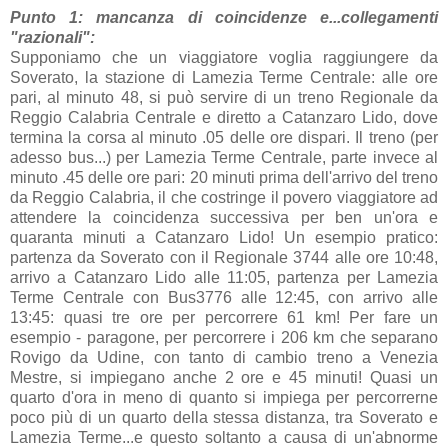
Punto 1: mancanza di coincidenze e...collegamenti
"razionali":
Supponiamo che un viaggiatore voglia raggiungere da
Soverato, la stazione di Lamezia Terme Centrale: alle ore
pari, al minuto 48, si può servire di un treno Regionale da
Reggio Calabria Centrale e diretto a Catanzaro Lido, dove
termina la corsa al minuto .05 delle ore dispari. Il treno (per
adesso bus...) per Lamezia Terme Centrale, parte invece al
minuto .45 delle ore pari: 20 minuti prima dell'arrivo del treno
da Reggio Calabria, il che costringe il povero viaggiatore ad
attendere la coincidenza successiva per ben un'ora e
quaranta minuti a Catanzaro Lido! Un esempio pratico:
partenza da Soverato con il Regionale 3744 alle ore 10:48,
arrivo a Catanzaro Lido alle 11:05, partenza per Lamezia
Terme Centrale con Bus3776 alle 12:45, con arrivo alle
13:45: quasi tre ore per percorrere 61 km! Per fare un
esempio - paragone, per percorrere i 206 km che separano
Rovigo da Udine, con tanto di cambio treno a Venezia
Mestre, si impiegano anche 2 ore e 45 minuti! Quasi un
quarto d'ora in meno di quanto si impiega per percorrerne
poco più di un quarto della stessa distanza, tra Soverato e
Lamezia Terme...e questo soltanto a causa di un'abnorme