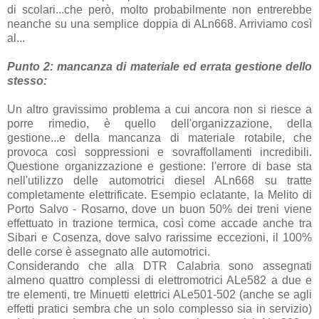
di scolari...che però, molto probabilmente non entrerebbe
neanche su una semplice doppia di ALn668. Arriviamo così
al...
Punto 2: mancanza di materiale ed errata gestione dello
stesso:
Un altro gravissimo problema a cui ancora non si riesce a
porre rimedio, è quello dell'organizzazione, della
gestione...e della mancanza di materiale rotabile, che
provoca così soppressioni e sovraffollamenti incredibili.
Questione organizzazione e gestione: l'errore di base sta
nell'utilizzo delle automotrici diesel ALn668 su tratte
completamente elettrificate. Esempio eclatante, la Melito di
Porto Salvo - Rosarno, dove un buon 50% dei treni viene
effettuato in trazione termica, così come accade anche tra
Sibari e Cosenza, dove salvo rarissime eccezioni, il 100%
delle corse è assegnato alle automotrici.
Considerando che alla DTR Calabria sono assegnati
almeno quattro complessi di elettromotrici ALe582 a due e
tre elementi, tre Minuetti elettrici ALe501-502 (anche se agli
effetti pratici sembra che un solo complesso sia in servizio)