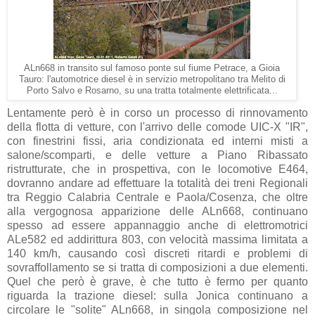
ALn668 in transito sul famoso ponte sul fiume Petrace, a Gioia
Tauro: l'automotrice diesel è in servizio metropolitano tra Melito di
Porto Salvo e Rosarno, su una tratta totalmente elettrificata...
Lentamente però è in corso un processo di rinnovamento
della flotta di vetture, con l'arrivo delle comode UIC-X "IR",
con finestrini fissi, aria condizionata ed interni misti a
salone/scomparti, e delle vetture a Piano Ribassato
ristrutturate, che in prospettiva, con le locomotive E464,
dovranno andare ad effettuare la totalità dei treni Regionali
tra Reggio Calabria Centrale e Paola/Cosenza, che oltre
alla vergognosa apparizione delle ALn668, continuano
spesso ad essere appannaggio anche di elettromotrici
ALe582 ed addirittura 803, con velocità massima limitata a
140 km/h, causando così discreti ritardi e problemi di
sovraffollamento se si tratta di composizioni a due elementi.
Quel che però è grave, è che tutto è fermo per quanto
riguarda la trazione diesel: sulla Jonica continuano a
circolare le "solite" ALn668, in singola composizione nel