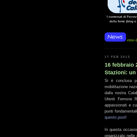
I contenuti di Ferro
della fonte (blog o
è trattato della simulazione di criticità, tenutasi stanotte all'interno della lunga g
17 FEB 2013
16 febbraio 
Stazioni: un
Si è conclusa pi
mobilitazione nazio
dalla nostra Cala
Utenti Ferrovie R
appassionati e cul
punti fondamentali
questo post
!
In questa occasio
organizzato nelle 