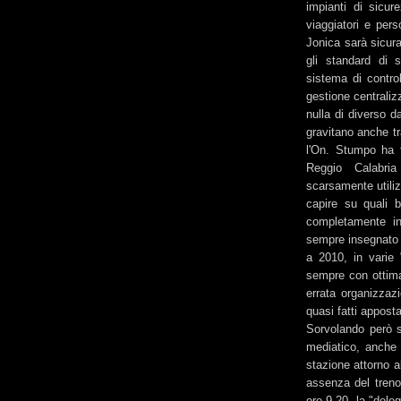
impianti di sicur
viaggiatori e pers
Jonica sarà sicura
gli standard di 
sistema di contr
gestione centraliz
nulla di diverso da
gravitano anche tra
l'On. Stumpo ha f
Reggio Calabri
scarsamente utili
capire su quali 
completamente in
sempre insegnato i
a 2010, in varie 
sempre con ottima
errata organizzazi
quasi fatti apposta
Sorvolando però su
mediatico, anche 
stazione attorno a
assenza del treno
ore 9.20, la "dele