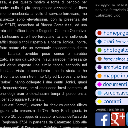
ezza, e per questo motivo è fonte di pericolo per
su aggiornamenti e 
onale: nulla di più sbagliato ed azzardato! La linea
servizio ferroviario
mente moribonda a livello di servizio ferroviario, ma
Catanzaro Lido
sicurezza sono elevatissimi, con la presenza del
ollo SCMT, associato al Blocco Conta Assi, ed una
zata del traffico tramite Dirigente Centrale Operativo:
 tantissime altre linee ferroviarie italiane, sulle quali
ffici doppi o tripli rispetto alla nostra Jonica. Inoltre,
atto notare che un eventuale collegamento diretto
a - Taranto, avrebbe poco senso e sarebbe
zzato, se non da Crotone in su: sarebbe interessante
basi viene esposta una simile teoria, secondo noi
fondata...visto e considerato che la storia ci ha
l contrario, con i treni InterCity ed Espressi che fino
"salse", hanno collegato i due centri Jonici, quasi
 frequentazione, se si escludono brevi parentesi di
one degli orari o elevatissimi tempi di percorrenza,
 per scoraggiare l'utenza...
 questi "orrori", l'evento ha ricevuto grande rilievo
Seguici anche su
grazie alla presenza dell'On. Rosy Bindi, giunta in
lle ore 10: purtroppo, di sabato, a causa dell'assurda
 Regionale 3724 in partenza da Catanzaro Lido alle
gazione sud" di Ferrovie in Calabria, è stata costretta