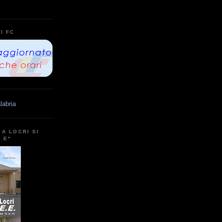
I FC
labria
A LOCRI SI
E.E"