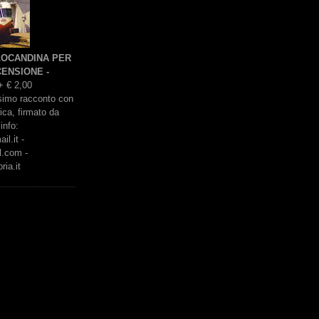
 LOCANDINA PER
ENSIONE -
+ € 2,00
issimo racconto con
rica, firmato da
info:
l.it -
l.com -
ria.it