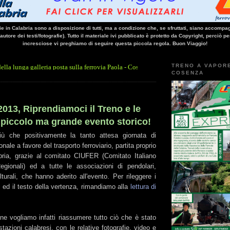
vie in Calabria sono a disposizione di tutti, ma a condizione che, se sfruttati, siano accompag
 autore dei testi/fotografie). Tutto il materiale ivi pubblicato è protetto da Copyright, perciò pe
incresciose vi preghiamo di seguire questa piccola regola. Buon Viaggio!
TRENO A VAPOR
alleria posta sulla ferrovia Paola - Cosenza.
Qui la news di ANSA Calabria
• 13/10/14
COSENZA
2013, Riprendiamoci il Treno e le
 piccolo ma grande evento storico!
ù che positivamente la tanto attesa giornata di
nale a favore del trasporto ferroviario, partita proprio
bria, grazie al comitato CIUFER (Comitato Italiano
egionali) ed a tutte le associazioni di pendolari,
turali, che hanno aderito all'evento. Per rileggere i
 ed il testo della vertenza, rimandiamo alla
lettura di
ne vogliamo infatti riassumere tutto ciò che è stato
stazioni calabresi, con le relative fotografie, video e