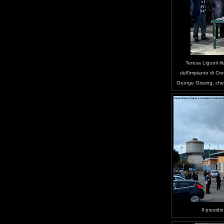
Teresa Liguori il
dell'impianto di Cr
George Gissing, che h
Il presidi