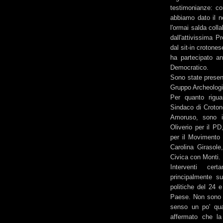
testimonianze: com
abbiamo dato il no
l'ormai salda coll
dall'attivissima P
dal sit-in crotonese
ha partecipato an
Democratico.
Sono state presen
Gruppo Archeologi
Per quanto riguar
Sindaco di Croton
Amoruso, sono i
Oliverio per il PD
per il Movimento 
Carolina Girasole
Civica con Monti.
Interventi cer
principalmente su
politiche del 24 e
Paese. Non sono p
senso un po' qua
affermato che la