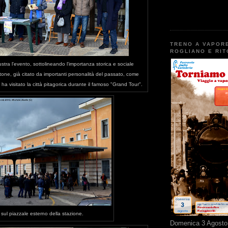
TRENO A VAPOR
ROGLIANO E RI
lustra l'evento, sottolineando l'importanza storica e sociale
otone, già citato da importanti personalità del passato, come
a visitato la città pitagorica durante il famoso "Grand Tour".
o sul piazzale esterno della stazione.
Domenica 3 Agosto 