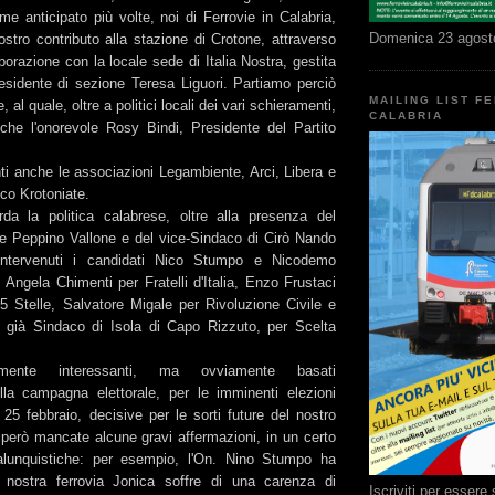
e anticipato più volte, noi di Ferrovie in Calabria,
Domenica 23 agost
stro contributo alla stazione di Crotone, attraverso
aborazione con la locale sede di Italia Nostra, gestita
residente di sezione Teresa Liguori. Partiamo perciò
MAILING LIST F
, al quale, oltre a politici locali dei vari schieramenti,
CALABRIA
che l'onorevole Rosy Bindi, Presidente del Partito
ti anche le associazioni Legambiente, Arci, Libera e
co Krotoniate.
da la politica calabrese, oltre alla presenza del
e Peppino Vallone e del vice-Sindaco di Cirò Nando
ntervenuti i candidati Nico Stumpo e Nicodemo
, Angela Chimenti per Fratelli d'Italia, Enzo Frustaci
5 Stelle, Salvatore Migale per Rivoluzione Civile e
, già Sindaco di Isola di Capo Rizzuto, per Scelta
tamente interessanti, ma ovviamente basati
lla campagna elettorale, per le imminenti elezioni
 25 febbraio, decisive per le sorti future del nostro
erò mancate alcune gravi affermazioni, in un certo
lunquistiche: per esempio, l'On. Nino Stumpo ha
 nostra ferrovia Jonica soffre di una carenza di
Iscriviti per esser