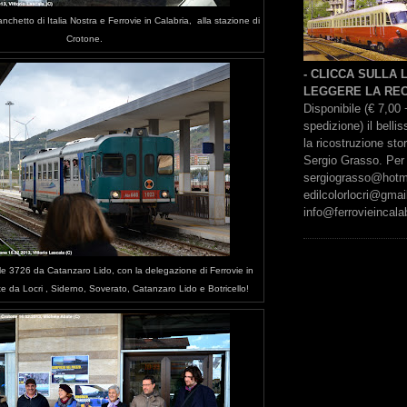
nchetto di Italia Nostra e Ferrovie in Calabria, alla stazione di
Crotone.
- CLICCA SULLA
LEGGERE LA REC
Disponibile (€ 7,00 
spedizione) il bell
la ricostruzione sto
Sergio Grasso. Per 
sergiograsso@hotmai
edilcolorlocri@gmai
info@ferrovieincalab
le 3726 da Catanzaro Lido, con la delegazione di Ferrovie in
e da Locri , Siderno, Soverato, Catanzaro Lido e Botricello!