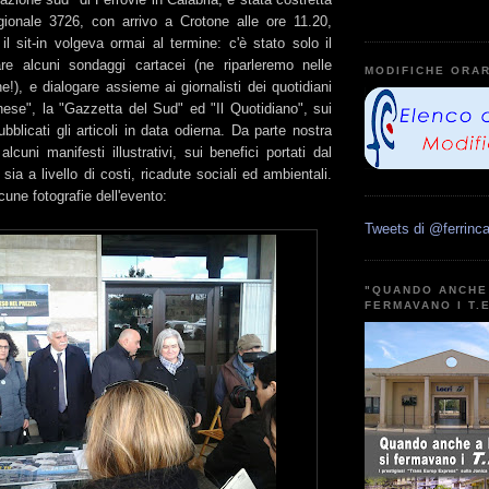
gionale 3726, con arrivo a Crotone alle ore 11.20,
l sit-in volgeva ormai al termine: c'è stato solo il
re alcuni sondaggi cartacei (ne riparleremo nelle
MODIFICHE ORAR
!), e dialogare assieme ai giornalisti dei quotidiani
onese", la "Gazzetta del Sud" ed "Il Quotidiano", sui
ubblicati gli articoli in data odierna. Da parte nostra
alcuni manifesti illustrativi, sui benefici portati dal
 sia a livello di costi, ricadute sociali ed ambientali.
cune fotografie dell'evento:
Tweets di @ferrinca
"QUANDO ANCHE 
FERMAVANO I T.