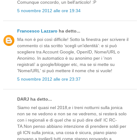
Comunque concordo, un bell'articolo! :P
5 novembre 2012 alle ore 19:34
Francesco Lazzaro
ha detto...
Ma non è poi così difficile! Sotto la finestra per scrivere il
commento ci sta scritto 'scegli un'identità': e si può
scegliere tra Account Google, OpenID, Nome/URL o
Anonimo. In automatico è su anonimo per i 'non
registrati' a google/blogger etc, ma se si mette su
'Nome/URL' si può mettere il nome che si vuole!
5 novembre 2012 alle ore 23:37
DARJ ha detto...
Siamo nel quasi nel 2018,e i treni notturni sulla jonica
non se ne vedono e non se ne vedremo, si resterà solo
con i regionali e di quel che si può dire dell' IC RC-
TA.Non penso abbiano intenzione di prendere soldi per
gli ICN sulla jonica, una cosa è sicura, piano piano
provano a toglierli tutti come stanno provando a