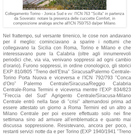
Collegamento Torino - Jonica Sud e vv: l'ICN 763 "Scilla" in partenza
da Soverato: notare la presenza delle cuccette Comfort, in
composizione analoga anche all'ICN 750/753 da/per Milano.
Nel frattempo, sul versante tirrenico, le cose non andavano
per il meglio: cominciavano a sparire i notturni che
collegavano la Sicilia con Roma, Torino e Milano e che
interessavano pure la Calabria (oltre agli innumerevoli
periodici che, via via, venivano soppressi ad ogni cambio
d'orario). Furono soppressi, in ordine cronologico, gli storici
EXP 810/805 "Treno dell'Etna" Siracusa/Palermo Centrale-
Torino Porta Nuova e viceversa e l'ICN 792/793 "Conca
d'Oro" Palermo Centrale/Siracusa/Reggio Calabria
Centrale-Roma Termini e viceversa mentre l'EXP 834/823
"Freccia del Sud" Agrigento Centrale/Siracusa-Milano
Centrale entrò nella fase di "crisi" alternandosi prima ad
essere attestato un giorno a Roma Termini ed un altro a
Milano Centrale per poi essere effettuato solo nei fine
settimana sino ad arrivare all'emblematica e quanto mai
discussa soppressione. Resistevano, ancora per poco, i
restanti servizi notte da e per Torino (EXP 1940/1941 "Treno