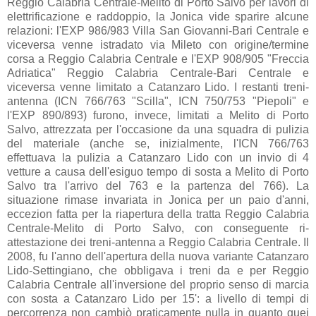
Reggio Calabria Centrale-Melito di Porto Salvo per lavori di
elettrificazione e raddoppio, la Jonica vide sparire alcune
relazioni: l'EXP 986/983 Villa San Giovanni-Bari Centrale e
viceversa venne istradato via Mileto con origine/termine
corsa a Reggio Calabria Centrale e l'EXP 908/905 "Freccia
Adriatica" Reggio Calabria Centrale-Bari Centrale e
viceversa venne limitato a Catanzaro Lido. I restanti treni-
antenna (ICN 766/763 "Scilla", ICN 750/753 "Piepoli" e
l'EXP 890/893) furono, invece, limitati a Melito di Porto
Salvo, attrezzata per l'occasione da una squadra di pulizia
del materiale (anche se, inizialmente, l'ICN 766/763
effettuava la pulizia a Catanzaro Lido con un invio di 4
vetture a causa dell'esiguo tempo di sosta a Melito di Porto
Salvo tra l'arrivo del 763 e la partenza del 766). La
situazione rimase invariata in Jonica per un paio d'anni,
eccezion fatta per la riapertura della tratta Reggio Calabria
Centrale-Melito di Porto Salvo, con conseguente ri-
attestazione dei treni-antenna a Reggio Calabria Centrale. Il
2008, fu l'anno dell'apertura della nuova variante Catanzaro
Lido-Settingiano, che obbligava i treni da e per Reggio
Calabria Centrale all'inversione del proprio senso di marcia
con sosta a Catanzaro Lido per 15': a livello di tempi di
percorrenza non cambiò praticamente nulla in quanto quei