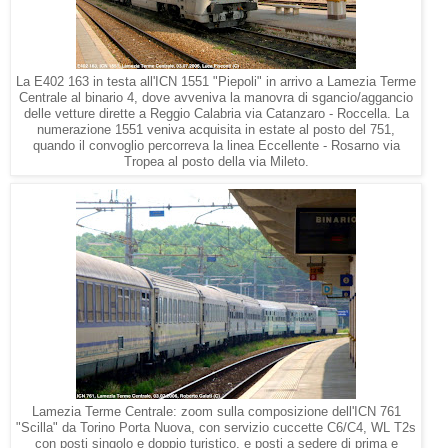
La E402 163 in testa all'ICN 1551 "Piepoli" in arrivo a Lamezia Terme
Centrale al binario 4, dove avveniva la manovra di sgancio/aggancio
delle vetture dirette a Reggio Calabria via Catanzaro - Roccella. La
numerazione 1551 veniva acquisita in estate al posto del 751,
quando il convoglio percorreva la linea Eccellente - Rosarno via
Tropea al posto della via Mileto.
Lamezia Terme Centrale: zoom sulla composizione dell'ICN 761
"Scilla" da Torino Porta Nuova, con servizio cuccette C6/C4, WL T2s
con posti singolo e doppio turistico, e posti a sedere di prima e