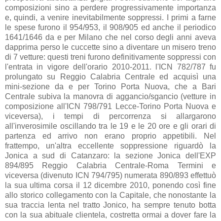
composizioni sino a perdere progressivamente importanza
e, quindi, a venire inevitabilmente soppressi. I primi a farne
le spese furono il 954/953, il 908/905 ed anche il periodico
1641/1646 da e per Milano che nel corso degli anni aveva
dapprima perso le cuccette sino a diventare un misero treno
di 7 vetture: questi treni furono definitivamente soppressi con
l'entrata in vigore dell'orario 2010-2011. l'ICN 782/787 fu
prolungato su Reggio Calabria Centrale ed acquisì una
mini-sezione da e per Torino Porta Nuova, che a Bari
Centrale subiva la manovra di aggancio/sgancio (vetture in
composizione all'ICN 798/791 Lecce-Torino Porta Nuova e
viceversa), i tempi di percorrenza si allargarono
all'inverosimile oscillando tra le 19 e le 20 ore e gli orari di
partenza ed arrivo non erano proprio appetibili. Nel
frattempo, un'altra eccellente soppressione riguardò la
Jonica a sud di Catanzaro: la sezione Jonica dell'EXP
894/895 Reggio Calabria Centrale-Roma Termini e
viceversa (divenuto ICN 794/795) numerata 890/893 effettuò
la sua ultima corsa il 12 dicembre 2010, ponendo così fine
allo storico collegamento con la Capitale, che nonostante la
sua traccia lenta nel tratto Jonico, ha sempre tenuto botta
con la sua abituale clientela, costretta ormai a dover fare la