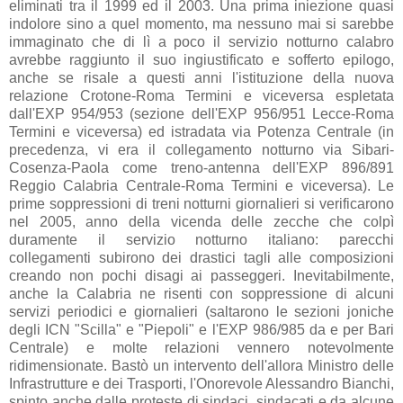
eliminati tra il 1999 ed il 2003. Una prima iniezione quasi
indolore sino a quel momento, ma nessuno mai si sarebbe
immaginato che di lì a poco il servizio notturno calabro
avrebbe raggiunto il suo ingiustificato e sofferto epilogo,
anche se risale a questi anni l'istituzione della nuova
relazione Crotone-Roma Termini e viceversa espletata
dall'EXP 954/953 (sezione dell'EXP 956/951 Lecce-Roma
Termini e viceversa) ed istradata via Potenza Centrale (in
precedenza, vi era il collegamento notturno via Sibari-
Cosenza-Paola come treno-antenna dell'EXP 896/891
Reggio Calabria Centrale-Roma Termini e viceversa). Le
prime soppressioni di treni notturni giornalieri si verificarono
nel 2005, anno della vicenda delle zecche che colpì
duramente il servizio notturno italiano: parecchi
collegamenti subirono dei drastici tagli alle composizioni
creando non pochi disagi ai passeggeri. Inevitabilmente,
anche la Calabria ne risenti con soppressione di alcuni
servizi periodici e giornalieri (saltarono le sezioni joniche
degli ICN "Scilla" e "Piepoli" e l'EXP 986/985 da e per Bari
Centrale) e molte relazioni vennero notevolmente
ridimensionate. Bastò un intervento dell'allora Ministro delle
Infrastrutture e dei Trasporti, l'Onorevole Alessandro Bianchi,
spinto anche dalle proteste di sindaci, sindacati e da alcune