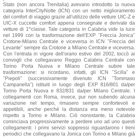
Stato (non ancora Trenitalia) avevano introdotto la nuova
categoria InterCityNotte (ICN) con un netto miglioramento
del comfort di viaggio grazie all'utilizzo delle vetture UIC-Z e
UIC-X cuccette comfort appena consegnate e derivate da
vetture di 1^classe. Tale categoria in Calabria vide la luce
nel 1999 con la trasformazione dell'EXP "Freccia Jonica"
Crotone-Milano Centrale e viceversa in ICN "Freccia del
Levante" sempre da Crotone a Milano Centrale e viceversa.
Con l'entrata in vigore dell'orario estivo del 2002, toccò ai
convogli che collegavano Reggio Calabria Centrale con
Torino Porta Nuova e Milano Centrale subire tale
trasformazione: si ricordano, infatti, gli ICN "Scilla" e
"Piepoli" (successivamente divenuto ICN "Tommaso
Campanella") istituiti in luogo degli EXP 816/801 da/per
Torino Porta Nuova e 832/831 da/per Milano Centrale. I
collegamenti con Roma, invece, pur non subendo alcuna
variazione nel tempo, rimasero sempre confortevoli e
appetibili, anche perché la distanza era meno notevole
rispetto a Torino e Milano. Ciò nonostante, la Calabria
cominciava progressivamente a perdere uno ad uno questi
collegamenti: i primi servizi soppressi riguardarono i treni
periodici che collegavano la Jonica con Torino e Milano già