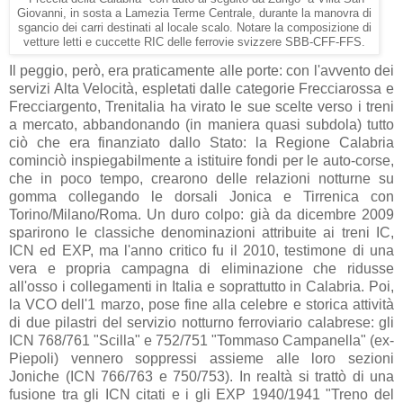
Giovanni, in sosta a Lamezia Terme Centrale, durante la manovra di
sgancio dei carri destinati al locale scalo. Notare la composizione di
vetture letti e cuccette RIC delle ferrovie svizzere SBB-CFF-FFS.
Il peggio, però, era praticamente alle porte: con l'avvento dei
servizi Alta Velocità, espletati dalle categorie Frecciarossa e
Frecciargento, Trenitalia ha virato le sue scelte verso i treni
a mercato, abbandonando (in maniera quasi subdola) tutto
ciò che era finanziato dallo Stato: la Regione Calabria
cominciò inspiegabilmente a istituire fondi per le auto-corse,
che in poco tempo, crearono delle relazioni notturne su
gomma collegando le dorsali Jonica e Tirrenica con
Torino/Milano/Roma. Un duro colpo: già da dicembre 2009
sparirono le classiche denominazioni attribuite ai treni IC,
ICN ed EXP, ma l'anno critico fu il 2010, testimone di una
vera e propria campagna di eliminazione che ridusse
all'osso i collegamenti in Italia e soprattutto in Calabria. Poi,
la VCO dell'1 marzo, pose fine alla celebre e storica attività
di due pilastri del servizio notturno ferroviario calabrese: gli
ICN 768/761 "Scilla" e 752/751 "Tommaso Campanella" (ex-
Piepoli) vennero soppressi assieme alle loro sezioni
Joniche (ICN 766/763 e 750/753). In realtà si trattò di una
fusione tra gli ICN citati e i gli EXP 1940/1941 "Treno del