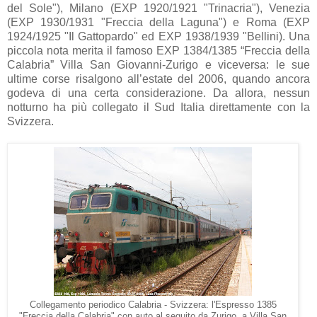
del Sole"), Milano (EXP 1920/1921 "Trinacria"), Venezia
(EXP 1930/1931 "Freccia della Laguna") e Roma (EXP
1924/1925 "Il Gattopardo" ed EXP 1938/1939 "Bellini). Una
piccola nota merita il famoso EXP 1384/1385 “Freccia della
Calabria” Villa San Giovanni-Zurigo e viceversa: le sue
ultime corse risalgono all’estate del 2006, quando ancora
godeva di una certa considerazione. Da allora, nessun
notturno ha più collegato il Sud Italia direttamente con la
Svizzera.
Collegamento periodico Calabria - Svizzera: l'Espresso 1385
"Freccia della Calabria" con auto al seguito da Zurigo a Villa San