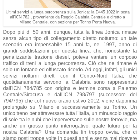
Ultimi servizi a lunga percorrenza sulla Jonica: la D445 1022 in testa
all'ICN 782 , proveniente da Reggio Calabria Centrale e diretto a
Milano Centrale, con sezione per Torino Porta Nuova.
Dopo più di 50 anni, dunque, tutta la linea Jonica rimase
senza alcun tipo di collegamento diretto notturno: un tale
scenario era impensabile 15 anni fa, nel 1997, anno di
grandi soddisfazioni per questa linea che, nonostante la
penalizzante trazione diesel, poteva vantare un corposo
traffico di treni a lunga percorrenza. Ciò che ne rimane è
solo un lontano ed offuscato ricordo. Ad oggi, infatti, gli unici
servizi notturni diretti con il Centro-Nord Italia, che
quotidianamente servono la Calabria sono rappresentati
dall'ICN 784/785 con origina e termine corsa a Palermo
Centrale/Siracusa e dall'ICN 798/797 (successore del
794/795) che col nuovo orario estivo 2012, viene dapprima
prolungato su Milano e successivamente su Torino. Un
unico treno per attraversare tutta l'Italia, un minuscolo raggio
di sole tra le nubi che imperversano sulle nostre ferrovie, ma
anche un grosso punto interrogativo: quale futuro per la
nostra Calabria? Una domanda fin troppo ovvia, che ci
siamo posti troppe volte in questi anni e senza mai ricevere