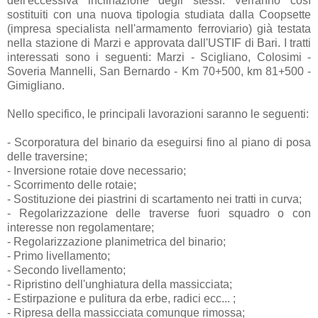
dell'eccessiva inclinazione degli stessi. Verranno così
sostituiti con una nuova tipologia studiata dalla Coopsette
(impresa specialista nell'armamento ferroviario) già testata
nella stazione di Marzi e approvata dall'USTIF di Bari. I tratti
interessati sono i seguenti: Marzi - Scigliano, Colosimi -
Soveria Mannelli, San Bernardo - Km 70+500, km 81+500 -
Gimigliano.
Nello specifico, le principali lavorazioni saranno le seguenti:
- Scorporatura del binario da eseguirsi fino al piano di posa
delle traversine;
- Inversione rotaie dove necessario;
- Scorrimento delle rotaie;
- Sostituzione dei piastrini di scartamento nei tratti in curva;
- Regolarizzazione delle traverse fuori squadro o con
interesse non regolamentare;
- Regolarizzazione planimetrica del binario;
- Primo livellamento;
- Secondo livellamento;
- Ripristino dell'unghiatura della massicciata;
- Estirpazione e pulitura da erbe, radici ecc... ;
- Ripresa della massicciata comunque rimossa;