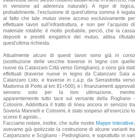
in versione ad aderenza naturale). A rigor di logica,
probabilmente, l'esclusione di quest'ultima somma è legata
al fatto che tale mutuo viene acceso esclusivamente per
effettuare lavori sull'infrastruttura, e non per l'acquisto di
materiale rotabile: è molto probabile, perciò, che la cassa
depositi e prestiti erogatrice del mutuo, abbia rifiutato
quest'ultima richiesta.
Attualmente alcuni di questi lavori sono già in corso
(sostituzione delle vecchie traverse in legno con quelle
nuove da Catanzaro Città verso Gimigliano), o sono già stati
effettuati (traverse nuove in legno da Catanzaro Sala a
Catanzaro Lido, e traverse in c.a.p. da Serrastretta verso
Madonna di Porto al km 81+500), e i finanziamenti approvati
servono solo per la loro ultimazione, mentre
apparentemente tutto tace sul versante della Rogliano -
Colosimi. Addirittura il tratto di linea ancora in servizio tra
Soveria Mannelli e Colosimi, è stato sospeso all'esercizio lo
scorso 6 agosto...
Facciamo notare, inoltre, che sulle nostre
Mappe Interattive
,
avevamo già ipotizzato la costruzione di alcune varianti tra
Carpanzano e Scigliano - Pedivigliano, e soprattutto in vari