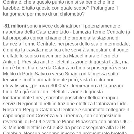
Centrale, che a questo punto non si sa bene che fine
farebbe. E tutto questo con quale scopo? Prolungare il
lungomare per meno di un chilometro?
-
81 milioni
sono invece destinati per il potenziamento e
riapertura della Catanzaro Lido - Lamezia Terme Centrale (a
tal proposito comunichiamo che proprio alla stazione di
Lamezia Terme Centrale, nei pressi dello scalo intermodale,
è giunta la travata metallica che servirà a ricostruire il ponte
crollato lo scorso novembre tra Marcellinara e Feroleto
Antico!). Prevista anche l'elettrificazione di questa tratta, ma
non è ben chiaro se da Catanzaro Lido si proseguirà verso
Melito di Porto Salvo o verso Sibari con la messa sotto
tensione: molto probabilmente però, vista la cifra non
elevatissima, per ora i 3000 V si fermeranno a Catanzaro
Lido. Ma già solo con l'elettrificazione di questa
fondamentale linea, sarebbe possibile effettuare rapidi
servizi Regionali diretti in trazione elettrica Catanzaro Lido-
Rosarno-Reggio Calabria Centrale e soprattutto collegare il
capoluogo con Cosenza via Tirrenica, con composizioni
reversibili di E464 e vetture Piano Ribassato con pilota UIC-
X, Minuetti elettrici e ALe582 da poco assegnate alla DTR
Calabria. Nessun accenno invece ad un'eventuale bretella