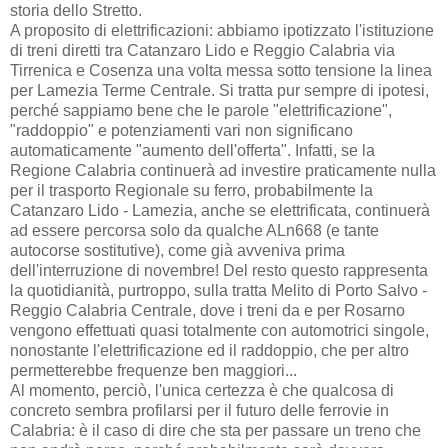
storia dello Stretto.
A proposito di elettrificazioni: abbiamo ipotizzato l'istituzione
di treni diretti tra Catanzaro Lido e Reggio Calabria via
Tirrenica e Cosenza una volta messa sotto tensione la linea
per Lamezia Terme Centrale. Si tratta pur sempre di ipotesi,
perché sappiamo bene che le parole "elettrificazione",
"raddoppio" e potenziamenti vari non significano
automaticamente "aumento dell'offerta". Infatti, se la
Regione Calabria continuerà ad investire praticamente nulla
per il trasporto Regionale su ferro, probabilmente la
Catanzaro Lido - Lamezia, anche se elettrificata, continuerà
ad essere percorsa solo da qualche ALn668 (e tante
autocorse sostitutive), come già avveniva prima
dell'interruzione di novembre! Del resto questo rappresenta
la quotidianità, purtroppo, sulla tratta Melito di Porto Salvo -
Reggio Calabria Centrale, dove i treni da e per Rosarno
vengono effettuati quasi totalmente con automotrici singole,
nonostante l'elettrificazione ed il raddoppio, che per altro
permetterebbe frequenze ben maggiori...
Al momento, perciò, l'unica certezza è che qualcosa di
concreto sembra profilarsi per il futuro delle ferrovie in
Calabria: è il caso di dire che sta per passare un treno che