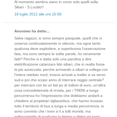
Al momento sembra siano in corso solo quelli sulla
Sibari - S.Lucido!!
18 luglio 2012 alle ore 15:58
Anonimo ha detto...
Salve ragazzi, io sono sempre pasquale, quelli che vi
osserva continuatamemte in silenzio, ma ogne tanto
qualcosa deve esplodere, e superbuona l'osservazione
fata, ma sono sempre le solite parole, ho veramente
fatti? Perche si e datta solo una parolina a dire
elettrificazione catanzaro lido sibari, che in realta fosse
la più azzeccata, perche arrivando a sibari si collega con
l'intera retelato nord, invece arrivati a melito si va verso
sud,e poi che scopo anno di interrare reggio centrale?
per interrare con lei un bel po di milioni di euro, un'altra
cosa concedetemela di rirvela, per i TRENI a lunga
percorrenza ho l'impressione che dobbiamo andarli a
chiedere ai propietari dgliautobus, che hanno invasao
tutto il territorio di bus a lunga e media percorrenza, io
sono convinto che i treni si li a tolti moretti, ma
sottoconsiglio di qualcuno,io tempo a dietro mi sono