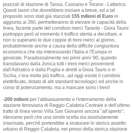
piazzali di stazione di Tarsia, Cassano e Torano - Lattarico.
Questi lavori che dovrebbero iniziare a breve, ed a tal
proposito sono stati già stanziati
155 milioni di Euro
in
aggiunta ai 260, permetteranno di elevare le capacità della
linea, facente parte del corridoio merci Taranto - Gioia Tauro:
purtroppo però al momento il traffico stenta a decollare, e
non si superano le due coppie di treni merci al giorno,
probabilmente anche a causa della difficile congiuntura
economica che sta interessando l'Italia e l'Europa in
generale. Paradossalmente nei primi anni '90, quando
transitavano dalla Jonica tutti i treni merci provenienti
dall'Adriatico e dalla Puglia e diretti a Gioia Tauro o in
Sicilia, c'era molto più traffico...ad oggi esiste il corridoio
elettrificato, dotato di alti standard tecnologici ed anche in
corso di potenziamento, ma a mancare sono i treni!
-200 milioni
per l'abbassamento e l'interramento della
stazione ferroviaria di Reggio Calabria Centrale e dell'ultimo
tratto di linea verso Villa San Giovanni ancora "all'aperto":
riteniamo però che una simile scelta sia assolutamente
insensata, perché porterebbe a snaturare lo storico assetto
urbano di Reggio Calabria, nei pressi della storica stazione