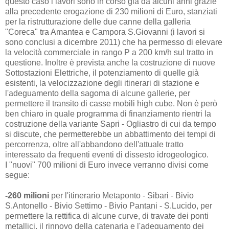
questo caso i lavori sono in corso già da alcuni anni grazie
alla precedente erogazione di 230 milioni di Euro, stanziati
per la ristrutturazione delle due canne della galleria
"Coreca" tra Amantea e Campora S.Giovanni (i lavori si
sono conclusi a dicembre 2011) che ha permesso di elevare
la velocità commerciale in rango P a 200 km/h sul tratto in
questione. Inoltre è prevista anche la costruzione di nuove
Sottostazioni Elettriche, il potenziamento di quelle già
esistenti, la velocizzazione degli itinerari di stazione e
l'adeguamento della sagoma di alcune gallerie, per
permettere il transito di casse mobili high cube. Non è però
ben chiaro in quale programma di finanziamento rientri la
costruzione della variante Sapri - Ogliastro di cui da tempo
si discute, che permetterebbe un abbattimento dei tempi di
percorrenza, oltre all'abbandono dell'attuale tratto
interessato da frequenti eventi di dissesto idrogeologico.
I "nuovi" 700 milioni di Euro invece verranno divisi come
segue:
-260 milioni
per l'itinerario Metaponto - Sibari - Bivio
S.Antonello - Bivio Settimo - Bivio Pantani - S.Lucido, per
permettere la rettifica di alcune curve, di travate dei ponti
metallici, il rinnovo della catenaria e l'adeguamento dei