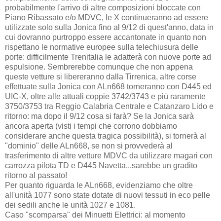
probabilmente l'arrivo di altre composizioni bloccate con
Piano Ribassato e/o MDVC, le X continueranno ad essere
utilizzate solo sulla Jonica fino al 9/12 di quest'anno, data in
cui dovranno purtroppo essere accantonate in quanto non
rispettano le normative europee sulla telechiusura delle
porte: difficilmente Trenitalia le adatterà con nuove porte ad
espulsione. Sembrerebbe comunque che non appena
queste vetture si libereranno dalla Tirrenica, altre corse
effettuate sulla Jonica con ALn668 torneranno con D445 ed
UIC-X, oltre alle attuali coppie 3742/3743 e più raramente
3750/3753 tra Reggio Calabria Centrale e Catanzaro Lido e
ritorno: ma dopo il 9/12 cosa si farà? Se la Jonica sarà
ancora aperta (visti i tempi che corrono dobbiamo
considerare anche questa tragica possibilità), si tornerà al
"dominio" delle ALn668, se non si provvederà al
trasferimento di altre vetture MDVC da utilizzare magari con
carrozza pilota TD e D445 Navetta...sarebbe un gradito
ritorno al passato!
Per quanto riguarda le ALn668, evidenziamo che oltre
all'unità 1077 sono state dotate di nuovi tessuti in eco pelle
dei sedili anche le unità 1027 e 1081.
Caso "scomparsa" dei Minuetti Elettrici: al momento