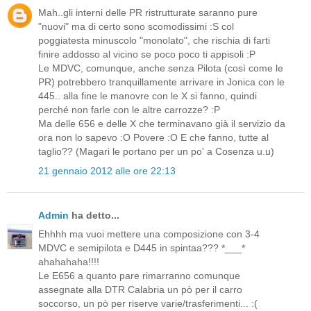
Mah..gli interni delle PR ristrutturate saranno pure
"nuovi" ma di certo sono scomodissimi :S col
poggiatesta minuscolo "monolato", che rischia di farti
finire addosso al vicino se poco poco ti appisoli :P
Le MDVC, comunque, anche senza Pilota (così come le
PR) potrebbero tranquillamente arrivare in Jonica con le
445.. alla fine le manovre con le X si fanno, quindi
perché non farle con le altre carrozze? :P
Ma delle 656 e delle X che terminavano già il servizio da
ora non lo sapevo :O Povere :O E che fanno, tutte al
taglio?? (Magari le portano per un po' a Cosenza u.u)
21 gennaio 2012 alle ore 22:13
Admin
ha detto...
Ehhhh ma vuoi mettere una composizione con 3-4
MDVC e semipilota e D445 in spintaa??? *___*
ahahahaha!!!!
Le E656 a quanto pare rimarranno comunque
assegnate alla DTR Calabria un pò per il carro
soccorso, un pò per riserve varie/trasferimenti... :(