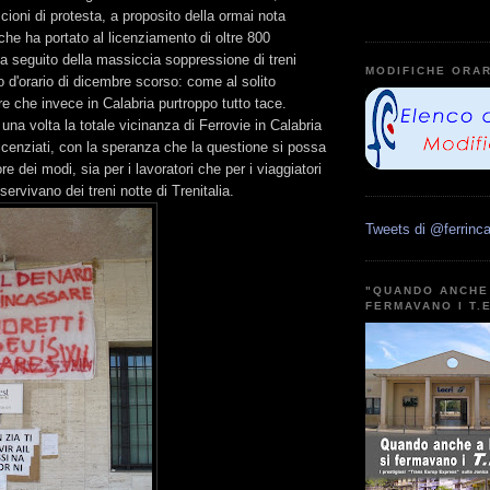
cioni di protesta, a proposito della ormai nota
 che ha portato al licenziamento di oltre 800
a seguito della massiccia soppressione di treni
MODIFICHE ORAR
o d'orario di dicembre scorso: come al solito
e che invece in Calabria purtroppo tutto tace.
na volta la totale vicinanza di Ferrovie in Calabria
i licenziati, con la speranza che la questione si possa
ore dei modi, sia per i lavoratori che per i viaggiatori
servivano dei treni notte di Trenitalia.
Tweets di @ferrinca
"QUANDO ANCHE 
FERMAVANO I T.