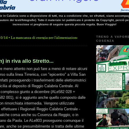
vie in Calabria sono a disposizione di tutti, ma a condizione che, se sfruttati, siano accompag
 autore dei testi/fotografie). Tutto il materiale ivi pubblicato è protetto da Copyright, perciò pe
incresciose vi preghiamo di seguire questa piccola regola. Buon Viaggio!
TRENO A VAPOR
ncanza di energia per l'alimentazione elettrica, sulla linea Paola - Cosenza, causa l'
COSENZA
) in riva allo Stretto...
re meno attento non può fare a meno di notare alcuni
so sulla linea Tirrenica, con "epicentro" a Villa San
fatti proseguendo i trasferimenti delle elettromotrici
lia al deposito di Reggio Calabria Centrale. Al
 complesso giunto a dicembre (ALe582 028 +
582 001), si è aggiunto anche quello composto dalle
on rimorchiata intermedia. Vengono utilizzate
 effettuare i Regionali Reggio Calabria Centrale -
ualche corsa anche su Cosenza da Reggio, o in
itano da Paola. Le ALe803 proseguono comunque il
lare, anche se presumibilmente si tratta delle ultime