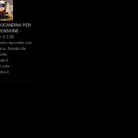
 LOCANDINA PER
ENSIONE -
+ € 2,00
issimo racconto con
rica, firmato da
info:
l.it -
l.com -
ria.it