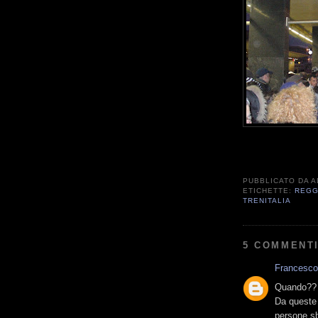
PUBBLICATO DA
A
ETICHETTE:
REGG
TRENITALIA
5 COMMENTI
Francesco
Quando?? E
Da queste 
persone sba