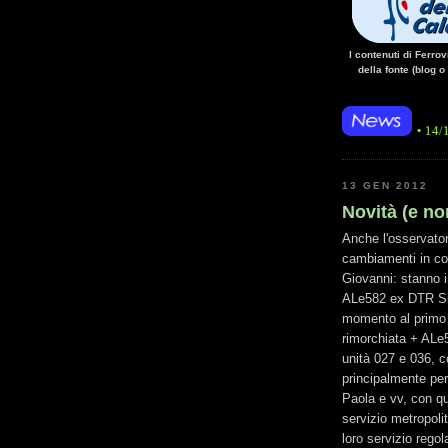
I contenuti di Ferro
della fonte (blog o
• 14/10/14 • La ma
13 GEN 2012
Novità (e non
Anche l'osservato
cambiamenti in cor
Giovanni: stanno in
ALe582 ex DTR Sici
momento al primo
rimorchiata + ALe
unità 027 e 036, c
principalmente per
Paola e vv, con q
servizio metropol
loro servizio rego