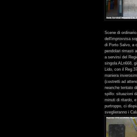
Scene di ordinario
dell'improvvisa s
di Porto Salvo, a 
pendolari rimasti a
a servirsi del Reg
singola ALn668, gi
Lido, con il Reg.3
maniera inverosimil
(costretti ad atte
neanche tentato di
spillo: situazioni 
minuti di ritardo,
purtroppo, ci disp
sveglieranno i Cala