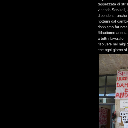
tappezzata di stris
vicenda Servirail,
dipendenti, anche 
notturni dal cambi
dobbiamo far notar
Ribadiamo ancora u
a tutti i lavorator
risolvere nel migli
che ogni giorno si 