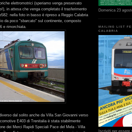
oriche elettromotrici (speriamo venga preservato
), in attesa che venga completato il trasferimento
Domenica 23 agost
e582: nella foto in basso è ripreso a Reggio Calabria
lio da poco "sbarcato" sul continente, composto
36 e rimorchiata.
MAILING LIST F
CALABRIA
 diverso dal solito anche da Villa San Giovanni verso
ocomotive E403 di Trenitalia è stata stabilmente
one dei Merci Rapidi Speciali Pace del Mela - Villa
Iscriviti per esser