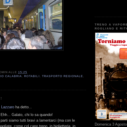
TRENO A VAPOR
ROGLIANO E RI
DMIN
ALLE
15:25
IO CALABRIA
,
ROTABILI
,
TRASPORTO REGIONALE
,
:
 Lazzaro
ha detto...
hh... Galato, chi lo sa quando!
parti siamo tutti bravi a lamentarci (ma con le
Domenica 3 Agosto 
gliate, come col capo treno, in biglietteria, in