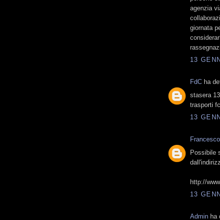
agenzia vi
collaboraz
giornata pe
considerar
rassegnaz
13 GENN
FdC
ha det
stasera 13
trasporti f
13 GENN
Francesco
Possibile s
dall'indiriz
http://www
13 GENN
Admin
ha d