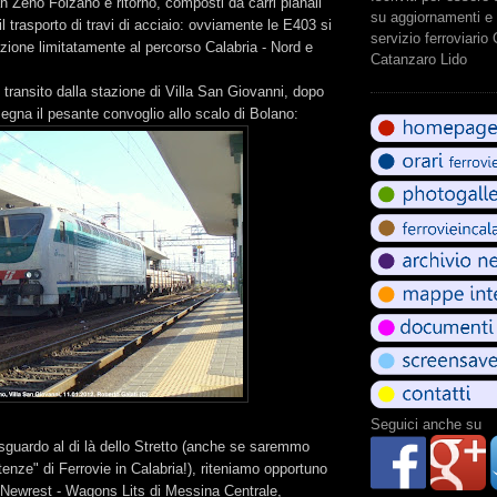
 Zeno Folzano e ritorno, composti da carri pianali
su aggiornamenti e 
il trasporto di travi di acciaio: ovviamente le E403 si
servizio ferroviario
zione limitatamente al percorso Calabria - Nord e
Catanzaro Lido
n transito dalla stazione di Villa San Giovanni, dopo
egna il pesante convoglio allo scalo di Bolano:
Seguici anche su
sguardo al di là dello Stretto (anche se saremmo
tenze" di Ferrovie in Calabria!), riteniamo opportuno
 Newrest - Wagons Lits di Messina Centrale,