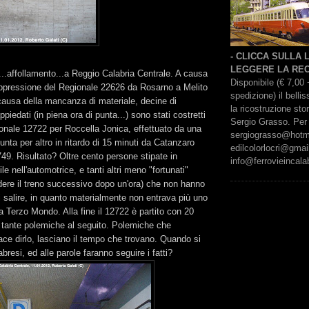
- CLICCA SULLA
LEGGERE LA REC
...affollamento...a Reggio Calabria Centrale. A causa
Disponibile (€ 7,00 
oppressione del Regionale 22626 da Rosarno a Melito
spedizione) il bell
causa della mancanza di materiale, decine di
la ricostruzione sto
ppiedati (in piena ora di punta...) sono stati costretti
Sergio Grasso. Per 
ionale 12722 per Roccella Jonica, effettuato da una
sergiograsso@hotmai
unta per altro in ritardo di 15 minuti da Catanzaro
edilcolorlocri@gmai
749. Risultato? Oltre cento persone stipate in
info@ferrovieincalab
e nell'automotrice, e tanti altri meno "fortunati"
ndere il treno successivo dopo un'ora) che non hanno
 salire, in quanto materialmente non entrava più uno
da Terzo Mondo. Alla fine il 12722 è partito con 20
 e tante polemiche al seguito. Polemiche che
iace dirlo, lasciano il tempo che trovano. Quando si
bresi, ed alle parole faranno seguire i fatti?