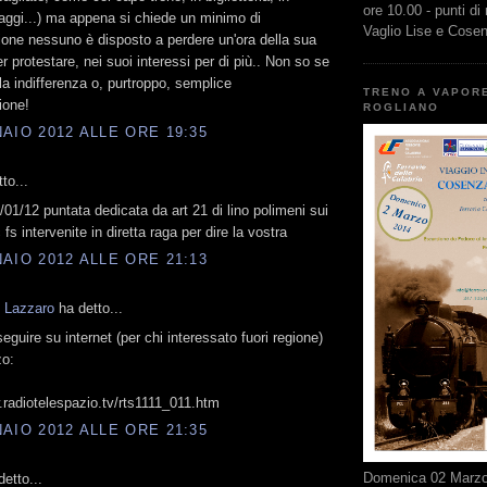
ore 10.00 - punti di
aggi...) ma appena si chiede un minimo di
Vaglio Lise e Cose
ione nessuno è disposto a perdere un'ora della sua
r protestare, nei suoi interessi per di più.. Non so se
la indifferenza o, purtroppo, semplice
TRENO A VAPOR
ione!
ROGLIANO
AIO 2012 ALLE ORE 19:35
to...
/01/12 puntata dedicata da art 21 di lino polimeni sui
c fs intervenite in diretta raga per dire la vostra
AIO 2012 ALLE ORE 21:13
 Lazzaro
ha detto...
eguire su internet (per chi interessato fuori regione)
zo:
.radiotelespazio.tv/rts1111_011.htm
AIO 2012 ALLE ORE 21:35
Domenica 02 Marzo 
etto...