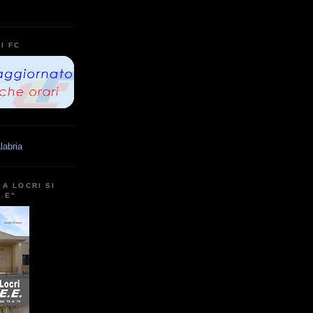
I FC
labria
A LOCRI SI
E.E"