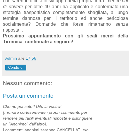
che sarebbe utile allo sviluppo della propria terra, mentre
chi
di dovere
per oltre 40 anni ha applicato e confermato una
strategia trasportistica completamente sbagliata, a lungo
termine dannosa per il territorio ed anche pericolosa
socialmente? Domande che forse rimarranno senza
risposta...
Prossimo appuntamento con gli scali merci della
Tirrenica: continuate a seguirci!
Admin
alle
17:56
Condividi
Nessun commento:
Posta un commento
Che ne pensate? Dite la vostra!
(Firmare cortesemente i propri commenti, per
rendere più facili eventuali risposte e distinguere
un "Anonimo" dall'altro).
I commenti anonimi saranno CANCELLATI e/o