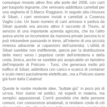
comunque rimasto attivo fino alle porte del 2006, con carri
per trasporto legname, che venivano addirittura carrellati per
una segheria di S.Marco Roggiano. In seguito alla chiusura
di Sibari, i carri venivano inviati e carrellati a Cosenza
Vaglio Lise. Un buon numero di carri arrivava e partiva da
Sibari quando era ancora attivo il raccordo di Thurio, al
servizio di una importante azienda agricola, che tra l'altro
aveva anche un locomotore da manovra privato (ancora lo si
può intravedere passando in treno, all'interno di una piccola
rimessa adiacente ai capannoni dell'azienda). L'utilità di
Sibari sarebbe non indifferente, specie per la distribuzione
delle merci verso i popolosi centri dell'entroterra e della
costa Jonica, anche se sarebbe più auspicabile un ripristino
dell'impianto di Policoro - Tursi, che generava molto più
traffico di Sibari, addirittura con carico e scarico di container
e scalo merci parzialmente elettrificato...ma a Policoro siamo
già fuori dalla Calabria!
Queste le nostre modeste idee, "buttate giù" in poco più di
un'ora. Non siamo né politici, né esperti in materia, ma
semplici appassionati. Com'è possibile che delle persone
comuni, con conoscenze amatoriali, si rendano conto di ciò