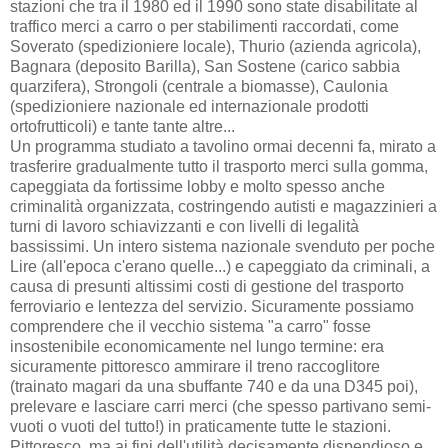
stazioni che tra il 1980 ed il 1990 sono state disabilitate al
traffico merci a carro o per stabilimenti raccordati, come
Soverato (spedizioniere locale), Thurio (azienda agricola),
Bagnara (deposito Barilla), San Sostene (carico sabbia
quarzifera), Strongoli (centrale a biomasse), Caulonia
(spedizioniere nazionale ed internazionale prodotti
ortofrutticoli) e tante tante altre...
Un programma studiato a tavolino ormai decenni fa, mirato a
trasferire gradualmente tutto il trasporto merci sulla gomma,
capeggiata da fortissime lobby e molto spesso anche
criminalità organizzata, costringendo autisti e magazzinieri a
turni di lavoro schiavizzanti e con livelli di legalità
bassissimi. Un intero sistema nazionale svenduto per poche
Lire (all'epoca c'erano quelle...) e capeggiato da criminali, a
causa di presunti altissimi costi di gestione del trasporto
ferroviario e lentezza del servizio. Sicuramente possiamo
comprendere che il vecchio sistema "a carro" fosse
insostenibile economicamente nel lungo termine: era
sicuramente pittoresco ammirare il treno raccoglitore
(trainato magari da una sbuffante 740 e da una D345 poi),
prelevare e lasciare carri merci (che spesso partivano semi-
vuoti o vuoti del tutto!) in praticamente tutte le stazioni.
Pittoresco, ma ai fini dell'utilità decisamente dispendioso e