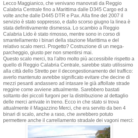
Lecco Maggianico, che venivano manovrati da Reggio
Calabria Centrale fino a Marittima dalle D345 Cargo ed a
volte anche dalle D445 DTR e Pax. Alla fine del 2007 il
servizio è stato soppresso, e dallo scorso giugno la linea è
stata definitivamente dismessa. Lo scambio a Reggio
Calabria Lido è stato rimosso, mentre sono in corso di
smantellamento i binari della stazione Marittima e del
relativo scalo merci. Progetto? Costruzione di un mega-
parcheggio, giusto per non smentirsi mai.
Questo scalo merci, tra l'altro molto più accessibile rispetto a
quello di Reggio Calabria Centrale, sarebbe stato utilissimo
alla città dello Stretto per il decongestionamento del traffico:
averlo mantenuto avrebbe significato evitare che decine di
mezzi pesanti andassero ad intasare le già affollate strade
reggine come avviene attualmente. Sarebbero bastati
soltanto dei piccoli furgoni per la distribuzione al dettaglio
delle merci arrivate in treno. Ecco in che stato si trova
attualmente il Magazzino Merci, che era servito da ben 4
binari di scalo, anche a raso, che avrebbero potuto
permettere anche il carrellamento stradale dei vagoni merci: