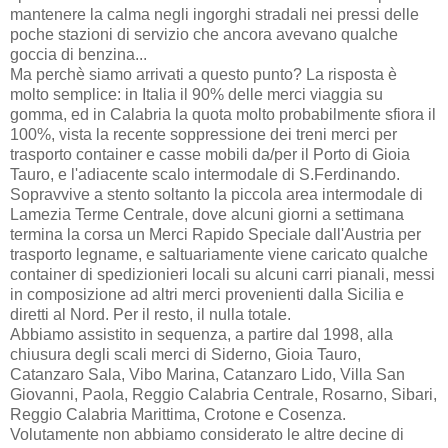
mantenere la calma negli ingorghi stradali nei pressi delle
poche stazioni di servizio che ancora avevano qualche
goccia di benzina...
Ma perchè siamo arrivati a questo punto? La risposta è
molto semplice: in Italia il 90% delle merci viaggia su
gomma, ed in Calabria la quota molto probabilmente sfiora il
100%, vista la recente soppressione dei treni merci per
trasporto container e casse mobili da/per il Porto di Gioia
Tauro, e l'adiacente scalo intermodale di S.Ferdinando.
Sopravvive a stento soltanto la piccola area intermodale di
Lamezia Terme Centrale, dove alcuni giorni a settimana
termina la corsa un Merci Rapido Speciale dall'Austria per
trasporto legname, e saltuariamente viene caricato qualche
container di spedizionieri locali su alcuni carri pianali, messi
in composizione ad altri merci provenienti dalla Sicilia e
diretti al Nord. Per il resto, il nulla totale.
Abbiamo assistito in sequenza, a partire dal 1998, alla
chiusura degli scali merci di Siderno, Gioia Tauro,
Catanzaro Sala, Vibo Marina, Catanzaro Lido, Villa San
Giovanni, Paola, Reggio Calabria Centrale, Rosarno, Sibari,
Reggio Calabria Marittima, Crotone e Cosenza.
Volutamente non abbiamo considerato le altre decine di