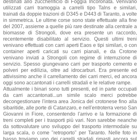
destinati allo zuccherificio di Foggia Incoronata. Venivano
utilizzati carri tramoggia a carrelli tipo Talns e similari,
trainati da doppie trazioni di D345 e D443 di Taranto, a volte
in simmetrica. Le ultime corse sono state effettuate alla fine
del 2007, assieme a quelle più rare destinate alla centrale a
biomasse di Strongoli, dove era presente un raccordo,
recentemente disabilitato al servizio. Questi ultimi treni
venivano effettuati con carri aperti Eaos e tipi similari, o con
container aperti caricati su carri pianali, e da Crotone
venivano inviati a Strongoli con regime di interruzione di
servizio. Spesso giungevano carri per trasporto cemento e
polveri per edilizia, oltre ad idrocarburi. Era presente ed
attivissimo anche il carrellamento dei carri merci, ed ancora
oggi sono accantonati i carrelli stradali e le relative rampe.
Attualmente i binari sono tutti presenti, ed in parte occupati
da carri accantonati...un simile scalo merci potrebbe
decongestionare l'intera area Jonica del crotonese fino alla
sibaritide, alle porte di Catanzaro, e nell'entroterra verso San
Giovanni in Fiore, consentendo l'arrivo e la formazione di
treni completi per i trasporti più vari. Non sarebbe neanche
da sottovalutare uno sviluppo del trasporto intermodale su
larga scala, o come "retroporto" per Taranto. Nelle foto in
basso troviamo uno dei carrelli stradali rimasti ancora sul