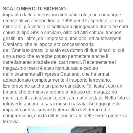
SCALO MERCI DI SIDERNO:
Impianto dalle dimensioni medio/piccole, che comunque
rimase attivo almeno fino al 1998 per il trasporto di acqua
minerale: più volte alla settimana giungevano due o tre carri
chiusi di tipo Gbs o similare, oltre ad altri saltuari trasporti
gestiti, tra l'altro, dall'impresa di traslochi ed autotrasporti
Catalano, che all'epoca era concessionaria
dell'Omniaexpress: lo scalo era dotato di due binari, di cui
uno a raso che avrebbe potuto permettere anche il
carrellamento stradale dei carri merci. Recentemente il
magazzino merci è stato ristrutturato e ceduto
definitivamente all'impresa Catalano, che ha ormai
abbandonato completamente il trasporto ferroviario.
Era presente anche un piano caricatore "di testa", con un
binario che terminava proprio a ridosso del magazzino
merci, per il carico/scarico dei carri dalle testate. Nella foto si
intravede ancora la saracinesca rialzata. Ad oggi questo
impianto poteva servire l'intera città di Siderno ed il
comprensorio, con la diffusione locale delle merci giunte via
ferrovia.