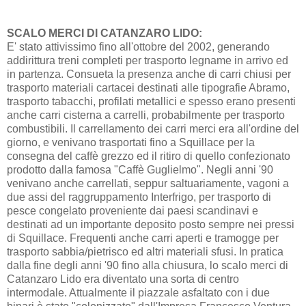
SCALO MERCI DI CATANZARO LIDO:
E' stato attivissimo fino all'ottobre del 2002, generando
addirittura treni completi per trasporto legname in arrivo ed
in partenza. Consueta la presenza anche di carri chiusi per
trasporto materiali cartacei destinati alle tipografie Abramo,
trasporto tabacchi, profilati metallici e spesso erano presenti
anche carri cisterna a carrelli, probabilmente per trasporto
combustibili. Il carrellamento dei carri merci era all'ordine del
giorno, e venivano trasportati fino a Squillace per la
consegna del caffè grezzo ed il ritiro di quello confezionato
prodotto dalla famosa "Caffè Guglielmo". Negli anni '90
venivano anche carrellati, seppur saltuariamente, vagoni a
due assi del raggruppamento Interfrigo, per trasporto di
pesce congelato proveniente dai paesi scandinavi e
destinati ad un importante deposito posto sempre nei pressi
di Squillace. Frequenti anche carri aperti e tramogge per
trasporto sabbia/pietrisco ed altri materiali sfusi. In pratica
dalla fine degli anni '90 fino alla chiusura, lo scalo merci di
Catanzaro Lido era diventato una sorta di centro
intermodale. Attualmente il piazzale asfaltato con i due