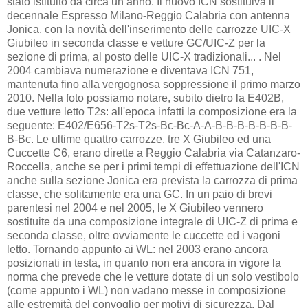
stato istituito da circa un anno. Il nuovo ICN sostituiva il
decennale Espresso Milano-Reggio Calabria con antenna
Jonica, con la novità dell'inserimento delle carrozze UIC-X
Giubileo in seconda classe e vetture GC/UIC-Z per la
sezione di prima, al posto delle UIC-X tradizionali... . Nel
2004 cambiava numerazione e diventava ICN 751,
mantenuta fino alla vergognosa soppressione il primo marzo
2010. Nella foto possiamo notare, subito dietro la E402B,
due vetture letto T2s: all'epoca infatti la composizione era la
seguente: E402/E656-T2s-T2s-Bc-Bc-A-A-B-B-B-B-B-B-B-
B-Bc. Le ultime quattro carrozze, tre X Giubileo ed una
Cuccette C6, erano dirette a Reggio Calabria via Catanzaro-
Roccella, anche se per i primi tempi di effettuazione dell'ICN
anche sulla sezione Jonica era prevista la carrozza di prima
classe, che solitamente era una GC. In un paio di brevi
parentesi nel 2004 e nel 2005, le X Giubileo vennero
sostituite da una composizione integrale di UIC-Z di prima e
seconda classe, oltre ovviamente le cuccette ed i vagoni
letto. Tornando appunto ai WL: nel 2003 erano ancora
posizionati in testa, in quanto non era ancora in vigore la
norma che prevede che le vetture dotate di un solo vestibolo
(come appunto i WL) non vadano messe in composizione
alle estremità del convoglio per motivi di sicurezza. Dal