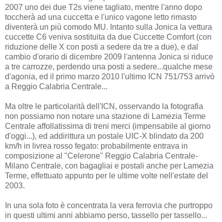
2007 uno dei due T2s viene tagliato, mentre l'anno dopo
toccherà ad una cuccetta e l'unico vagone letto rimasto
diventerà un più comodo MU. Intanto sulla Jonica la vettura
cuccette C6 veniva sostituita da due Cuccette Comfort (con
riduzione delle X con posti a sedere da tre a due), e dal
cambio d'orario di dicembre 2009 l'antenna Jonica si riduce
a tre carrozze, perdendo una posti a sedere...qualche mese
d'agonia, ed il primo marzo 2010 l'ultimo ICN 751/753 arrivò
a Reggio Calabria Centrale...
Ma oltre le particolarità dell'ICN, osservando la fotografia
non possiamo non notare una stazione di Lamezia Terme
Centrale affollatissima di treni merci (impensabile al giorno
d'oggi...), ed addirittura un postale UIC-X blindato da 200
km/h in livrea rosso fegato: probabilmente entrava in
composizione al "Celerone" Reggio Calabria Centrale-
Milano Centrale, con bagagliai e postali anche per Lamezia
Terme, effettuato appunto per le ultime volte nell'estate del
2003.
In una sola foto è concentrata la vera ferrovia che purtroppo
in questi ultimi anni abbiamo perso, tassello per tassello...