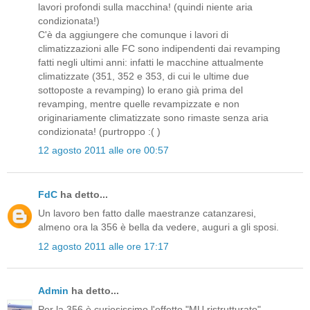
lavori profondi sulla macchina! (quindi niente aria
condizionata!)
C'è da aggiungere che comunque i lavori di
climatizzazioni alle FC sono indipendenti dai revamping
fatti negli ultimi anni: infatti le macchine attualmente
climatizzate (351, 352 e 353, di cui le ultime due
sottoposte a revamping) lo erano già prima del
revamping, mentre quelle revampizzate e non
originariamente climatizzate sono rimaste senza aria
condizionata! (purtroppo :( )
12 agosto 2011 alle ore 00:57
FdC
ha detto...
Un lavoro ben fatto dalle maestranze catanzaresi,
almeno ora la 356 è bella da vedere, auguri a gli sposi.
12 agosto 2011 alle ore 17:17
Admin
ha detto...
Per la 356 è curiosissimo l'effetto "MU ristrutturato",