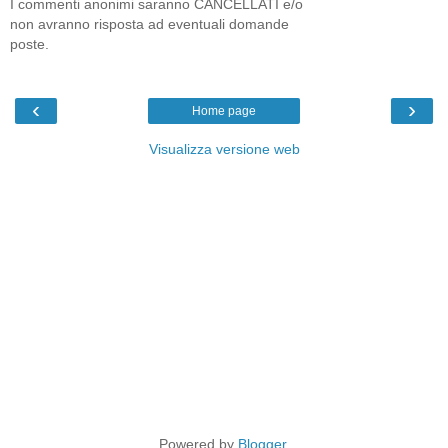
I commenti anonimi saranno CANCELLATI e/o
non avranno risposta ad eventuali domande
poste.
‹
›
Home page
Visualizza versione web
Powered by
Blogger
.