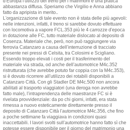
d'Europa l'utilizzo del treno per i matrimoni è una pratica
abbastanza diffusa. Speriamo che Virgilio e Anna abbiano
fatto da apripista in merito..
L'organizzazione di tale evento non è stata delle più agevoli:
nelle intenzioni, infatti, il treno si sarebbe dovuto effettuare
con locomotiva a vapore FCL.353 più le 4 carrozze d'epoca
in dotazione alle FC, tutto materiale dislocato al deposito di
Cosenza. Materiale che, però, non può raggiungere via
ferrovia Catanzaro a causa dell'interruzione di tracciato
presente nei pressi di Celsita, tra Colosimi e Scigliano.
Essendo troppo elevati i costi per il trasferimento del
materiale via strada, od anche dell'automotrice M4c.352
ristrutturata (che avrebbe potuto far coppia con la M4c.353),
si è dovuto ricorrere all'utilizzo dei rotabili disponibili a
Catanzaro Città. Con gli Stadler DE M4c.500 non ancora
abilitati al trasporto viaggiatori (una deroga non avrebbe
fatto male), l'intraprendenza delle maestranze FC si è
rivelata provvidenziale: da po chi giorni, infatti, era stata
rimessa a nuovo esteticamente direttamente presso il
deposito di Catanzaro Città l'automotrice M4c.356, che fino
a poche settimane fa viaggiava in condizioni quasi
inaccettabili. I lavori svolti sull'automotrice hanno fatto sì che
potesse essere disponibile per il giorno del matrimonio una