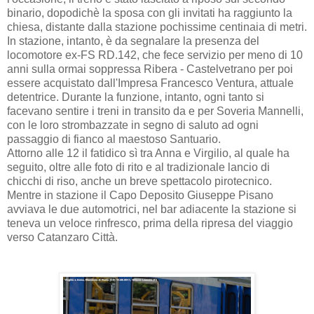
binario, dopodichè la sposa con gli invitati ha raggiunto la
chiesa, distante dalla stazione pochissime centinaia di metri.
In stazione, intanto, è da segnalare la presenza del
locomotore ex-FS RD.142, che fece servizio per meno di 10
anni sulla ormai soppressa Ribera - Castelvetrano per poi
essere acquistato dall'Impresa Francesco Ventura, attuale
detentrice. Durante la funzione, intanto, ogni tanto si
facevano sentire i treni in transito da e per Soveria Mannelli,
con le loro strombazzate in segno di saluto ad ogni
passaggio di fianco al maestoso Santuario.
Attorno alle 12 il fatidico sì tra Anna e Virgilio, al quale ha
seguito, oltre alle foto di rito e al tradizionale lancio di
chicchi di riso, anche un breve spettacolo pirotecnico.
Mentre in stazione il Capo Deposito Giuseppe Pisano
avviava le due automotrici, nel bar adiacente la stazione si
teneva un veloce rinfresco, prima della ripresa del viaggio
verso Catanzaro Città.