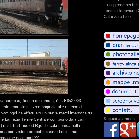
su aggiornamenti e 
servizio ferroviario
Catanzaro Lido
ima sorpresa, fresca di giornata, è la E652 003
ente riportata in livrea originale alle officine di
vo: oggi ha effettuato un breve merci interzona tra
Seguici anche su
i e Lamezia Terme Centrale composto da 7 carri
.) misti tra Eaos ed Rgs. Eccola ripresa nella
 che a ben vedere potrebbe essere benissimo
mmagine degli anni '90!