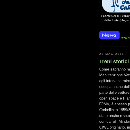
I contenuti di Ferro
della fonte (blog o
• 14/10/14 • La mancanza di energia per l'
20 MAG 2011
Treni storici
Come sapranno molti
Manutenzione Vettu
agli interventi min
occupa anche della
parte delle vetture 
open space e Piano
l'OMV, è spesso p
Corbellini o 1959/3
stato anche revis
con carrelli Minde
CIWL originario, in