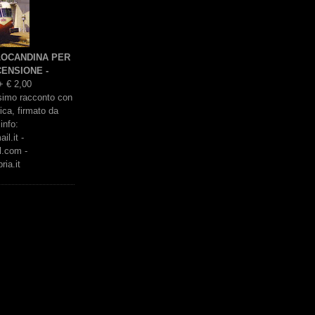
 LOCANDINA PER
ENSIONE -
+ € 2,00
issimo racconto con
rica, firmato da
info:
l.it -
l.com -
ria.it