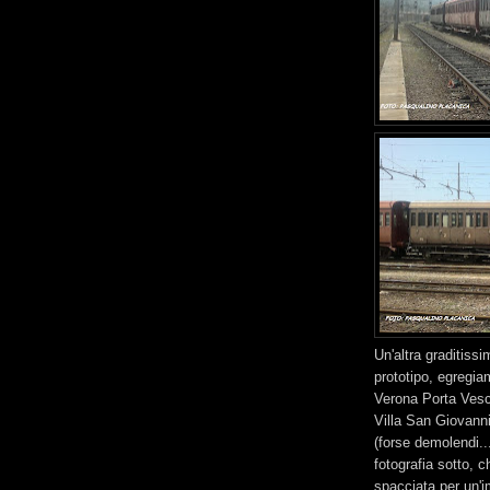
Un'altra graditiss
prototipo, egregiam
Verona Porta Vesco
Villa San Giovann
(forse demolendi..
fotografia sotto,
spacciata per un'i