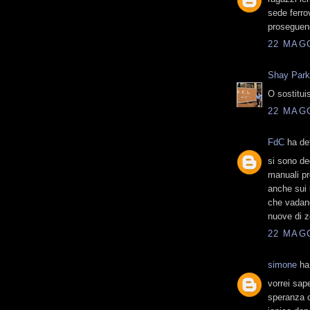
sede ferro
proseguend
22 MAGG
Shay Par
O sostituis
22 MAGG
FdC
ha det
si sono de
manuali pr
anche sui l
che vadano
nuove di 
22 MAGG
simone
ha 
vorrei sap
speranza c