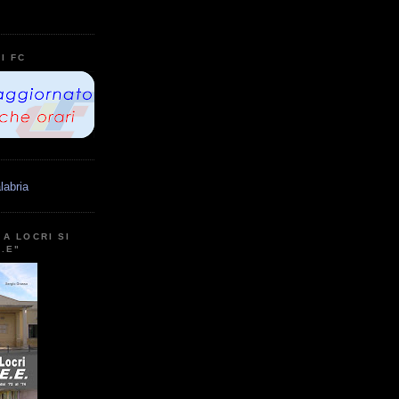
I FC
labria
A LOCRI SI
E.E"