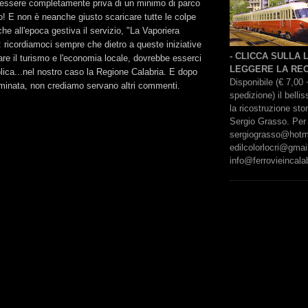
d essere completamente priva di un minimo di parco
ivo! E non è neanche giusto scaricare tutte le colpe
he all'epoca gestiva il servizio, "La Vaporiera
 ricordiamoci sempre che dietro a queste iniziative
- CLICCA SULLA
are il turismo e l'economia locale, dovrebbe esserci
LEGGERE LA REC
blica...nel nostro caso la Regione Calabria. E dopo
Disponibile (€ 7,00 
ominata, non crediamo servano altri commenti.
spedizione) il bell
la ricostruzione sto
Sergio Grasso. Per 
sergiograsso@hotmai
edilcolorlocri@gmai
info@ferrovieincalab