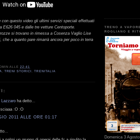
con questo video gli ultimi servizi speciali effettuati
lla E626 045 e dalle tre vetture Centoporte.
TRENO A VAPOR
ROGLIANO E RI
rrozze si trovano in rimessa a Cosenza Vaglio Lise
 che a quanto pare rimarrà ancora per poco in terra
DMIN
ALLE
22:41
A
,
TRENI STORICI
,
TRENITALIA
I:
 Lazzaro
ha detto...
isciaaa :O :O
IO 2011 ALLE ORE 01:17
to...
Domenica 3 Agosto 
i a palmi un gruppo di operai delle fc a ripulito la