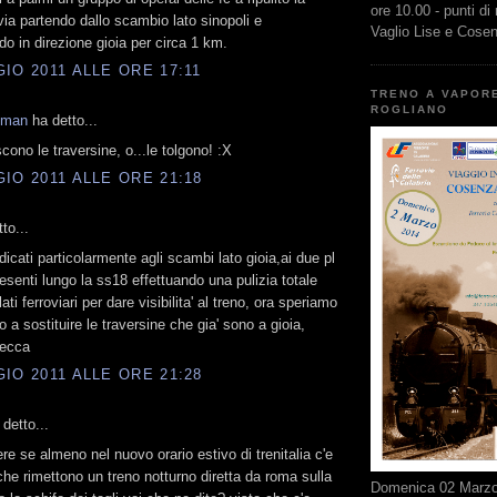
ore 10.00 - punti di
via partendo dallo scambio lato sinopoli e
Vaglio Lise e Cose
o in direzione gioia per circa 1 km.
IO 2011 ALLE ORE 17:11
TRENO A VAPOR
ROGLIANO
kman
ha detto...
cono le traversine, o...le tolgono! :X
IO 2011 ALLE ORE 21:18
to...
dicati particolarmente agli scambi lato gioia,ai due pl
esenti lungo la ss18 effettuando una pulizia totale
ati ferroviari per dare visibilita' al treno, ora speriamo
 a sostituire le traversine che gia' sono a gioia,
zecca
IO 2011 ALLE ORE 21:28
detto...
ere se almeno nel nuovo orario estivo di trenitalia c'e
he rimettono un treno notturno diretta da roma sulla
Domenica 02 Marzo 