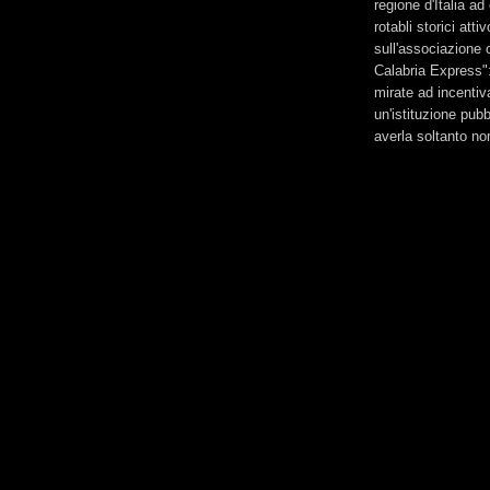
regione d'Italia a
rotabli storici att
sull'associazione c
Calabria Express":
mirate ad incentiv
un'istituzione pub
averla soltanto n