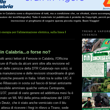
vie in Calabria sono a disposizione di tutti, ma a condizione che, se sfruttati, siano accompag
 autore dei testi/fotografie). Tutto il materiale ivi pubblicato è protetto da Copyright, perciò pe
incresciose vi preghiamo di seguire questa piccola regola. Buon Viaggio!
TRENO A VAPOR
alimentazione elettrica, sulla linea Paola - Cosenza, causa l'arresto improvviso di un
COSENZA
 in Calabria...o forse no?
 amici lettori di Ferrovie in Calabria, l'Officina
re di Paola da alcuni anni oltre alla revisione ed
ori delle carrozze della DTR Calabria(e non solo), si
 manutenzione e delle revisioni straordinarie di gran
storiche presenti in Italia. Infatti tra le solite UIC-X
 Ribassato in sosta sul fascio di binari antistante
ossibile ammirare qualche vettura Centoporte,
1/37, postali di vario genere ed addirittura mesi fa è
ionato un WL MU della prima ordinazione del 1972
n Deutz, che è stato anche verniciato con il blu
 attesa di ricevere i fregi in rilievo a Tirano, sede