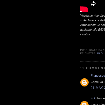
Vogliamo ricordare 
sulla Tirrenica da
Attualmente le ca
assieme alle E626,
calabra...
PUBBLICATO DA
A
ETICHETTE:
PAOL
11 COMMENT
Francesco
Come va l
21 MAGG
FdC
ha det
ragazzi ier