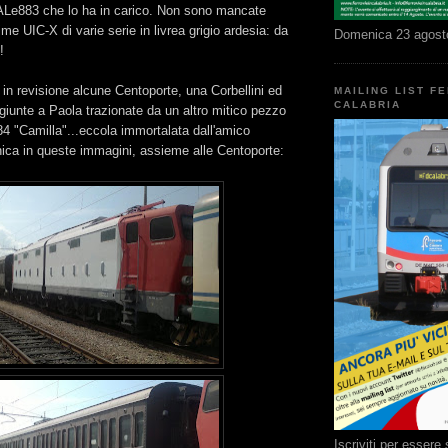
 ALe883 che lo ha in carico. Non sono mancate
me UIC-X di varie serie in livrea grigio ardesia: da
Domenica 23 agost
!
n revisione alcune Centoporte, una Corbellini ed
MAILING LIST F
CALABRIA
giunte a Paola trazionate da un altro mitico pezzo
84 "Camilla"...eccola immortalata dall'amico
ica in queste immagini, assieme alle Centoporte:
Iscriviti per esser