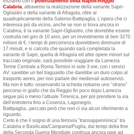
Iniziamo con il
potenziamento della Napoli-Reggio
Calabria
, attraverso la realizzazione della variante Sapri-
Ogliastro e della variante di Afragola, oltre al
quadruplicamento della Salerno-Battipaglia. L'opera che ci
interessa più da vicino, anche se non si trova ancora in
Calabria, è la variante Sapri-Ogliastro, che dovrebbe essere
costruita nel giro di 10 anni, per un investimento di ben 3270
milioni di €. I tempi di percorrenza dovrebbero diminuire di
17 minuti, e si calcola che quando sarà completata la
variante di Sapri, quella di Afragola ed altre opere minori sul
tracciato originale, sarà possibile viaggiare da Lamezia
Terme Centrale a Roma Termini in sole 3 ore, con i servizi
AV: sarebbe un bel traguardo che darebbe un duro colpo al
trasporto aereo, per non parlare dei medievali autoservizi.
Ma non è tutto: osservando la scheda notiamo uno "strano"
percorso in giallo che da Reggio fin poco dopo Lamezia
segue più o meno l'attuale Tirrenica, per poi prendere la via
dell'entroterra fino a Cosenza, Lagonegro,
Battipaglia...peccato però che non ci sia alcun riferimento a
riguardo.
Certo è che il sogno di una ferrovia "transappenninica" tra
Calabria e Basilicata/Campania/Puglia, dai tempi della fine
della Seconda Guerra Mondiale continua ancora oggi ad