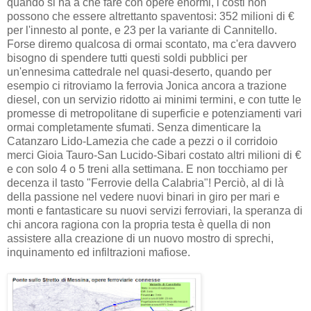
quando si ha a che fare con opere enormi, i costi non
possono che essere altrettanto spaventosi: 352 milioni di €
per l'innesto al ponte, e 23 per la variante di Cannitello.
Forse diremo qualcosa di ormai scontato, ma c'era davvero
bisogno di spendere tutti questi soldi pubblici per
un'ennesima cattedrale nel quasi-deserto, quando per
esempio ci ritroviamo la ferrovia Jonica ancora a trazione
diesel, con un servizio ridotto ai minimi termini, e con tutte le
promesse di metropolitane di superficie e potenziamenti vari
ormai completamente sfumati. Senza dimenticare la
Catanzaro Lido-Lamezia che cade a pezzi o il corridoio
merci Gioia Tauro-San Lucido-Sibari costato altri milioni di €
e con solo 4 o 5 treni alla settimana. E non tocchiamo per
decenza il tasto "Ferrovie della Calabria"! Perciò, al di là
della passione nel vedere nuovi binari in giro per mari e
monti e fantasticare su nuovi servizi ferroviari, la speranza di
chi ancora ragiona con la propria testa è quella di non
assistere alla creazione di un nuovo mostro di sprechi,
inquinamento ed infiltrazioni mafiose.