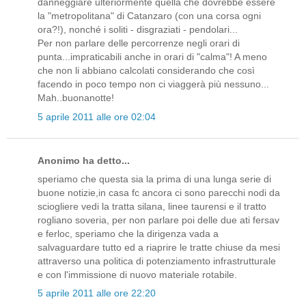
danneggiare ulteriormente quella che dovrebbe essere
la "metropolitana" di Catanzaro (con una corsa ogni
ora?!), nonché i soliti - disgraziati - pendolari...
Per non parlare delle percorrenze negli orari di
punta...impraticabili anche in orari di "calma"! A meno
che non li abbiano calcolati considerando che così
facendo in poco tempo non ci viaggerà più nessuno...
Mah..buonanotte!
5 aprile 2011 alle ore 02:04
Anonimo ha detto...
speriamo che questa sia la prima di una lunga serie di
buone notizie,in casa fc ancora ci sono parecchi nodi da
sciogliere vedi la tratta silana, linee taurensi e il tratto
rogliano soveria, per non parlare poi delle due ati fersav
e ferloc, speriamo che la dirigenza vada a
salvaguardare tutto ed a riaprire le tratte chiuse da mesi
attraverso una politica di potenziamento infrastrutturale
e con l'immissione di nuovo materiale rotabile.
5 aprile 2011 alle ore 22:20