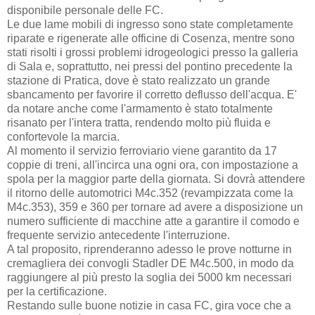
disponibile personale delle FC.
Le due lame mobili di ingresso sono state completamente
riparate e rigenerate alle officine di Cosenza, mentre sono
stati risolti i grossi problemi idrogeologici presso la galleria
di Sala e, soprattutto, nei pressi del pontino precedente la
stazione di Pratica, dove è stato realizzato un grande
sbancamento per favorire il corretto deflusso dell'acqua. E'
da notare anche come l'armamento è stato totalmente
risanato per l'intera tratta, rendendo molto più fluida e
confortevole la marcia.
Al momento il servizio ferroviario viene garantito da 17
coppie di treni, all'incirca una ogni ora, con impostazione a
spola per la maggior parte della giornata. Si dovrà attendere
il ritorno delle automotrici M4c.352 (revampizzata come la
M4c.353), 359 e 360 per tornare ad avere a disposizione un
numero sufficiente di macchine atte a garantire il comodo e
frequente servizio antecedente l'interruzione.
A tal proposito, riprenderanno adesso le prove notturne in
cremagliera dei convogli Stadler DE M4c.500, in modo da
raggiungere al più presto la soglia dei 5000 km necessari
per la certificazione.
Restando sulle buone notizie in casa FC, gira voce che a