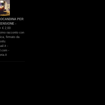
 LOCANDINA PER
ENSIONE -
+ € 2,00
issimo racconto con
rica, firmato da
info:
l.it -
l.com -
ria.it