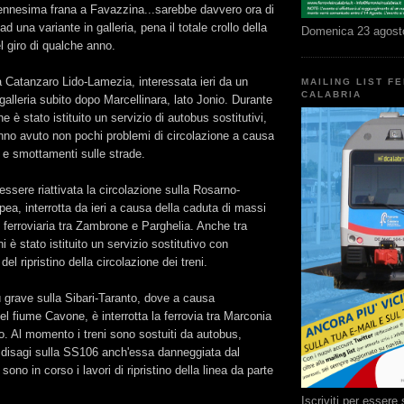
'ennesima frana a Favazzina...sarebbe davvero ora di
ad una variante in galleria, pena il totale crollo della
Domenica 23 agost
l giro di qualche anno.
a Catanzaro Lido-Lamezia, interessata ieri da un
MAILING LIST F
CALABRIA
galleria subito dopo Marcellinara, lato Jonio. Durante
ne è stato istituito un servizio di autobus sostitutivi,
o avuto non pochi problemi di circolazione a causa
i e smottamenti sulle strade.
ssere riattivata la circolazione sulla Rosarno-
pea, interrotta da ieri a causa della caduta di massi
 ferroviaria tra Zambrone e Parghelia. Anche tra
 è stato istituito un servizio sostitutivo con
del ripristino della circolazione dei treni.
 grave sulla Sibari-Taranto, dove a causa
el fiume Cavone, è interrotta la ferrovia tra Marconia
. Al momento i treni sono sostuiti da autobus,
i disagi sulla SS106 anch'essa danneggiata dal
no in corso i lavori di ripristino della linea da parte
Iscriviti per esser