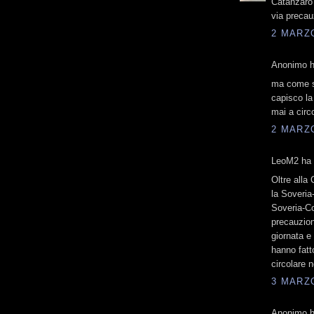
Catanzaro 
via precauz
2 MARZO
Anonimo ha
ma come si
capisco la
mai a circ
2 MARZO
LeoM2 ha d
Oltre alla
la Soveria-
Soveria-Co
precauzio
giornata e
hanno fatt
circolare 
3 MARZO
Anonimo ha