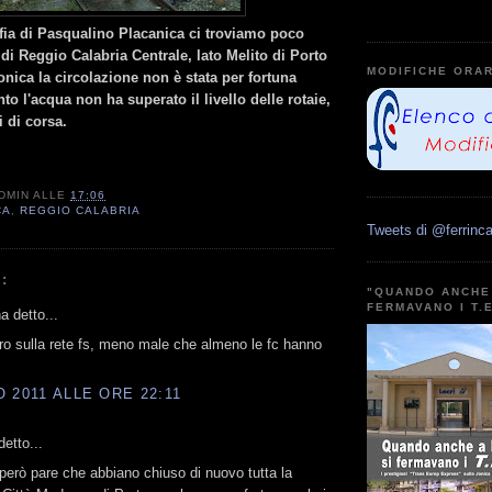
afia di Pasqualino Placanica ci troviamo poco
di Reggio Calabria Centrale, lato Melito di Porto
MODIFICHE ORAR
onica la circolazione non è stata per fortuna
nto l'acqua non ha superato il livello delle rotaie,
 di corsa.
DMIN
ALLE
17:06
CA
,
REGGIO CALABRIA
Tweets di @ferrinca
:
"QUANDO ANCHE 
FERMAVANO I T.
 detto...
ro sulla rete fs, meno male che almeno le fc hanno
 2011 ALLE ORE 22:11
etto...
però pare che abbiano chiuso di nuovo tutta la