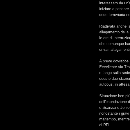
interessato da un
iniziare a pensare 
sede ferroviaria ne
Riattivata anche l
allagamento della 
le ore di interruzio
che comunque hann
di vari allagament
A breve dovrebbe e
Eccellente via Tro
e fango sulla sede
queste due stazioni
autobus, in attesa 
Situazione ben più
dell'esondazione d
e Scanzano Jonico
nonostante i grav
maltempo, mentre so
di RFI.