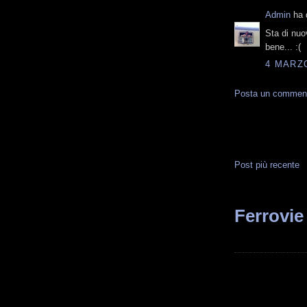
Admin
ha d
Sta di nuo
bene... :(
4 MARZO
Posta un commen
Post più recente
Ferrovie 