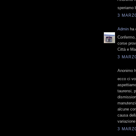
speriamo 
3 MARZO
Admin
ha d
Confermo, o
corse prov
Città e Ma
3 MARZO
Anonimo ha
ecco ci vo
aspettiamo
taurensi, 
dismissione
manutenzio
alcune cor
causa dell
variazione 
3 MARZO