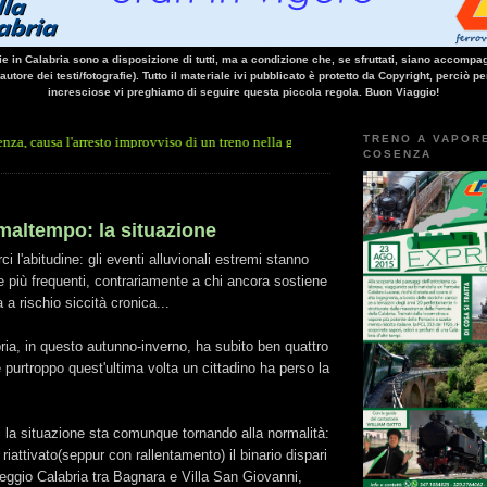
vie in Calabria sono a disposizione di tutti, ma a condizione che, se sfruttati, siano accompag
 autore dei testi/fotografie). Tutto il materiale ivi pubblicato è protetto da Copyright, perciò pe
incresciose vi preghiamo di seguire questa piccola regola. Buon Viaggio!
TRENO A VAPOR
'arresto improvviso di un treno nella galleria Santomarco: si è trattato della simulaz
COSENZA
altempo: la situazione
 l'abitudine: gli eventi alluvionali estremi stanno
 più frequenti, contrariamente a chi ancora sostiene
a a rischio siccità cronica...
ia, in questo autunno-inverno, ha subito ben quattro
e purtroppo quest'ultima volta un cittadino ha perso la
ri la situazione sta comunque tornando alla normalità:
riattivato(seppur con rallentamento) il binario dispari
Reggio Calabria tra Bagnara e Villa San Giovanni,