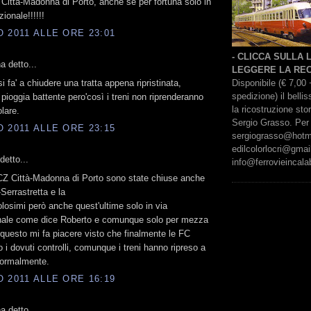
Città-Madonna di Porto, anche se per fortuna solo in
ionale!!!!!!
 2011 ALLE ORE 23:01
- CLICCA SULLA
 detto...
LEGGERE LA REC
Disponibile (€ 7,00 
 fa' a chiudere una tratta appena ripristinata,
spedizione) il bell
 pioggia battente pero'così i treni non riprenderanno
la ricostruzione sto
olare.
Sergio Grasso. Per 
 2011 ALLE ORE 23:15
sergiograsso@hotmai
edilcolorlocri@gmai
etto...
info@ferrovieincalab
 CZ Città-Madonna di Porto sono state chiuse anche
Serrastretta e la
losimi però anche quest'ultime solo in via
nale come dice Roberto e comunque solo per mezza
 questo mi fa piacere visto che finalmente le FC
o i dovuti controlli, comunque i treni hanno ripreso a
normalmente.
 2011 ALLE ORE 16:19
 detto...