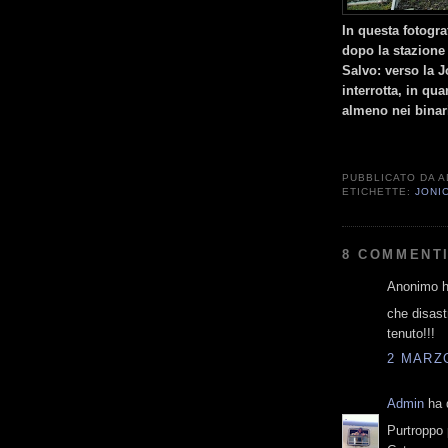
In questa fotogr
dopo la stazione 
Salvo: verso la J
interrotta, in qua
almeno nei binari
PUBBLICATO DA
A
ETICHETTE:
JONI
8 COMMENTI
Anonimo ha
che disast
tenuto!!!
2 MARZO
Admin
ha d
Purtroppo 