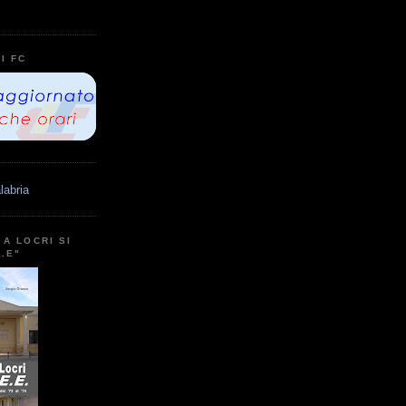
I FC
labria
A LOCRI SI
E.E"