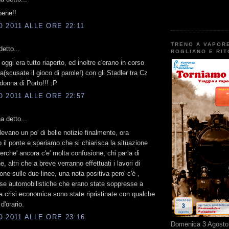
bene!!
 2011 ALLE ORE 22:11
TRENO A VAPOR
etto...
ROGLIANO E RI
ggi era tutto riaperto, ed inoltre c'erano in corso
a(scusate il gioco di parole!) con gli Stadler tra Cz
donna di Porto!!! :P
 2011 ALLE ORE 22:57
 detto...
levano un po' di belle notizie finalmente, ora
 il ponte e speriamo che si chiarisca la situazione
perche' ancora c'e' molta confusione, chi parla di
, altri che a breve verranno effettuati i lavori di
ne sulle due linee, una nota positiva pero' c'è ,
se automobilistiche che erano state soppresse a
a crisi economica sono state ripristinate con qualche
d'orario.
 2011 ALLE ORE 23:16
Domenica 3 Agosto 