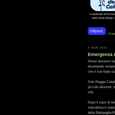
I contenuti di Ferro
della fonte (blog o
ancanza di energia per l'alimentazione elettrica, sulla linea Paola - Cosenza, causa l
2 MAR 2011
Emergenza m
Ormai dovremo farci
diventando sempre
che il sud Italia si
Solo Reggio Calabr
piccole alluvioni, 
vita.
Dopo il caos di ie
stamattina è stato 
della Battipaglia-