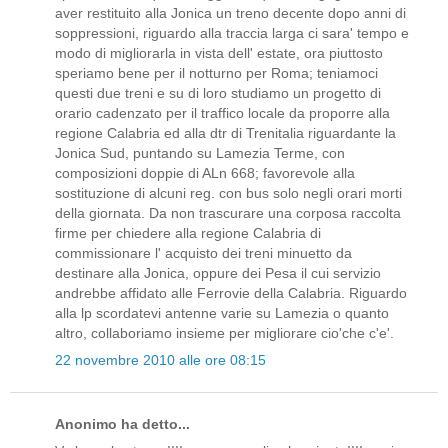
aver restituito alla Jonica un treno decente dopo anni di
soppressioni, riguardo alla traccia larga ci sara' tempo e
modo di migliorarla in vista dell' estate, ora piuttosto
speriamo bene per il notturno per Roma; teniamoci
questi due treni e su di loro studiamo un progetto di
orario cadenzato per il traffico locale da proporre alla
regione Calabria ed alla dtr di Trenitalia riguardante la
Jonica Sud, puntando su Lamezia Terme, con
composizioni doppie di ALn 668; favorevole alla
sostituzione di alcuni reg. con bus solo negli orari morti
della giornata. Da non trascurare una corposa raccolta
firme per chiedere alla regione Calabria di
commissionare l' acquisto dei treni minuetto da
destinare alla Jonica, oppure dei Pesa il cui servizio
andrebbe affidato alle Ferrovie della Calabria. Riguardo
alla lp scordatevi antenne varie su Lamezia o quanto
altro, collaboriamo insieme per migliorare cio'che c'e'.
22 novembre 2010 alle ore 08:15
Anonimo ha detto...