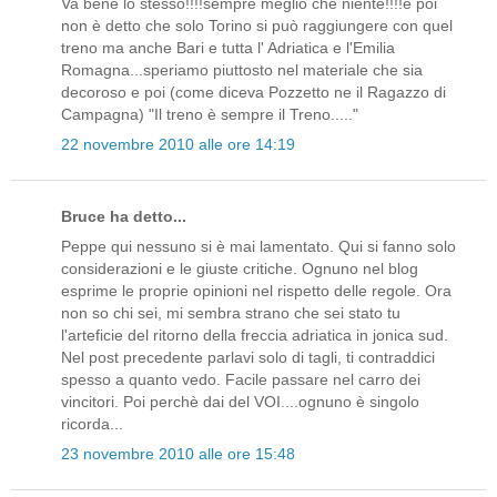
Va bene lo stesso!!!!sempre meglio che niente!!!!e poi
non è detto che solo Torino si può raggiungere con quel
treno ma anche Bari e tutta l' Adriatica e l'Emilia
Romagna...speriamo piuttosto nel materiale che sia
decoroso e poi (come diceva Pozzetto ne il Ragazzo di
Campagna) "Il treno è sempre il Treno....."
22 novembre 2010 alle ore 14:19
Bruce ha detto...
Peppe qui nessuno si è mai lamentato. Qui si fanno solo
considerazioni e le giuste critiche. Ognuno nel blog
esprime le proprie opinioni nel rispetto delle regole. Ora
non so chi sei, mi sembra strano che sei stato tu
l'arteficie del ritorno della freccia adriatica in jonica sud.
Nel post precedente parlavi solo di tagli, ti contraddici
spesso a quanto vedo. Facile passare nel carro dei
vincitori. Poi perchè dai del VOI....ognuno è singolo
ricorda...
23 novembre 2010 alle ore 15:48