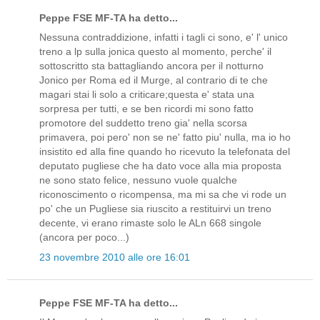
Peppe FSE MF-TA ha detto...
Nessuna contraddizione, infatti i tagli ci sono, e' l' unico
treno a lp sulla jonica questo al momento, perche' il
sottoscritto sta battagliando ancora per il notturno
Jonico per Roma ed il Murge, al contrario di te che
magari stai li solo a criticare;questa e' stata una
sorpresa per tutti, e se ben ricordi mi sono fatto
promotore del suddetto treno gia' nella scorsa
primavera, poi pero' non se ne' fatto piu' nulla, ma io ho
insistito ed alla fine quando ho ricevuto la telefonata del
deputato pugliese che ha dato voce alla mia proposta
ne sono stato felice, nessuno vuole qualche
riconoscimento o ricompensa, ma mi sa che vi rode un
po' che un Pugliese sia riuscito a restituirvi un treno
decente, vi erano rimaste solo le ALn 668 singole
(ancora per poco...)
23 novembre 2010 alle ore 16:01
Peppe FSE MF-TA ha detto...