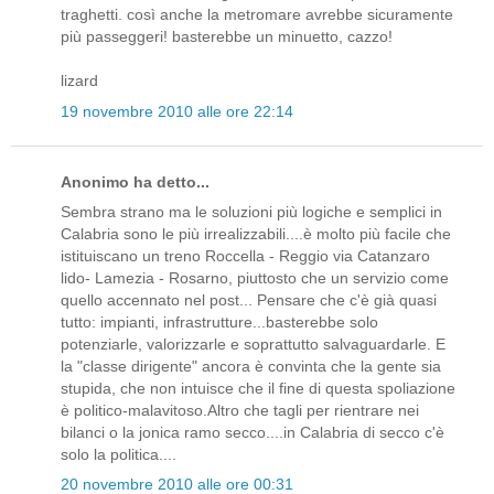
traghetti. così anche la metromare avrebbe sicuramente
più passeggeri! basterebbe un minuetto, cazzo!
lizard
19 novembre 2010 alle ore 22:14
Anonimo ha detto...
Sembra strano ma le soluzioni più logiche e semplici in
Calabria sono le più irrealizzabili....è molto più facile che
istituiscano un treno Roccella - Reggio via Catanzaro
lido- Lamezia - Rosarno, piuttosto che un servizio come
quello accennato nel post... Pensare che c'è già quasi
tutto: impianti, infrastrutture...basterebbe solo
potenziarle, valorizzarle e soprattutto salvaguardarle. E
la "classe dirigente" ancora è convinta che la gente sia
stupida, che non intuisce che il fine di questa spoliazione
è politico-malavitoso.Altro che tagli per rientrare nei
bilanci o la jonica ramo secco....in Calabria di secco c'è
solo la politica....
20 novembre 2010 alle ore 00:31