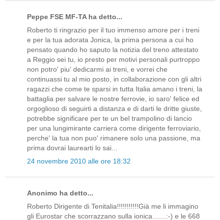
Peppe FSE MF-TA ha detto...
Roberto ti ringrazio per il tuo immenso amore per i treni
e per la tua adorata Jonica, la prima persona a cui ho
pensato quando ho saputo la notizia del treno attestato
a Reggio sei tu, io presto per motivi personali purtroppo
non potro' piu' dedicarmi ai treni, e vorrei che
continuassi tu al mio posto, in collaborazione con gli altri
ragazzi che come te sparsi in tutta Italia amano i treni, la
battaglia per salvare le nostre ferrovie, io saro' felice ed
orgoglioso di seguirti a distanza e di darti le dritte giuste,
potrebbe significare per te un bel trampolino di lancio
per una lungimirante carriera come dirigente ferroviario,
perche' la tua non puo' rimanere solo una passione, ma
prima dovrai laurearti lo sai...
24 novembre 2010 alle ore 18:32
Anonimo ha detto...
Roberto Dirigente di Tenitalia!!!!!!!!!!!Già me li immagino
gli Eurostar che scorrazzano sulla ionica.......:-) e le 668