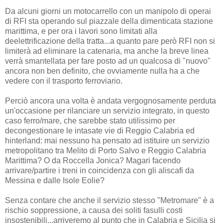
Da alcuni giorni un motocarrello con un manipolo di operai
di RFI sta operando sul piazzale della dimenticata stazione
marittima, e per ora i lavori sono limitati alla
deelettrificazione della tratta...a quanto pare però RFI non si
limiterà ad eliminare la catenaria, ma anche la breve linea
verrà smantellata per fare posto ad un qualcosa di "nuovo"
ancora non ben definito, che ovviamente nulla ha a che
vedere con il trasporto ferroviario.
Perciò ancora una volta è andata vergognosamente perduta
un'occasione per rilanciare un servizio integrato, in questo
caso ferro/mare, che sarebbe stato utilissimo per
decongestionare le intasate vie di Reggio Calabria ed
hinterland: mai nessuno ha pensato ad istituire un servizio
metropolitano tra Melito di Porto Salvo e Reggio Calabria
Marittima? O da Roccella Jonica? Magari facendo
arrivare/partire i treni in coincidenza con gli aliscafi da
Messina e dalle Isole Eolie?
Senza contare che anche il servizio stesso "Metromare" è a
rischio soppressione, a causa dei soliti fasulli costi
insostenibili...arriveremo al punto che in Calabria e Sicilia si