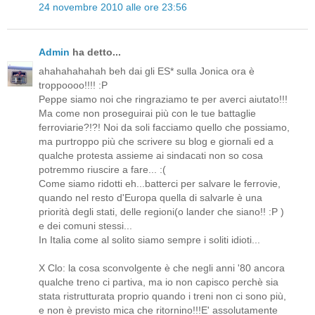
24 novembre 2010 alle ore 23:56
Admin
ha detto...
ahahahahahah beh dai gli ES* sulla Jonica ora è
troppoooo!!!! :P
Peppe siamo noi che ringraziamo te per averci aiutato!!!
Ma come non proseguirai più con le tue battaglie
ferroviarie?!?! Noi da soli facciamo quello che possiamo,
ma purtroppo più che scrivere su blog e giornali ed a
qualche protesta assieme ai sindacati non so cosa
potremmo riuscire a fare... :(
Come siamo ridotti eh...batterci per salvare le ferrovie,
quando nel resto d'Europa quella di salvarle è una
priorità degli stati, delle regioni(o lander che siano!! :P )
e dei comuni stessi...
In Italia come al solito siamo sempre i soliti idioti...
X Clo: la cosa sconvolgente è che negli anni '80 ancora
qualche treno ci partiva, ma io non capisco perchè sia
stata ristrutturata proprio quando i treni non ci sono più,
e non è previsto mica che ritornino!!!E' assolutamente