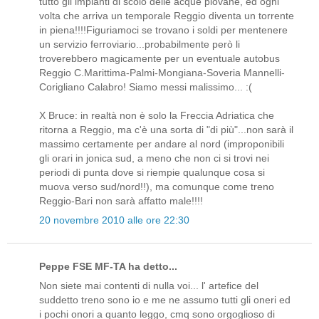
tutto gli impianti di scolo delle acque piovane, ed ogni
volta che arriva un temporale Reggio diventa un torrente
in piena!!!!Figuriamoci se trovano i soldi per mentenere
un servizio ferroviario...probabilmente però li
troverebbero magicamente per un eventuale autobus
Reggio C.Marittima-Palmi-Mongiana-Soveria Mannelli-
Corigliano Calabro! Siamo messi malissimo... :(
X Bruce: in realtà non è solo la Freccia Adriatica che
ritorna a Reggio, ma c'è una sorta di "di più"...non sarà il
massimo certamente per andare al nord (improponibili
gli orari in jonica sud, a meno che non ci si trovi nei
periodi di punta dove si riempie qualunque cosa si
muova verso sud/nord!!), ma comunque come treno
Reggio-Bari non sarà affatto male!!!!
20 novembre 2010 alle ore 22:30
Peppe FSE MF-TA ha detto...
Non siete mai contenti di nulla voi... l' artefice del
suddetto treno sono io e me ne assumo tutti gli oneri ed
i pochi onori a quanto leggo, cmq sono orgoglioso di