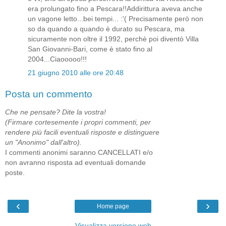
era prolungato fino a Pescara!!Addirittura aveva anche
un vagone letto...bei tempi... :'( Precisamente però non
so da quando a quando è durato su Pescara, ma
sicuramente non oltre il 1992, perchè poi diventò Villa
San Giovanni-Bari, come è stato fino al
2004...Ciaooooo!!!
21 giugno 2010 alle ore 20:48
Posta un commento
Che ne pensate? Dite la vostra!
(Firmare cortesemente i propri commenti, per
rendere più facili eventuali risposte e distinguere
un "Anonimo" dall'altro).
I commenti anonimi saranno CANCELLATI e/o
non avranno risposta ad eventuali domande
poste.
‹
›
Home page
Visualizza versione web