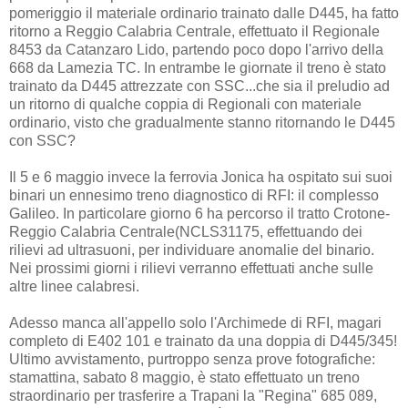
pomeriggio il materiale ordinario trainato dalle D445, ha fatto
ritorno a Reggio Calabria Centrale, effettuato il Regionale
8453 da Catanzaro Lido, partendo poco dopo l'arrivo della
668 da Lamezia TC. In entrambe le giornate il treno è stato
trainato da D445 attrezzate con SSC...che sia il preludio ad
un ritorno di qualche coppia di Regionali con materiale
ordinario, visto che gradualmente stanno ritornando le D445
con SSC?
Il 5 e 6 maggio invece la ferrovia Jonica ha ospitato sui suoi
binari un ennesimo treno diagnostico di RFI: il complesso
Galileo. In particolare giorno 6 ha percorso il tratto Crotone-
Reggio Calabria Centrale(NCLS31175, effettuando dei
rilievi ad ultrasuoni, per individuare anomalie del binario.
Nei prossimi giorni i rilievi verranno effettuati anche sulle
altre linee calabresi.
Adesso manca all'appello solo l'Archimede di RFI, magari
completo di E402 101 e trainato da una doppia di D445/345!
Ultimo avvistamento, purtroppo senza prove fotografiche:
stamattina, sabato 8 maggio, è stato effettuato un treno
straordinario per trasferire a Trapani la "Regina" 685 089,