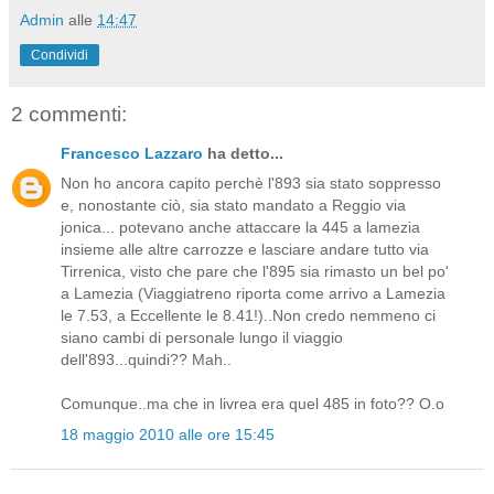
Admin
alle
14:47
Condividi
2 commenti:
Francesco Lazzaro
ha detto...
Non ho ancora capito perchè l'893 sia stato soppresso
e, nonostante ciò, sia stato mandato a Reggio via
jonica... potevano anche attaccare la 445 a lamezia
insieme alle altre carrozze e lasciare andare tutto via
Tirrenica, visto che pare che l'895 sia rimasto un bel po'
a Lamezia (Viaggiatreno riporta come arrivo a Lamezia
le 7.53, a Eccellente le 8.41!)..Non credo nemmeno ci
siano cambi di personale lungo il viaggio
dell'893...quindi?? Mah..
Comunque..ma che in livrea era quel 485 in foto?? O.o
18 maggio 2010 alle ore 15:45