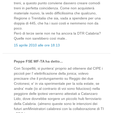
treni, a questo punto conviene davvero creare comodi
treni in perfetta coincidenza. Come non acquisterà
materiale nuovo, la vedo difficilissima che qualcuno,
Regione o Trenitalia che sia, vada a spendere per una
doppia di 445, che ha i suoi costi e nemmeno non da
poco.
Però di terze serie non ne ha ancora la DTR Calabria?
Quelle non sarebbero così male..
15 aprile 2010 alle ore 18:13
Peppe FSE MF-TA ha detto...
Con Scopelliti, si puntera' proprio ad ottenere dal CIPE i
piccioli per l' elettrificazione della jonica; volevo
precisare che il prolungamento su Reggio dei due
Crotonesi, e' in via sperimentale per la sola estate, se
andra' male (io al contrario di voi sono fiducioso) nella
peggiore delle ipotesi verranno attestati a Catanzaro
Lido, dove dovrebbe sorgere un piccolo hub ferroviario
della Calabria. (almeno queste sono le intenzioni dei
futuri amMinistratori calabresi con la collaborazione di TI