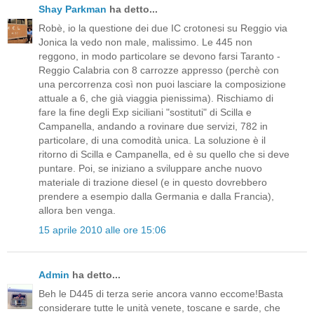
Shay Parkman
ha detto...
Robè, io la questione dei due IC crotonesi su Reggio via
Jonica la vedo non male, malissimo. Le 445 non
reggono, in modo particolare se devono farsi Taranto -
Reggio Calabria con 8 carrozze appresso (perchè con
una percorrenza così non puoi lasciare la composizione
attuale a 6, che già viaggia pienissima). Rischiamo di
fare la fine degli Exp siciliani "sostituti" di Scilla e
Campanella, andando a rovinare due servizi, 782 in
particolare, di una comodità unica. La soluzione è il
ritorno di Scilla e Campanella, ed è su quello che si deve
puntare. Poi, se iniziano a sviluppare anche nuovo
materiale di trazione diesel (e in questo dovrebbero
prendere a esempio dalla Germania e dalla Francia),
allora ben venga.
15 aprile 2010 alle ore 15:06
Admin
ha detto...
Beh le D445 di terza serie ancora vanno eccome!Basta
considerare tutte le unità venete, toscane e sarde, che