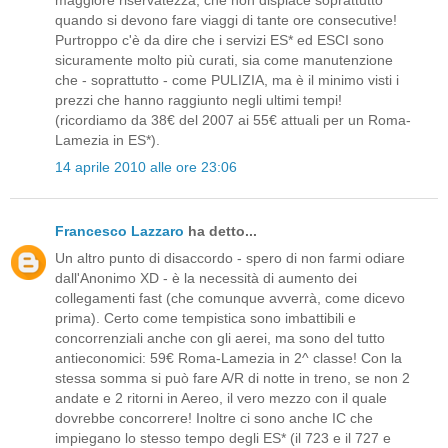
quando si devono fare viaggi di tante ore consecutive!
Purtroppo c'è da dire che i servizi ES* ed ESCI sono
sicuramente molto più curati, sia come manutenzione
che - soprattutto - come PULIZIA, ma è il minimo visti i
prezzi che hanno raggiunto negli ultimi tempi!
(ricordiamo da 38€ del 2007 ai 55€ attuali per un Roma-
Lamezia in ES*).
14 aprile 2010 alle ore 23:06
Francesco Lazzaro
ha detto...
Un altro punto di disaccordo - spero di non farmi odiare
dall'Anonimo XD - è la necessità di aumento dei
collegamenti fast (che comunque avverrà, come dicevo
prima). Certo come tempistica sono imbattibili e
concorrenziali anche con gli aerei, ma sono del tutto
antieconomici: 59€ Roma-Lamezia in 2^ classe! Con la
stessa somma si può fare A/R di notte in treno, se non 2
andate e 2 ritorni in Aereo, il vero mezzo con il quale
dovrebbe concorrere! Inoltre ci sono anche IC che
impiegano lo stesso tempo degli ES* (il 723 e il 727 e