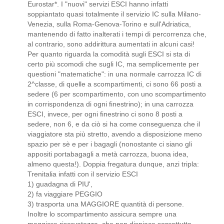
Eurostar*. I "nuovi" servizi ESCI hanno infatti
soppiantato quasi totalmente il servizio IC sulla Milano-
Venezia, sulla Roma-Genova-Torino e sull'Adriatica,
mantenendo di fatto inalterati i tempi di percorrenza che,
al contrario, sono addirittura aumentati in alcuni casi!
Per quanto riguarda la comodità sugli ESCI si sta di
certo più scomodi che sugli IC, ma semplicemente per
questioni "matematiche": in una normale carrozza IC di
2^classe, di quelle a scompartimenti, ci sono 66 posti a
sedere (6 per scompartimento, con uno scompartimento
in corrispondenza di ogni finestrino); in una carrozza
ESCI, invece, per ogni finestrino ci sono 8 posti a
sedere, non 6, e da ciò si ha come conseguenza che il
viaggiatore sta più stretto, avendo a disposizione meno
spazio per sè e per i bagagli (nonostante ci siano gli
appositi portabagagli a metà carrozza, buona idea,
almeno questa!). Doppia fregatura dunque, anzi tripla:
Trenitalia infatti con il servizio ESCI
1) guadagna di PIU',
2) fa viaggiare PEGGIO
3) trasporta una MAGGIORE quantità di persone.
Inoltre lo scompartimento assicura sempre una
maggiore riservatezza, che non dispiace soprattutto