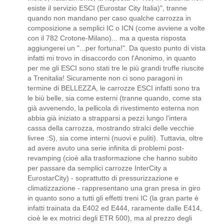
esiste il servizio ESCI (Eurostar City Italia)", tranne
quando non mandano per caso qualche carrozza in
composizione a semplici IC o ICN (come avviene a volte
con il 782 Crotone-Milano)... ma a questa risposta
aggiungerei un "...per fortuna!". Da questo punto di vista
infatti mi trovo in disaccordo con l'Anonimo, in quanto
per me gli ESCI sono stati tre le più grandi truffe riuscite
a Trenitalia! Sicuramente non ci sono paragoni in
termine di BELLEZZA, le carrozze ESCI infatti sono tra
le biù belle, sia come esterni (tranne quando, come sta
già avvenendo, la pellicola di rivestimento esterna non
abbia già iniziato a strapparsi a pezzi lungo l'intera
cassa della carrozza, mostrando stralci delle vecchie
livree :S), sia come interni (nuovi e puliti). Tuttavia, oltre
ad avere avuto una serie infinita di problemi post-
revamping (cioè alla trasformazione che hanno subito
per passare da semplici carrozze InterCity a
EurostarCity) - soprattutto di pressurizzazione e
climatizzazione - rappresentano una gran presa in giro
in quanto sono a tutti gli effetti treni IC (la gran parte è
infatti trainata da E402 ed E444, raramente dalle E414,
cioè le ex motrici degli ETR 500), ma al prezzo degli