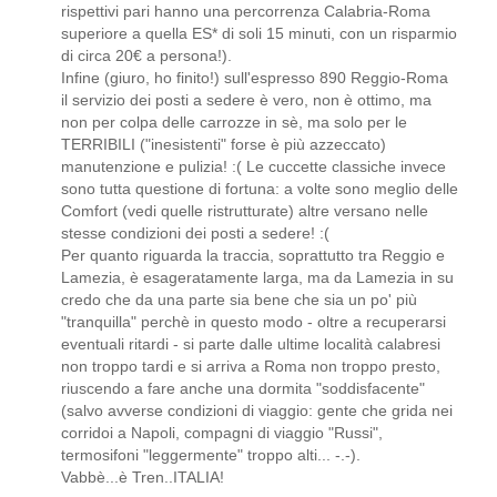
rispettivi pari hanno una percorrenza Calabria-Roma
superiore a quella ES* di soli 15 minuti, con un risparmio
di circa 20€ a persona!).
Infine (giuro, ho finito!) sull'espresso 890 Reggio-Roma
il servizio dei posti a sedere è vero, non è ottimo, ma
non per colpa delle carrozze in sè, ma solo per le
TERRIBILI ("inesistenti" forse è più azzeccato)
manutenzione e pulizia! :( Le cuccette classiche invece
sono tutta questione di fortuna: a volte sono meglio delle
Comfort (vedi quelle ristrutturate) altre versano nelle
stesse condizioni dei posti a sedere! :(
Per quanto riguarda la traccia, soprattutto tra Reggio e
Lamezia, è esageratamente larga, ma da Lamezia in su
credo che da una parte sia bene che sia un po' più
"tranquilla" perchè in questo modo - oltre a recuperarsi
eventuali ritardi - si parte dalle ultime località calabresi
non troppo tardi e si arriva a Roma non troppo presto,
riuscendo a fare anche una dormita "soddisfacente"
(salvo avverse condizioni di viaggio: gente che grida nei
corridoi a Napoli, compagni di viaggio "Russi",
termosifoni "leggermente" troppo alti... -.-).
Vabbè...è Tren..ITALIA!