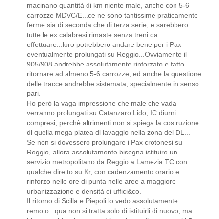
macinano quantità di km niente male, anche con 5-6
carrozze MDVC/E...ce ne sono tantissime praticamente
ferme sia di seconda che di terza serie, e sarebbero
tutte le ex calabresi rimaste senza treni da
effettuare...loro potrebbero andare bene per i Pax
eventualmente prolungati su Reggio...Ovviamente il
905/908 andrebbe assolutamente rinforzato e fatto
ritornare ad almeno 5-6 carrozze, ed anche la questione
delle tracce andrebbe sistemata, specialmente in senso
pari.
Ho però la vaga impressione che male che vada
verranno prolungati su Catanzaro Lido, IC diurni
compresi, perchè altrimenti non si spiega la costruzione
di quella mega platea di lavaggio nella zona del DL...
Se non si dovessero prolungare i Pax crotonesi su
Reggio, allora assolutamente bisogna istituire un
servizio metropolitano da Reggio a Lamezia TC con
qualche diretto su Kr, con cadenzamento orario e
rinforzo nelle ore di punta nelle aree a maggiore
urbanizzazione e densità di uffici&co.
Il ritorno di Scilla e Piepoli lo vedo assolutamente
remoto...qua non si tratta solo di istituirli di nuovo, ma