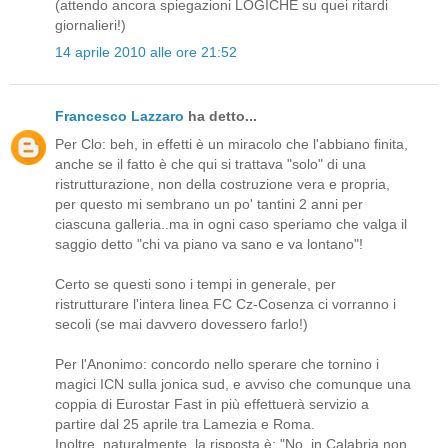
(attendo ancora spiegazioni LOGICHE su quei ritardi
giornalieri!)
14 aprile 2010 alle ore 21:52
Francesco Lazzaro
ha detto...
Per Clo: beh, in effetti è un miracolo che l'abbiano finita,
anche se il fatto è che qui si trattava "solo" di una
ristrutturazione, non della costruzione vera e propria,
per questo mi sembrano un po' tantini 2 anni per
ciascuna galleria..ma in ogni caso speriamo che valga il
saggio detto "chi va piano va sano e va lontano"!
Certo se questi sono i tempi in generale, per
ristrutturare l'intera linea FC Cz-Cosenza ci vorranno i
secoli (se mai davvero dovessero farlo!)
Per l'Anonimo: concordo nello sperare che tornino i
magici ICN sulla jonica sud, e avviso che comunque una
coppia di Eurostar Fast in più effettuerà servizio a
partire dal 25 aprile tra Lamezia e Roma.
Inoltre, naturalmente, la risposta è: "No, in Calabria non