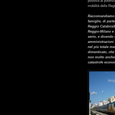
positiva al poten
mobilità della Reg
Raccomandiamo co
famiglie, di part
Reggio Calabria!L
Reggio-Milano e 
serio, e dicendo q
amministrazioni 
nel più totale m
dimenticato, che 
non molto anche q
catastrofe econom