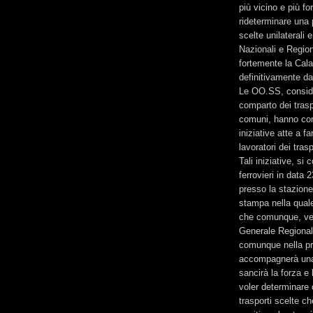
più vicino e più f
rideterminare una p
scelte unilaterali
Nazionali e Region
fortemente la Cala
definitivamente da
Le OO.SS, conside
comparto dei traspo
comuni, hanno conv
iniziative atte a fa
lavoratori dei trasp
Tali iniziative, s
ferrovieri in data
presso la stazione
stampa nella quale
che comunque, ver
Generale Regionale 
comunque nella pri
accompagnerà una 
sancirà la forza e 
voler determinare 
trasporti scelte c