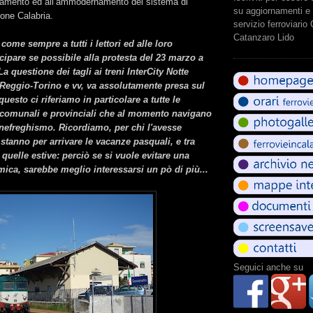
ziamento ed all’ammodernamento del sistema di
su aggiornamenti e 
ione Calabria.
servizio ferroviario
Catanzaro Lido
me sempre a tutti i lettori ed alle loro
ecipare se possibile alla protesta del 23 marzo a
a questione dei tagli ai treni InterCity Notte
Reggio-Torino e vv, va assolutamente presa sul
uesto ci riferiamo in particolare a tutte le
comunali e provinciali che al momento navigano
enefreghismo. Ricordiamo, per chi l'avesse
stanno per arrivare le vacanze pasquali, e tra
uelle estive: perciò se si vuole evitare una
ica, sarebbe meglio interessarsi un pò di più...
Seguici anche su