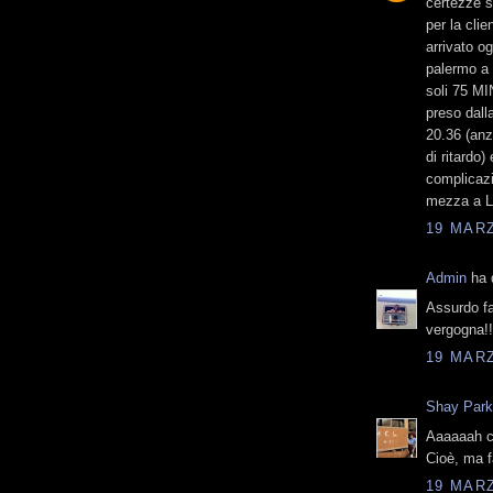
certezze su
per la cli
arrivato o
palermo a 
soli 75 M
preso dalla
20.36 (anz
di ritardo
complicazi
mezza a L
19 MARZ
Admin
ha d
Assurdo fa
vergogna!!
19 MARZ
Shay Par
Aaaaaah ch
Cioè, ma 
19 MARZ