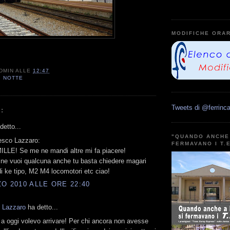
MODIFICHE ORAR
DMIN
ALLE
12:47
I NOTTE
Tweets di @ferrinca
:
etto...
"QUANDO ANCHE 
esco Lazzaro:
FERMAVANO I T.
LLE! Se me ne mandi altre mi fa piacere!
ne vuoi qualcuna anche tu basta chiedere magari
di ke tipo, M2 M4 locomotori etc ciao!
O 2010 ALLE ORE 22:40
 Lazzaro
ha detto...
 a oggi volevo arrivare! Per chi ancora non avesse