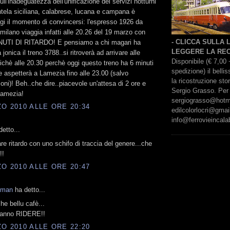
ll'inadeguatezza dell'unificazione dei servizi notturni
entela siciliana, calabrese, lucana e campana è
ggi il momento di convincersi: l'espresso 1926 da
milano viaggia infatti alle 20.26 del 19 marzo con
- CLICCA SULLA
INUTI DI RITARDO! E pensiamo a chi magari ha
LEGGERE LA REC
 jonica il treno 3788..si ritroverà ad arrivare alle
Disponibile (€ 7,00 
ichè alle 20.30 perchè oggi questo treno ha 6 minuti
spedizione) il bell
) e aspetterà a Lamezia fino alle 23.00 (salvo
la ricostruzione sto
oni)! Beh..che dire..piacevole un'attesa di 2 ore e
Sergio Grasso. Per 
amezia!
sergiograsso@hotmai
O 2010 ALLE ORE 20:34
edilcolorlocri@gmai
info@ferrovieincalab
etto...
re ritardo con uno schifo di traccia del genere...che
!!
O 2010 ALLE ORE 20:47
kman
ha detto...
e bellu cafè...
fanno RIDERE!!
O 2010 ALLE ORE 22:20