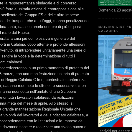
orte la rappresentanza sindacale e di converso
iù forte e unitaria azione di contrapposizione alle
Domenica 23 agost
 e scellerate del Gruppo FS e delle altre imprese
ali dei trasporti che a tutt’oggi, stanno penalizzando
bria tanto, da allontanarla sempre di più e quasi
MAILING LIST F
CALABRIA
l resto del Paese.
rata la crisi più complessiva e generale del
rti in Calabria, dopo attente e profonde riflessioni
enuto, di intraprendere unitariamente una serie di
r sentire la voce e la determinazione di tutti i
orti calabresi.
i concretizzeranno in un primo momento di protesta dei
 23 marzo, con una manifestazione unitaria di protesta
 di Reggio Calabria C.le e, contestuale conferenza
, saranno rese note le ulteriori e successive azioni
ranno ricondotte nell’ambito di uno Sciopero
di tutti i lavoratori calabresi, da realizzarsi
ma metà del mese di aprile. Allo stesso, si
grande manifestazione Regionale Unitaria che
la volontà dei lavoratori e del sindacato calabrese, a
concordemente con le Istituzioni e le Imprese dei
he dovranno sancire e realizzare una svolta nuova e
Iscriviti per esser