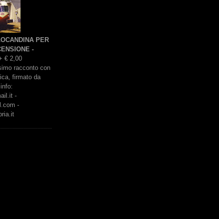
 LOCANDINA PER
ENSIONE -
+ € 2,00
issimo racconto con
rica, firmato da
info:
l.it -
l.com -
ria.it