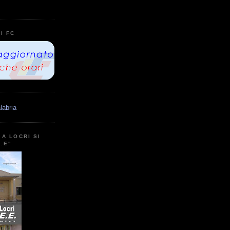
I FC
labria
A LOCRI SI
E.E"