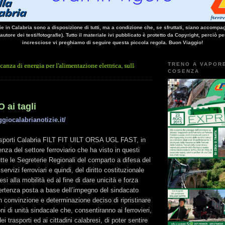
vie in Calabria sono a disposizione di tutti, ma a condizione che, se sfruttati, siano accompag
 autore dei testi/fotografie). Tutto il materiale ivi pubblicato è protetto da Copyright, perciò pe
incresciose vi preghiamo di seguire questa piccola regola. Buon Viaggio!
TRENO A VAPOR
nergia per l'alimentazione elettrica, sulla linea Paola - Cosenza, causa l'arresto imp
COSENZA
 ai tagli
giocalabrianotizie.it/
sporti Calabria FILT FIT UILT ORSA UGL FAST, in
enza del settore ferroviario che ha visto in questi
te le Segreterie Regionali del comparto a difesa del
rvizi ferroviari e quindi, del diritto costituzionale
esi alla mobilità ed al fine di dare unicità e forza
vertenza posta a base dell’impegno del sindacato
n convinzione e determinazione deciso di ripristinare
oni di unità sindacale che, consentiranno ai ferrovieri,
 dei trasporti ed ai cittadini calabresi, di poter sentire