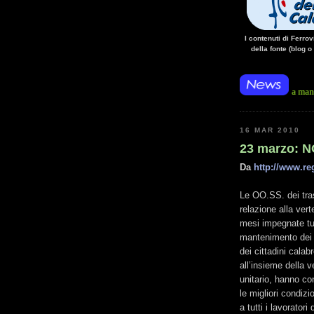
I contenuti di Ferro
della fonte (blog o
• 14/10/14 • La mancanza di e
16 MAR 2010
23 marzo: NO
Da
http://www.reg
Le OO.SS. dei tra
relazione alla vert
mesi impegnate tut
mantenimento dei se
dei cittadini calabr
all’insieme della 
unitario, hanno co
le migliori condizi
a tutti i lavoratori