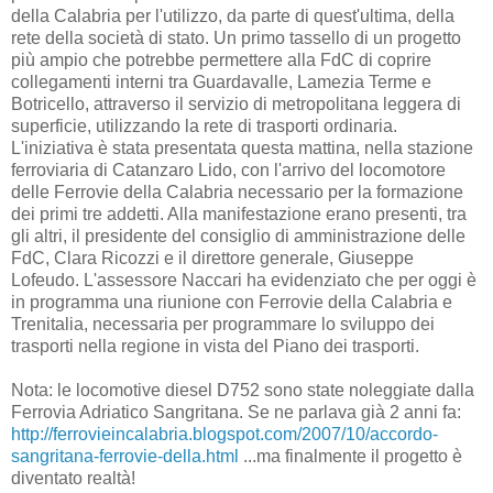
della Calabria per l'utilizzo, da parte di quest'ultima, della
rete della società di stato. Un primo tassello di un progetto
più ampio che potrebbe permettere alla FdC di coprire
collegamenti interni tra Guardavalle, Lamezia Terme e
Botricello, attraverso il servizio di metropolitana leggera di
superficie, utilizzando la rete di trasporti ordinaria.
L'iniziativa è stata presentata questa mattina, nella stazione
ferroviaria di Catanzaro Lido, con l'arrivo del locomotore
delle Ferrovie della Calabria necessario per la formazione
dei primi tre addetti. Alla manifestazione erano presenti, tra
gli altri, il presidente del consiglio di amministrazione delle
FdC, Clara Ricozzi e il direttore generale, Giuseppe
Lofeudo. L'assessore Naccari ha evidenziato che per oggi è
in programma una riunione con Ferrovie della Calabria e
Trenitalia, necessaria per programmare lo sviluppo dei
trasporti nella regione in vista del Piano dei trasporti.
Nota: le locomotive diesel D752 sono state noleggiate dalla
Ferrovia Adriatico Sangritana. Se ne parlava già 2 anni fa:
http://ferrovieincalabria.blogspot.com/2007/10/accordo-
sangritana-ferrovie-della.html
...ma finalmente il progetto è
diventato realtà!