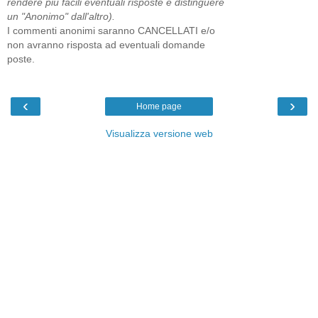
rendere più facili eventuali risposte e distinguere
un "Anonimo" dall'altro).
I commenti anonimi saranno CANCELLATI e/o
non avranno risposta ad eventuali domande
poste.
‹
›
Home page
Visualizza versione web