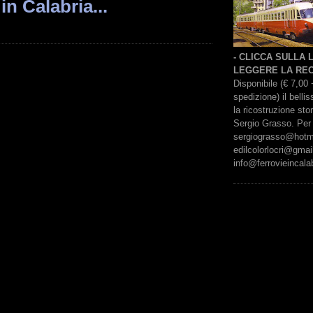
in Calabria...
- CLICCA SULLA
LEGGERE LA REC
Disponibile (€ 7,00 
spedizione) il bell
la ricostruzione sto
Sergio Grasso. Per 
sergiograsso@hotmai
edilcolorlocri@gmai
info@ferrovieincalab