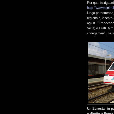
Per quanto riguarda
http://www.trenita
lunga percorrenza,
regionale, è stato 
agli IC "Francesco
Velia) e Crati. A m
collegamenti, ne s
Un Eurostar in p
e diretto a Roma 