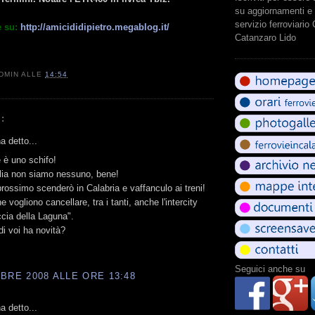
su aggiornamenti e 
servizio ferroviario
 su:
http://amicididipietro.megablog.it/
Catanzaro Lido
DMIN
ALLE
14:54
:
 detto...
 è uno schifo!
alia non siamo nessuno, bene!
prossimo scenderò in Calabria e vaffanculo ai treni!
e vogliono cancellare, tra i tanti, anche l'intercity
cia della Laguna".
i voi ha novità?
Seguici anche su
BRE 2008 ALLE ORE 13:48
 detto...