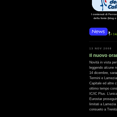
I contenuti di Ferro
della fonte (blog o
• 14/10/14 • La 
13 NOV 2008
Il nuovo orar
Novità in vista per
leggendo alcune ne
14 dicembre, saran
Termini e Lamezia 
Capitale ed altre c
ottimo tempo consi
IC/IC Plus. L'unic
Eurostar proseguir
limitati a Lamezia 
consueto a Trenital