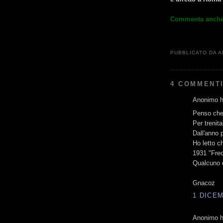
Commenta anche
PUBBLICATO DA
A
4 COMMENTI
Anonimo ha
Penso che
Per trenit
Dall'anno 
Ho letto ch
1931 "Frec
Qualcuno d
Gnacoz
1 DICEM
Anonimo ha