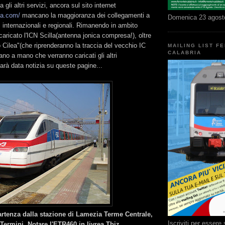
 gli altri servizi, ancora sul sito internet
lia.com/
mancano la maggioranza dei collegamenti a
Domenica 23 agost
 internazionali e regionali. Rimanendo in ambito
caricato l'ICN Scilla(antenna jonica compresa!), oltre
 Cilea"(che riprenderanno la traccia del vecchio IC
MAILING LIST F
CALABRIA
ano a mano che verranno caricati gli altri
arà data notizia su queste pagine...
artenza dalla stazione di Lamezia Terme Centrale,
Iscriviti per esser
Termini. Notare l'ETR460 in livrea Tbiz.