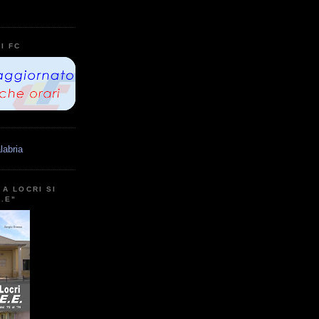
I FC
labria
A LOCRI SI
E.E"