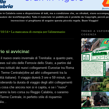
vie in Calabria sono a disposizione di tutti, ma a condizione che, se sfruttati, siano accompag
 autore dei testi/fotografie). Tutto il materiale ivi pubblicato è protetto da Copyright, perciò pe
incresciose vi preghiamo di seguire questa piccola regola. Buon Viaggio!
TRENO A VAPOR
mancanza di energia per l'alimentazione elettrica, sulla linea Paola - Cosenza, causa 
COSENZA
io si avvicina!
 il nuovo orario invernale di Trenitalia: a quanto pare,
ws sul sito delle Ferrovie dello Stato, a partire dal
no istituiti dei nuovi collegamenti Eurostar tra Roma
Terme Centrale(oltre ad altri collegamenti tra la
ittà italiane). Il viaggio durerà 3 ore e 59 minuti, un
derando la durata di viaggio degli altri collegamenti
a cosa che ancora non si è capita, e se i "nuovi"
anno la loro corsa su Reggio Calabria, o saranno
Terme Centrale, in perfetto stile di risparmio
ia...