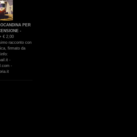
 LOCANDINA PER
ENSIONE -
+ € 2,00
issimo racconto con
rica, firmato da
info:
l.it -
l.com -
ria.it