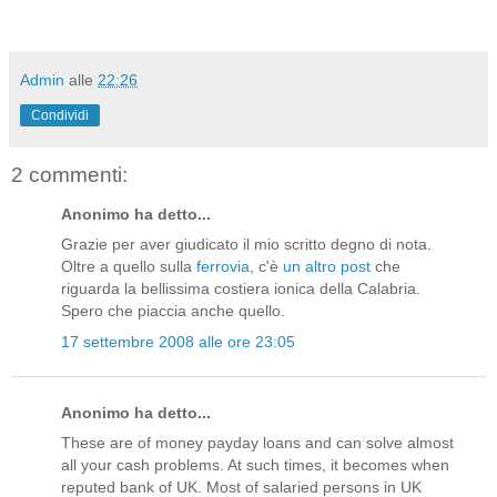
Jonica, in corsa nei pressi di Soverato...
Admin
alle
22:26
Condividi
2 commenti:
Anonimo ha detto...
Grazie per aver giudicato il mio scritto degno di nota.
Oltre a quello sulla
ferrovia
, c'è
un altro post
che
riguarda la bellissima costiera ionica della Calabria.
Spero che piaccia anche quello.
17 settembre 2008 alle ore 23:05
Anonimo ha detto...
These are of money payday loans and can solve almost
all your cash problems. At such times, it becomes when
reputed bank of UK. Most of salaried persons in UK