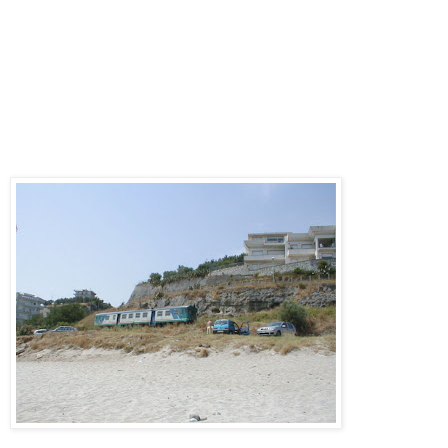
l’Adriatico, sappia che troverà invece la linfa vitale dei
trasporti calabresi, una strada controllata dalla morte, e,
lungh’essa, una ferrovia a singolo binario senza linea
elettrica, le quali entrambe giacciono adiacenti all’unica
lunga spiaggia che è la costa ionica, aspettando i registi dei
grandi appalti pubblici da qualche anno dopo l’Unità d’Italia.
Ma lo dico sottovoce, per non attirare troppo la loro
attenzione…
Una ALn668 serie 1000, presenza costante della ferrovia