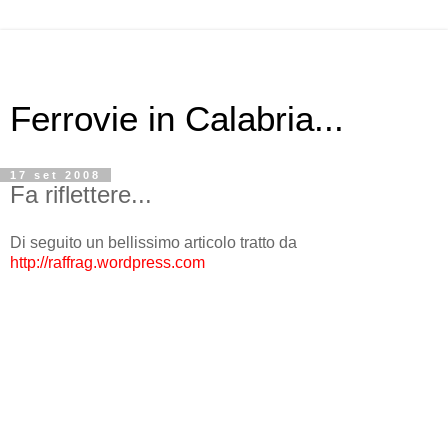
Ferrovie in Calabria...
17 set 2008
Fa riflettere...
Di seguito un bellissimo articolo tratto da
http://raffrag.wordpress.com
...se non fosse per questa massicciata e queste traversine di
legno imbrunite, che ritmicamente su di essa si appoggiano,
avrei stentato a capire che le due travi di ferro prolungate
apparentemente all’infinito non sono un monumento post-
moderno dedicato al matematico Euclide,
davanti al quale
l’incantato Bondi possa dichiarare non capisco, bensì un
reperto di archeologia industriale, una ferrovia a singolo
binario, che si protende da poco oltre Reggio Calabria,