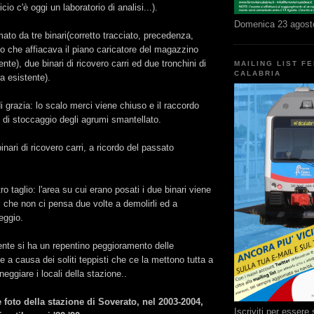
cio c'è oggi un laboratorio di analisi...).
Domenica 23 agost
mato da tre binari(corretto tracciato, precedenza,
rio che affiacava il piano caricatore del magazzino
te), due binari di ricovero carri ed due tronchini di
MAILING LIST F
CALABRIA
a esistente).
i grazia: lo scalo merci viene chiuso e il raccordo
o di stoccaggio degli agrumi smantellato.
nari di ricovero carri, a ricordo del passato
o taglio: l'area su cui erano posati i due binari viene
che non ci pensa due volte a demolirli ed a
eggio.
e si ha un repentino peggioramento delle
e a causa dei soliti teppisti che ce la mettono tutta a
neggiare i locali della stazione..
 foto della stazione di Soverato, nel 2003-2004,
Iscriviti per esser