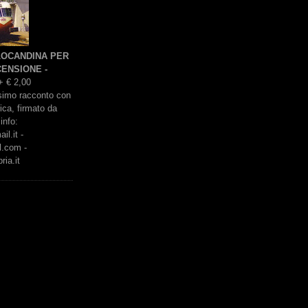
 LOCANDINA PER
ENSIONE -
+ € 2,00
issimo racconto con
rica, firmato da
info:
l.it -
l.com -
ria.it