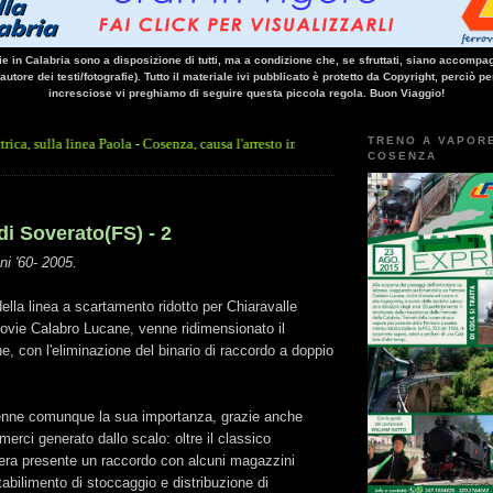
vie in Calabria sono a disposizione di tutti, ma a condizione che, se sfruttati, siano accompag
 autore dei testi/fotografie). Tutto il materiale ivi pubblicato è protetto da Copyright, perciò pe
incresciose vi preghiamo di seguire questa piccola regola. Buon Viaggio!
TRENO A VAPOR
inea Paola - Cosenza, causa l'arresto improvviso di un treno nella galleria Santomarco
COSENZA
di Soverato(FS) - 2
i '60- 2005.
ella linea a scartamento ridotto per Chiaravalle
rovie Calabro Lucane, venne ridimensionato il
ne, con l'eliminazione del binario di raccordo a doppio
enne comunque la sua importanza, grazie anche
o merci generato dallo scalo: oltre il classico
 era presente un raccordo con alcuni magazzini
tabilimento di stoccaggio e distribuzione di