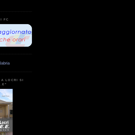
I FC
labria
A LOCRI SI
E.E"