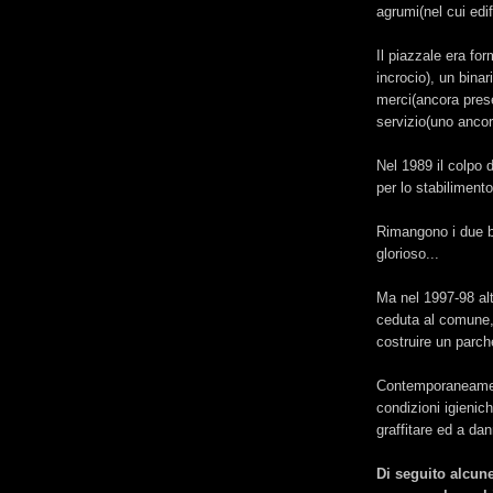
agrumi(nel cui edifi
Il piazzale era for
incrocio), un bina
merci(ancora presen
servizio(uno ancor
Nel 1989 il colpo d
per lo stabiliment
Rimangono i due bi
glorioso...
Ma nel 1997-98 altr
ceduta al comune, 
costruire un parch
Contemporaneament
condizioni igienich
graffitare ed a dan
Di seguito alcune