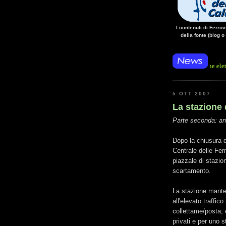
I contenuti di Ferro
della fonte (blog o
• 14/10/14 • La mancanza di energia per l'alimentazione elettrica, sulla l
5 OTT 2007
La stazione 
Parte seconda: ann
Dopo la chiusura d
Centrale delle Fer
piazzale di stazio
scartamento.
La stazione mant
all'elevato traffic
collettame/posta,
privati e per uno s