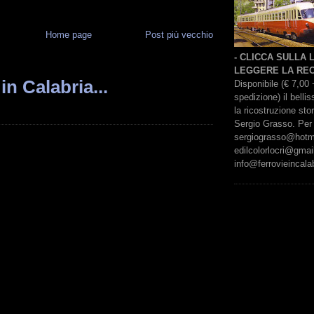
Home page
Post più vecchio
- CLICCA SULLA
LEGGERE LA REC
in Calabria...
Disponibile (€ 7,00 
spedizione) il bell
la ricostruzione sto
Sergio Grasso. Per 
sergiograsso@hotmai
edilcolorlocri@gmai
info@ferrovieincalab