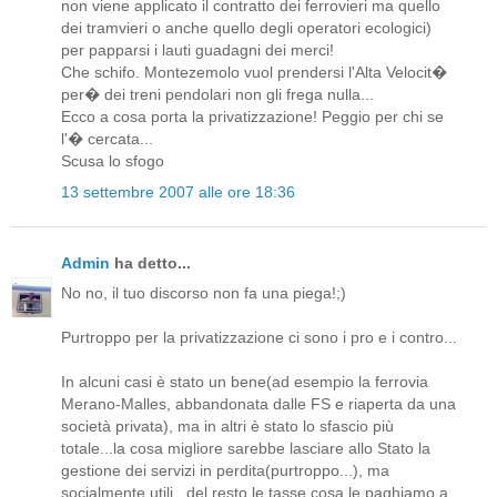
non viene applicato il contratto dei ferrovieri ma quello
dei tramvieri o anche quello degli operatori ecologici)
per papparsi i lauti guadagni dei merci!
Che schifo. Montezemolo vuol prendersi l'Alta Velocit�
per� dei treni pendolari non gli frega nulla...
Ecco a cosa porta la privatizzazione! Peggio per chi se
l'� cercata...
Scusa lo sfogo
13 settembre 2007 alle ore 18:36
Admin
ha detto...
No no, il tuo discorso non fa una piega!;)
Purtroppo per la privatizzazione ci sono i pro e i contro...
In alcuni casi è stato un bene(ad esempio la ferrovia
Merano-Malles, abbandonata dalle FS e riaperta da una
società privata), ma in altri è stato lo sfascio più
totale...la cosa migliore sarebbe lasciare allo Stato la
gestione dei servizi in perdita(purtroppo...), ma
socialmente utili...del resto le tasse cosa le paghiamo a