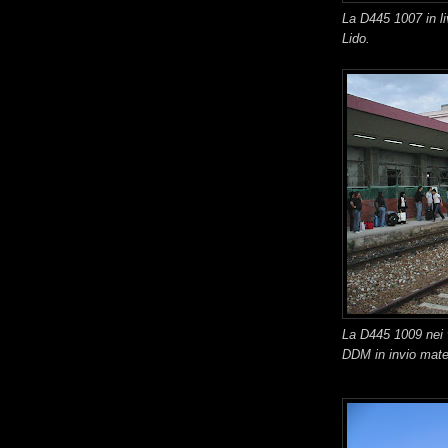
La D445 1007 in l
Lido.
La D445 1009 nei v
DDM in invio mater