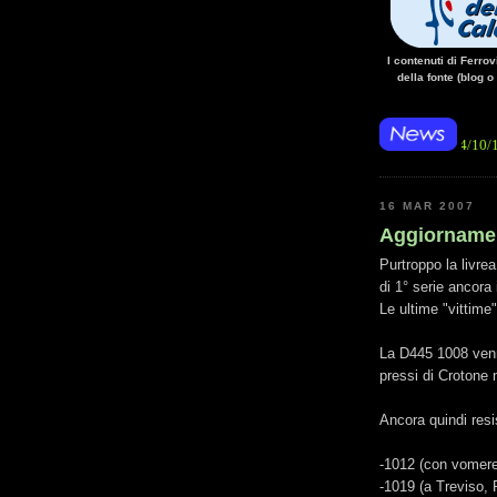
I contenuti di Ferro
della fonte (blog o
• 14/10/14 • La manca
16 MAR 2007
Aggiorname
Purtroppo la livr
di 1° serie ancora 
Le ultime "vittime
La D445 1008 venn
pressi di Crotone n
Ancora quindi resi
-1012 (con vomere
-1019 (a Treviso, 