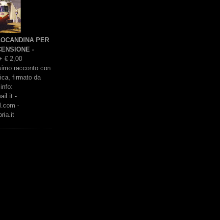
 LOCANDINA PER
ENSIONE -
+ € 2,00
issimo racconto con
rica, firmato da
info:
l.it -
l.com -
ria.it