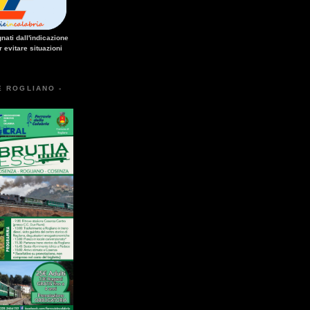
nati dall'indicazione
r evitare situazioni
E ROGLIANO -
esto improvviso di un treno nella galleria Santomarco: si è trattato della simulazione