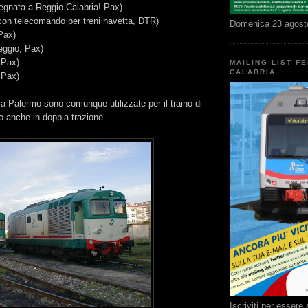
segnata a Reggio Calabria! Pax)
 con telecomando per treni navetta, DTR)
Domenica 23 agost
Pax)
eggio, Pax)
 Pax)
MAILING LIST F
CALABRIA
 Pax)
 Palermo sono comunque utilizzate per il traino di
o anche in doppia trazione.
Iscriviti per esser