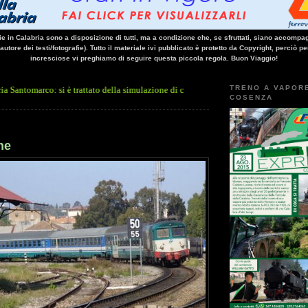
vie in Calabria sono a disposizione di tutti, ma a condizione che, se sfruttati, siano accompag
 autore dei testi/fotografie). Tutto il materiale ivi pubblicato è protetto da Copyright, perciò pe
incresciose vi preghiamo di seguire questa piccola regola. Buon Viaggio!
TRENO A VAPOR
arco: si è trattato della simulazione di criticità, tenutasi stanotte all'interno della
COSENZA
ne