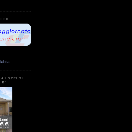
I FC
labria
A LOCRI SI
E.E"