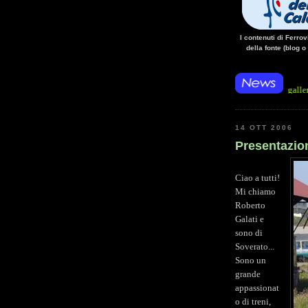
I contenuti di Ferro
della fonte (blog o
la linea Paola - Cosenza, causa l'arresto improvviso di un treno nella galleria Santom
14 OTT 2006
Presentazio
Ciao a tutti!
Mi chiamo
Roberto
Galati e
sono di
Soverato...
Sono un
grande
appassionat
o di treni,