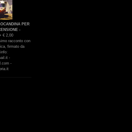
 LOCANDINA PER
ENSIONE -
+ € 2,00
issimo racconto con
rica, firmato da
info:
l.it -
l.com -
ria.it