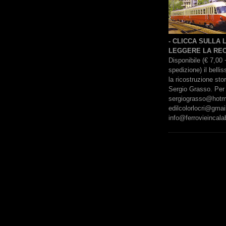
- CLICCA SULLA
LEGGERE LA REC
Disponibile (€ 7,00 
spedizione) il bell
la ricostruzione sto
Sergio Grasso. Per 
sergiograsso@hotmai
edilcolorlocri@gmai
info@ferrovieincalab