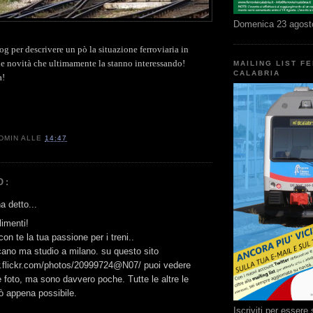
Domenica 23 agost
g per descrivere un pò la situazione ferroviaria in
 le novità che ultimamente la stanno interessando!
MAILING LIST F
CALABRIA
a!
DMIN
ALLE
14:47
O:
 detto...
imenti!
on te la tua passione per i treni..
cano ma studio a milano. su questo sito
w.flickr.com/photos/20999724@N07/ puoi vedere
 foto, ma sono davvero poche. Tutte le altre le
ò appena possibile.
Iscriviti per esser