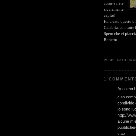
come avrete
sicuramente
capito!
Ho creato questo blo
Calabria, con tutte
Spero che vi piacci
Roberto
PUBBLICATO DA
A
1 COMMENT
Anonimo ha
ciao compl
condivido c
io sono lu
http://ww
alcune mie
pubblicher
ciao