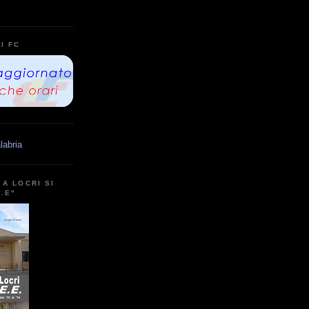
I FC
labria
A LOCRI SI
E.E"