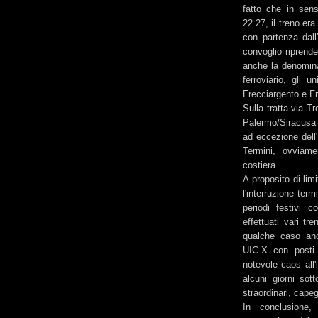
fatto che in sens
22.27, il treno era
con partenza dall
convoglio riprend
anche la denominaz
ferroviario, gli u
Frecciargento e F
Sulla tratta via T
Palermo/Siracusa 
ad eccezione dell
Termini, ovviamen
costiera.
A proposito di lim
l'interruzione te
periodi festivi c
effettuati vari tr
qualche caso anc
UIC-X con posti
notevole caos all
alcuni giorni sot
straordinari, capeg
In conclusione,