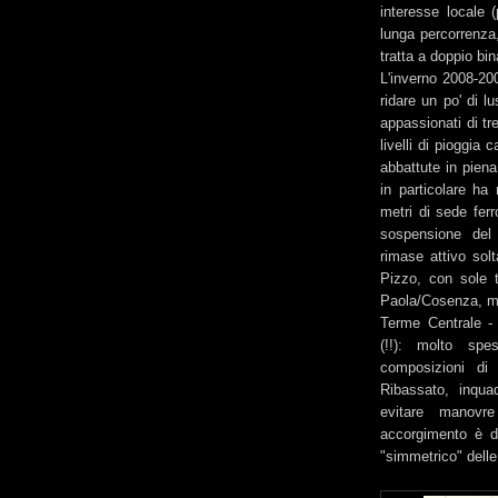
interesse locale 
lunga percorrenza,
tratta a doppio bin
L'inverno 2008-200
ridare un po' di lu
appassionati di tr
livelli di pioggia
abbattute in piena
in particolare ha
metri di sede ferr
sospensione del t
rimase attivo sol
Pizzo, con sole t
Paola/Cosenza, me
Terme Centrale - 
(!!): molto spes
composizioni di
Ribassato, inqua
evitare manovr
accorgimento è div
"simmetrico" dell