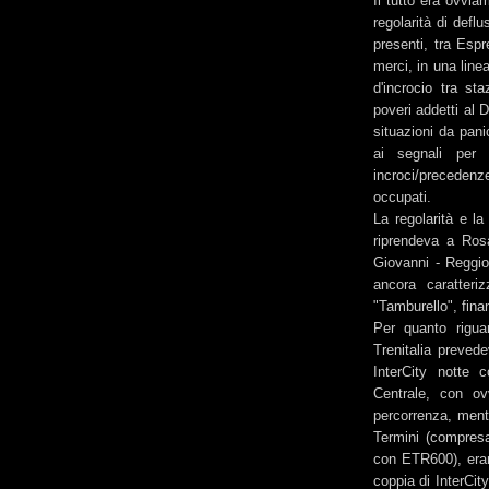
Il tutto era ovvia
regolarità di defl
presenti, tra Espr
merci, in una line
d'incrocio tra st
poveri addetti al 
situazioni da pani
ai segnali per d
incroci/preceden
occupati.
La regolarità e la
riprendeva a Rosa
Giovanni - Reggio
ancora caratteri
"Tamburello", finan
Per quanto rigua
Trenitalia prevede
InterCity notte c
Centrale, con ov
percorrenza, mentr
Termini (compresa
con ETR600), eran
coppia di InterCit