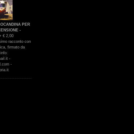
 LOCANDINA PER
ENSIONE -
+ € 2,00
issimo racconto con
rica, firmato da
info:
l.it -
l.com -
ria.it