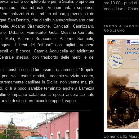
rvizi a carro completo da e per la Sicilia, proprio per
ore 10.00 - punti di
giuntura infrastrutturale. Vennero infatti soppressi
Vaglio Lise e Cose
 terminalizzatori del traffico diffuso, provenienti da
gna San Donato, che distribuivano/prelevavano carri
ireale, Alcamo Diramazione, Canicattì, Cannizzaro,
TRENO A VAPOR
ROGLIANO
rano, Dittaino, Fiumetorto, Gela, Messina Centrale,
el Mela, Palermo Brancaccio, Palermo Sampolo,
Ragusa. I treni del "diffuso" non tagliati, vennero
 scali di Bicocca, Catania Acquicella ed addirittura
ntrale stessa, con trasbordo delle merci e dei
il ripristino della Direttissima calabrese il 18 aprile
per i soliti oscuri motivi, il vecchio servizio a carro,
estremamente capillare in Sicilia, non venne mai più
anzi, di lì a poco sarebbe terminato anche a Lamezia
ltimo impianto calabrese all'epoca ancora abilitato
l'invio di singoli e/o piccoli gruppi di vagoni.
Domenica 02 Marzo 