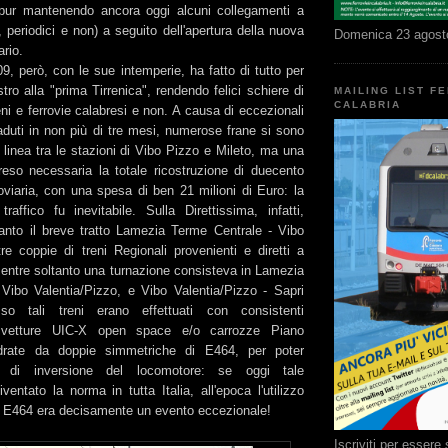
(pur mantenendo ancora oggi alcuni collegamenti a
 periodici e non) a seguito dell'apertura della nuova
Domenica 23 agost
ario.
9, però, con le sue intemperie, ha fatto di tutto per
stro alla "prima Tirrenica", rendendo felici schiere di
MAILING LIST F
CALABRIA
eni e ferrovie calabresi e non. A causa di eccezionali
 caduti in non più di tre mesi, numerose frane si sono
 linea tra le stazioni di Vibo Pizzo e Mileto, ma una
 reso necessaria la totale ricostruzione di duecento
oviaria, con una spesa di ben 21 milioni di Euro: la
raffico fu inevitabile. Sulla Direttissima, infatti,
tanto il breve tratto Lamezia Terme Centrale - Vibo
re coppie di treni Regionali provenienti e diretti a
ntre soltanto una turnazione consisteva in Lamezia
Vibo Valentia/Pizzo, e Vibo Valentia/Pizzo - Sapri
so tali treni erano effettuati con consistenti
 vetture UIC-X open space e/o carrozze Piano
drate da doppie simmetriche di E464, per poter
e di inversione del locomotore: se oggi tale
entato la norma in tutta Italia, all'epoca l'utilizzo
e E464 era decisamente un evento eccezionale!
Iscriviti per esser