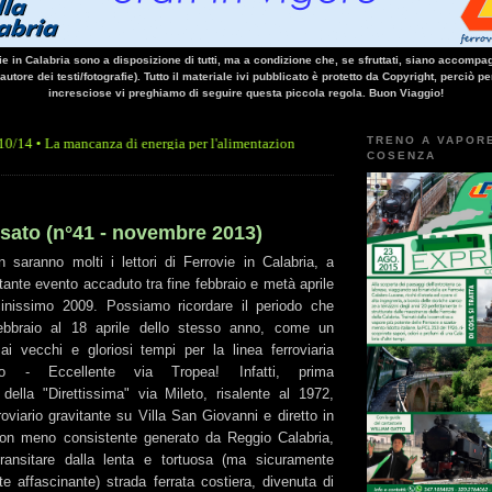
vie in Calabria sono a disposizione di tutti, ma a condizione che, se sfruttati, siano accompag
 autore dei testi/fotografie). Tutto il materiale ivi pubblicato è protetto da Copyright, perciò pe
incresciose vi preghiamo di seguire questa piccola regola. Buon Viaggio!
TRENO A VAPOR
ncanza di energia per l'alimentazione elettrica, sulla linea Paola - Cosenza, causa l'
COSENZA
ssato (n°41 - novembre 2013)
 saranno molti i lettori di Ferrovie in Calabria, a
tante evento accaduto tra fine febbraio e metà aprile
cinissimo 2009. Possiamo ricordare il periodo che
bbraio al 18 aprile dello stesso anno, come un
no ai vecchi e gloriosi tempi per la linea ferroviaria
rno - Eccellente via Tropea! Infatti, prima
 della "Direttissima" via Mileto, risalente al 1972,
erroviario gravitante su Villa San Giovanni e diretto in
 non meno consistente generato da Reggio Calabria,
transitare dalla lenta e tortuosa (ma sicuramente
e affascinante) strada ferrata costiera, divenuta di