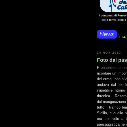
I contenuti di Ferro
della fonte (blog o
• 14/10/14 • La ma
14 NOV 2013
Foto dal pa
Probabilmente non
ricordare un impor
dell'ormai non vi
andava dal 25 fe
irripetibile ritor
tirrenica Rosa
dell'inaugurazione
tutto il traffico f
Sicilia, e quello
era costretto a 
paesaggisticament