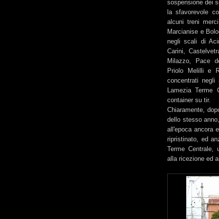
sospensione dei se
la sfavorevole con
alcuni treni merci
Marcianise e Bolo
negli scali di Ac
Carini, Castelvet
Milazzo, Pace d
Priolo Melilli e 
concentrati negli
Lamezia Terme Ce
container su tir.
Chiaramente, dopo 
dello stesso anno, 
all'epoca ancora 
ripristinato, ed 
Terme Centrale, u
alla ricezione ed al