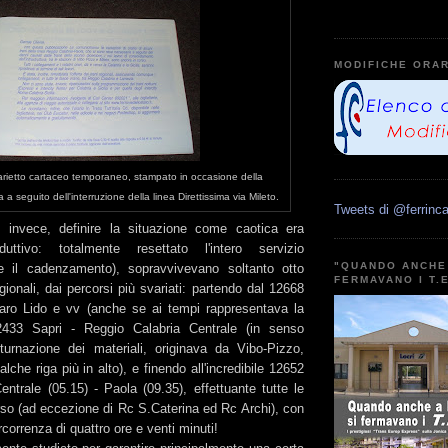
MODIFICHE ORAR
orarietto cartaceo temporaneo, stampato in occasione della
a a seguito dell'interruzione della linea Direttissima via Mileto.
Tweets di @ferrinca
, invece, definire la situazione come caotica era
duttivo: totalmente resettato l'intero servizio
"QUANDO ANCHE 
e il cadenzamento), sopravvivevano soltanto otto
FERMAVANO I T.
gionali, dai percorsi più svariati: partendo dal 12668
aro Lido e vv (anche se ai tempi rappresentava la
l 2433 Sapri - Reggio Calabria Centrale (in senso
turnazione dei materiali, originava da Vibo-Pizzo,
lche riga più in alto), e finendo all'incredibile 12652
ntrale (05.15) - Paola (09.35), effettuante tutte le
rso (ad eccezione di Rc S.Caterina ed Rc Archi), con
orrenza di quattro ore e venti minuti!