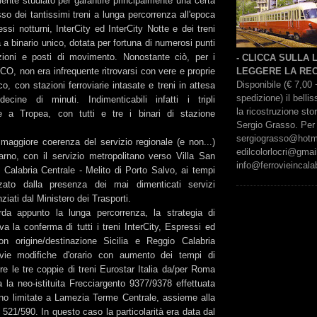
mente studiato per garantire principalmente una certa
usso dei tantissimi treni a lunga percorrenza all'epoca
essi notturni, InterCity ed InterCity Notte e dei treni
a a binario unico, dotata per fortuna di numerosi punti
azioni e posti di movimento. Nonostante ciò, per i
- CLICCA SULLA
DCO, non era infrequente ritrovarsi con vere e proprie
LEGGERE LA REC
Disponibile (€ 7,00 
co, con stazioni ferroviarie intasate e treni in attesa
spedizione) il bell
ecine di minuti. Indimenticabili infatti i tripli
la ricostruzione sto
ze a Tropea, con tutti e tre i binari di stazione
Sergio Grasso. Per 
sergiograsso@hotmai
 maggiore coerenza del servizio regionale (e non...)
edilcolorlocri@gmai
rno, con il servizio metropolitano verso Villa San
info@ferrovieincalab
 Calabria Centrale - Melito di Porto Salvo, ai tempi
zzato dalla presenza dei mai dimenticati servizi
ziati dal Ministero dei Trasporti.
rda appunto la lunga percorrenza, la strategia di
va la conferma di tutti i treni InterCity, Espressi ed
on origine/destinazione Sicilia e Reggio Calabria
vie modifiche d'orario con aumento dei tempi di
e le tre coppie di treni Eurostar Italia da/per Roma
 la neo-istituita Frecciargento 9377/9378 effettuata
o limitate a Lamezia Terme Centrale, assieme alla
y 521/590. In questo caso la particolarità era data dal