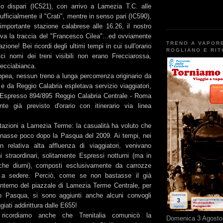
o dispari (IC521), con arrivo a Lamezia T.C. alle
 ufficialmente il "Crati", mentre in senso pari (IC590),
'importante stazione calabrese alle 16.26, il nostro
eva la traccia del "Francesco Cilea"...ed ovviamente
TRENO A VAPOR
ione! Bei ricordi degli ultimi tempi in cui sull'orario
ROGLIANO E RI
nici nomi dei treni visibili non erano Frecciarossa,
recciabianca.
ropea, nessun treno a lunga percorrenza originario da
e da Reggio Calabria espletava servizio viaggiatori,
'Espresso 894/895 Reggio Calabria Centrale - Roma
te già previsto d'orario con itinerario via linea
itazioni a Lamezia Terme: la casualità ha voluto che
rminasse poco dopo la Pasqua del 2009. Ai tempi, nei
on relativa alta affluenza di viaggiatori, venivano
eni straordinari, solitamente Espressi notturni (ma in
he diurni), composti esclusivamente da carrozze
 a sedere. Perciò, come se non bastasse il già
'interno del piazzale di Lamezia Terme Centrale, per
to Pasqua, si sono aggiunti anche alcuni convogli
giati addirittura dalle E655!
 ricordiamo anche che Trenitalia comunicò la
Domenica 3 Agosto 