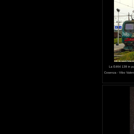
La E464 138 in pa
Cosenza - Vibo Valent