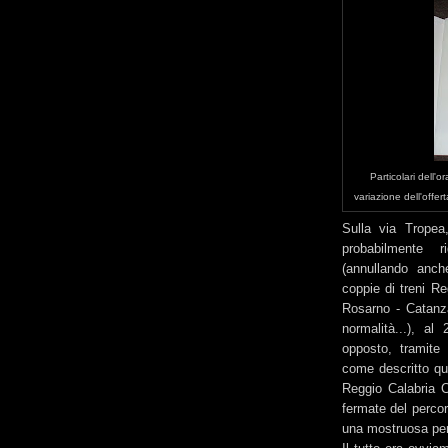
Particolari dell'
variazione dell'offert
Sulla via Tropea
probabilmente ri
(annullando anch
coppie di treni Re
Rosarno - Catanz
normalità...), a
opposto, tramite 
come descritto qua
Reggio Calabria Ce
fermate del perco
una mostruosa perc