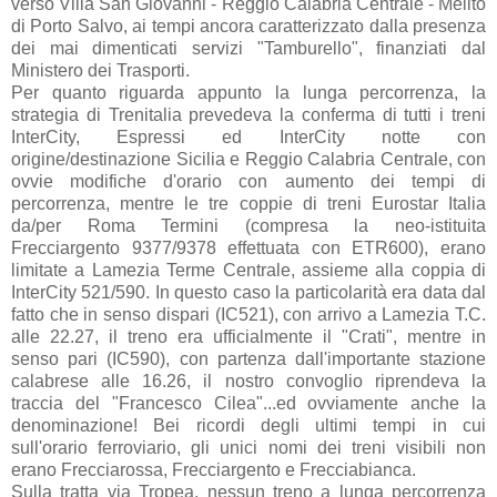
verso Villa San Giovanni - Reggio Calabria Centrale - Melito
di Porto Salvo, ai tempi ancora caratterizzato dalla presenza
dei mai dimenticati servizi "Tamburello", finanziati dal
Ministero dei Trasporti.
Per quanto riguarda appunto la lunga percorrenza, la
strategia di Trenitalia prevedeva la conferma di tutti i treni
InterCity, Espressi ed InterCity notte con
origine/destinazione Sicilia e Reggio Calabria Centrale, con
ovvie modifiche d'orario con aumento dei tempi di
percorrenza, mentre le tre coppie di treni Eurostar Italia
da/per Roma Termini (compresa la neo-istituita
Frecciargento 9377/9378 effettuata con ETR600), erano
limitate a Lamezia Terme Centrale, assieme alla coppia di
InterCity 521/590. In questo caso la particolarità era data dal
fatto che in senso dispari (IC521), con arrivo a Lamezia T.C.
alle 22.27, il treno era ufficialmente il "Crati", mentre in
senso pari (IC590), con partenza dall'importante stazione
calabrese alle 16.26, il nostro convoglio riprendeva la
traccia del "Francesco Cilea"...ed ovviamente anche la
denominazione! Bei ricordi degli ultimi tempi in cui
sull'orario ferroviario, gli unici nomi dei treni visibili non
erano Frecciarossa, Frecciargento e Frecciabianca.
Sulla tratta via Tropea, nessun treno a lunga percorrenza