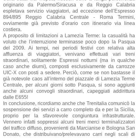
originario da Palermo/Siracusa e da Reggio Calabria
espletava servizio viaggiatori, ad eccezione dell'Espresso
894/895 Reggio Calabria Centrale - Roma Termini,
ovviamente già previsto d'orario con itinerario via linea
costiera.
A proposito di limitazioni a Lamezia Terme: la casualità ha
voluto che l'interruzione terminasse poco dopo la Pasqua
del 2009. Ai tempi, nei periodi festivi con relativa alta
affluenza di viaggiatori, venivano effettuati vari treni
straordinari, solitamente Espressi notturni (ma in qualche
caso anche diurni), composti esclusivamente da carrozze
UIC-X con posti a sedere. Perciò, come se non bastasse il
già notevole caos all'interno del piazzale di Lamezia Terme
Centrale, per alcuni giorni sotto Pasqua, si sono aggiunti
anche alcuni convogli straordinari, capeggiati addirittura
dalle E655!
In conclusione, ricordiamo anche che Trenitalia comunicò la
sospensione dei servizi a carro completo da e per la Sicilia,
proprio per la sfavorevole congiuntura infrastrutturale.
Vennero infatti soppressi alcuni treni merci terminalizzatori
del traffico diffuso, provenienti da Marcianise e Bologna San
Donato, che distribuivano/prelevavano carri negli scali di