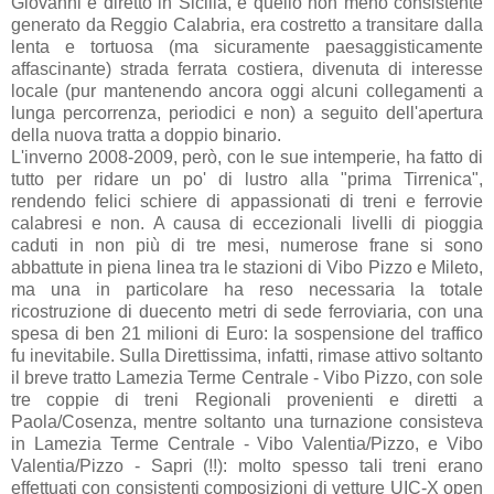
Giovanni e diretto in Sicilia, e quello non meno consistente
generato da Reggio Calabria, era costretto a transitare dalla
lenta e tortuosa (ma sicuramente paesaggisticamente
affascinante) strada ferrata costiera, divenuta di interesse
locale (pur mantenendo ancora oggi alcuni collegamenti a
lunga percorrenza, periodici e non) a seguito dell'apertura
della nuova tratta a doppio binario.
L'inverno 2008-2009, però, con le sue intemperie, ha fatto di
tutto per ridare un po' di lustro alla "prima Tirrenica",
rendendo felici schiere di appassionati di treni e ferrovie
calabresi e non. A causa di eccezionali livelli di pioggia
caduti in non più di tre mesi, numerose frane si sono
abbattute in piena linea tra le stazioni di Vibo Pizzo e Mileto,
ma una in particolare ha reso necessaria la totale
ricostruzione di duecento metri di sede ferroviaria, con una
spesa di ben 21 milioni di Euro: la sospensione del traffico
fu inevitabile. Sulla Direttissima, infatti, rimase attivo soltanto
il breve tratto Lamezia Terme Centrale - Vibo Pizzo, con sole
tre coppie di treni Regionali provenienti e diretti a
Paola/Cosenza, mentre soltanto una turnazione consisteva
in Lamezia Terme Centrale - Vibo Valentia/Pizzo, e Vibo
Valentia/Pizzo - Sapri (!!): molto spesso tali treni erano
effettuati con consistenti composizioni di vetture UIC-X open