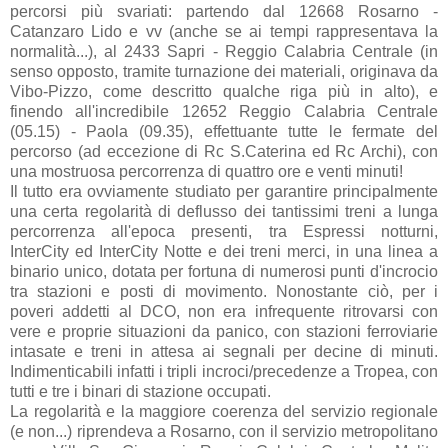
percorsi più svariati: partendo dal 12668 Rosarno -
Catanzaro Lido e vv (anche se ai tempi rappresentava la
normalità...), al 2433 Sapri - Reggio Calabria Centrale (in
senso opposto, tramite turnazione dei materiali, originava da
Vibo-Pizzo, come descritto qualche riga più in alto), e
finendo all'incredibile 12652 Reggio Calabria Centrale
(05.15) - Paola (09.35), effettuante tutte le fermate del
percorso (ad eccezione di Rc S.Caterina ed Rc Archi), con
una mostruosa percorrenza di quattro ore e venti minuti!
Il tutto era ovviamente studiato per garantire principalmente
una certa regolarità di deflusso dei tantissimi treni a lunga
percorrenza all'epoca presenti, tra Espressi notturni,
InterCity ed InterCity Notte e dei treni merci, in una linea a
binario unico, dotata per fortuna di numerosi punti d'incrocio
tra stazioni e posti di movimento. Nonostante ciò, per i
poveri addetti al DCO, non era infrequente ritrovarsi con
vere e proprie situazioni da panico, con stazioni ferroviarie
intasate e treni in attesa ai segnali per decine di minuti.
Indimenticabili infatti i tripli incroci/precedenze a Tropea, con
tutti e tre i binari di stazione occupati.
La regolarità e la maggiore coerenza del servizio regionale
(e non...) riprendeva a Rosarno, con il servizio metropolitano