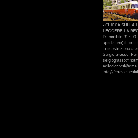
- CLICCA SULLA
LEGGERE LA REC
Disponibile (€ 7,00 
spedizione) il bell
la ricostruzione sto
Sergio Grasso. Per 
sergiograsso@hotmai
edilcolorlocri@gmai
info@ferrovieincalab