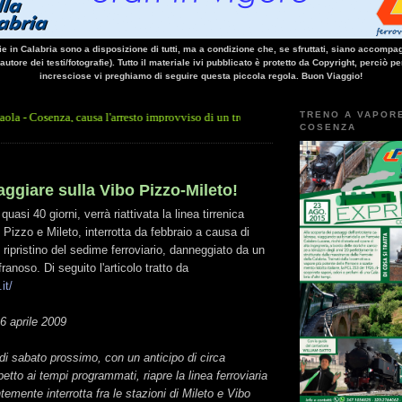
vie in Calabria sono a disposizione di tutti, ma a condizione che, se sfruttati, siano accompag
 autore dei testi/fotografie). Tutto il materiale ivi pubblicato è protetto da Copyright, perciò pe
incresciose vi preghiamo di seguire questa piccola regola. Buon Viaggio!
TRENO A VAPOR
a, causa l'arresto improvviso di un treno nella galleria Santomarco: si è trattato del
COSENZA
iaggiare sulla Vibo Pizzo-Mileto!
quasi 40 giorni, verrà riattivata la linea tirrenica
Pizzo e Mileto, interrotta da febbraio a causa di
i ripristino del sedime ferroviario, danneggiato da un
anoso. Di seguito l'articolo tratto da
it/
6 aprile 2009
i sabato prossimo, con un anticipo di circa
petto ai tempi programmati, riapre la linea ferroviaria
temente interrotta fra le stazioni di Mileto e Vibo