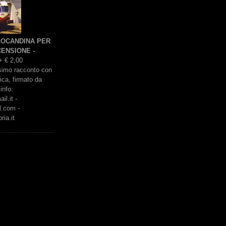
 LOCANDINA PER
ENSIONE -
+ € 2,00
issimo racconto con
rica, firmato da
info:
l.it -
l.com -
ria.it