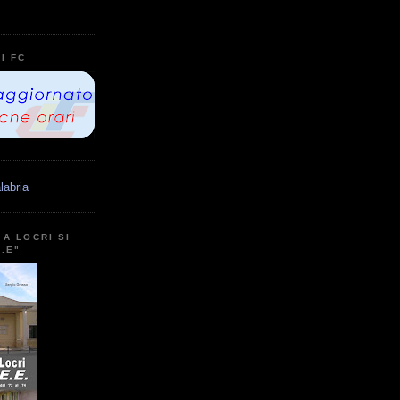
I FC
labria
A LOCRI SI
E.E"