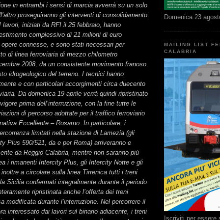
ione in entrambi i sensi di marcia avverrà su un solo
l’altro proseguiranno gli interventi di consolidamento
Domenica 23 agost
 I lavori, iniziati da RFI il 25 febbraio, hanno
estimento complessivo di 21 milioni di euro
 opere connesse, e sono stati necessari per
MAILING LIST F
CALABRIA
to di linea ferroviaria di mezzo chilometro
dicembre 2008, da un consistente movimento franoso
to idrogeologico del terreno. I tecnici hanno
almente e con particolari accorgimenti circa duecento
oviaria. Da domenica 19 aprile verrà quindi ripristinato
n vigore prima dell’interruzione, con la fine tutte le
iazioni di percorso adottate per il traffico ferroviario
rnativa Eccellente – Rosarno. In particolare, i
ercorrenza limitati nella stazione di Lamezia (gli
city Plus 590/521, da e per Roma) arriveranno e
ente da Reggio Calabria, mentre non saranno più
a i rimanenti Intercity Plus, gli Intercity Notte e gli
oltre a circolare sulla linea Tirrenica tutti i treni
la Sicilia confermati integralmente durante il periodo
Interamente ripristinata anche l’offerta dei treni
a modificata durante l’interruzione. Nel percorrere il
ora interessato dai lavori sul binario adiacente, i treni
Iscriviti per esser