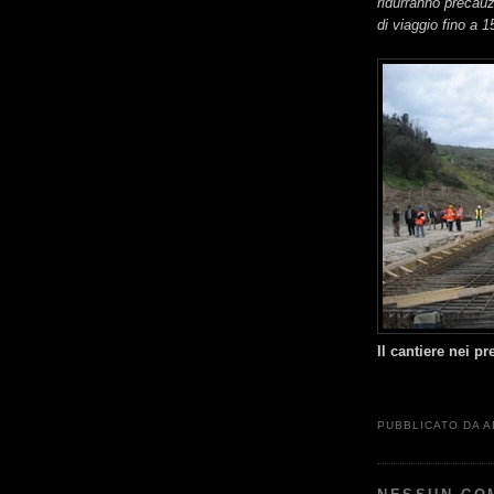
ridurranno precauz
di viaggio fino a 1
Il cantiere nei p
PUBBLICATO DA
A