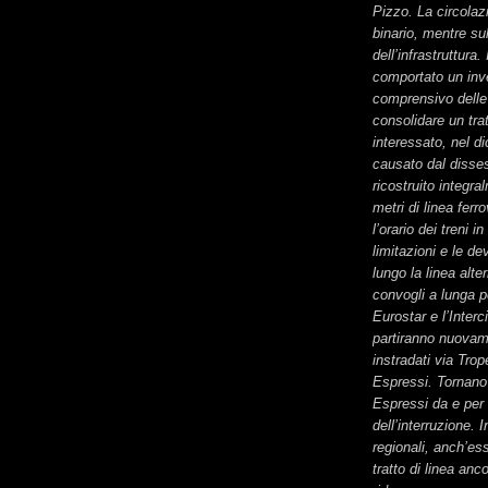
Pizzo. La circolaz
binario, mentre sul
dell’infrastruttura.
comportato un inv
comprensivo delle
consolidare un trat
interessato, nel 
causato dal disses
ricostruito integr
metri di linea ferr
l’orario dei treni i
limitazioni e le dev
lungo la linea alte
convogli a lunga p
Eurostar e l’Inter
partiranno nuovam
instradati via Trope
Espressi. Tornano in
Espressi da e per 
dell’interruzione. 
regionali, anch’ess
tratto di linea anc