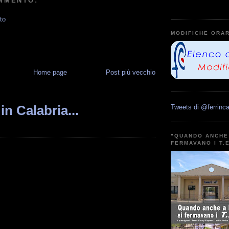
MMENTO:
to
MODIFICHE ORAR
Home page
Post più vecchio
in Calabria...
Tweets di @ferrinca
"QUANDO ANCHE 
FERMAVANO I T.