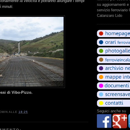
ionalmente la velocità e potranno allungare i tempi
su aggiornamenti e 
5 minuti.
servizio ferroviario
Catanzaro Lido
ressi di Vibo-Pizzo.
Seguici anche su
DMIN
ALLE
18:25