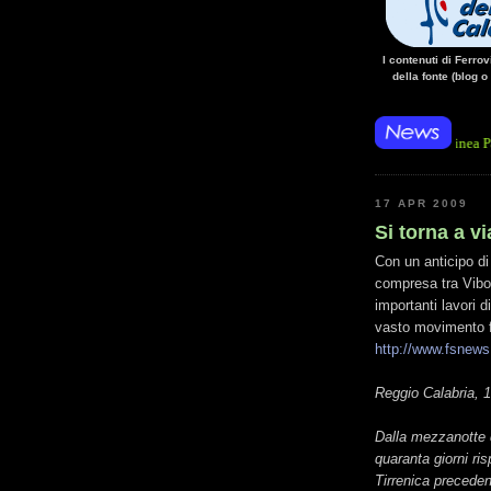
I contenuti di Ferro
della fonte (blog o
/14 • La mancanza di energia per l'alimentazione elettrica, sulla linea Paola - Cosenz
17 APR 2009
Si torna a v
Con un anticipo di 
compresa tra Vibo 
importanti lavori d
vasto movimento fr
http://www.fsnews.
Reggio Calabria, 1
Dalla mezzanotte d
quaranta giorni ris
Tirrenica preceden