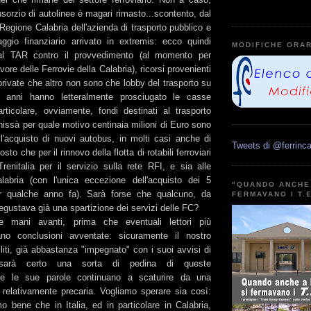
sorzio di autolinee è magari rimasto...scontento, dal
 Regione Calabria dell'azienda di trasporto pubblico e
aggio finanziario arrivato in extremis: ecco quindi
MODIFICHE ORAR
 al TAR contro il provvedimento (al momento per
vore delle Ferrovie della Calabria), ricorsi provenienti
private che altro non sono che lobby del trasporto su
anni hanno letteralmente prosciugato le casse
articolare, ovviamente, fondi destinati al trasporto
hissà per quale motivo centinaia milioni di Euro sono
r l'acquisto di nuovi autobus, in molti casi anche di
Tweets di @ferrinca
tosto che per il rinnovo della flotta di rotabili ferroviari
renitalia per il servizio sulla rete RFI, e sia alle
labria (con l'unica eccezione dell'acquisto dei 5
"QUANDO ANCHE 
r qualche anno fa). Sarà forse che qualcuno, da
FERMAVANO I T.
pregustava già una spartizione dei servizi delle FC?
e mani avanti, prima che eventuali lettori più
gano conclusioni avventate: sicuramente il nostro
iti, già abbastanza "impegnato" con i suoi avvisi di
 sarà certo una sorta di pedina di queste
nte le sue parole continuano a scaturire da una
 relativamente precaria. Vogliamo sperare sia così:
o bene che in Italia, ed in particolare in Calabria,