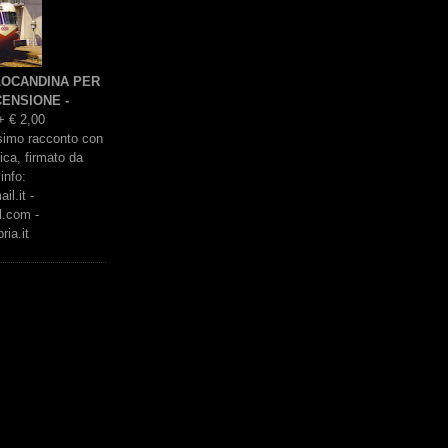
 LOCANDINA PER
ENSIONE -
+ € 2,00
issimo racconto con
rica, firmato da
info:
l.it -
l.com -
ria.it