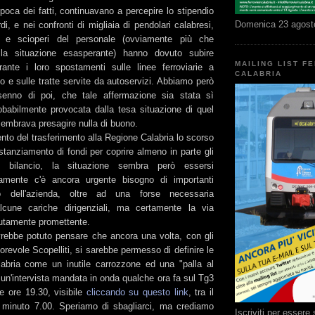
'epoca dei fatti, continuavano a percepire lo stipendio
Domenica 23 agost
di, e nei confronti di migliaia di pendolari calabresi,
e e scioperi del personale (ovviamente più che
ta la situazione esasperante) hanno dovuto subire
MAILING LIST F
ante i loro spostamenti sulle linee ferroviarie a
CALABRIA
o e sulle tratte servite da autoservizi. Abbiamo però
senno di poi, che tale affermazione sia stata sì
babilmente provocata dalla tesa situazione di quel
sembrava presagire nulla di buono.
to del trasferimento alla Regione Calabria lo scorso
tanziamento di fondi per coprire almeno in parte gli
 bilancio, la situazione sembra però essersi
rtamente c'è ancora urgente bisogno di importanti
rno dell'azienda, oltre ad una forse necessaria
alcune cariche dirigenziali, ma certamente la via
lutamente promettente.
vrebbe potuto pensare che ancora una volta, con gli
norevole Scopelliti, si sarebbe permesso di definire le
labria come un inutile carrozzone ed una "palla al
di un'intervista mandata in onda qualche ora fa sul Tg3
le ore 19.30, visibile
cliccando su questo link
, tra il
 minuto 7.00. Speriamo di sbagliarci, ma crediamo
Iscriviti per esser