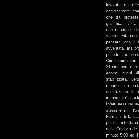
lavoratori che all
con snervanti ritar
che tra protest
giustificati vis
enormi disagi dur
scartamento ridott
pensato, con il 
avventata, ma pro
periodo, che non 
Con il completamen
31 dicembre e lo s
enormi buchi di
stabilizzata. Ce
riforme all'inte
sostituzione di 
intrapresa è asso
Infatti nessuno a
stessi termini, l'o
Ferrovie della Ca
piede": si tratta 
della Calabria del
minuto 5.00 ed il