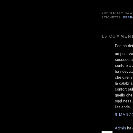
PUBBLICATO DA
A
ETICHETTE:
FERR
15 COMMENT
Fdc ha det
un post ve
succederà 
sentenza de
ha ricevuto
che dire, i
la calabria
confort su
quello che
oggi nessun
l'azienda
9 MARZO
Admin
ha d