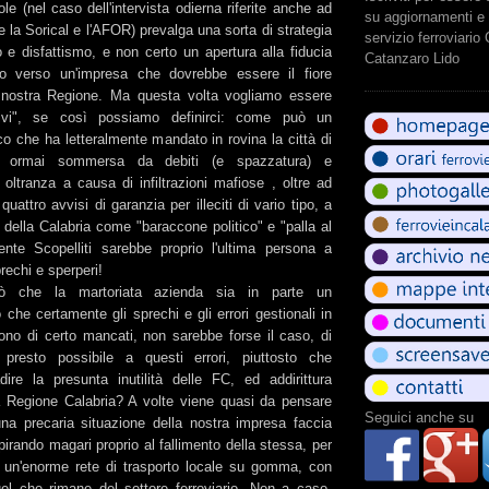
le (nel caso dell'intervista odierna riferite anche ad
su aggiornamenti e 
 la Sorical e l'AFOR) prevalga una sorta di strategia
servizio ferroviario
 e disfattismo, e non certo un apertura alla fiducia
Catanzaro Lido
nto verso un'impresa che dovrebbe essere il fiore
la nostra Regione. Ma questa volta vogliamo essere
tivi", se così possiamo definirci: come può un
co che ha letteralmente mandato in rovina la città di
a, ormai sommersa da debiti (e spazzatura) e
oltranza a causa di infiltrazioni mafiose , oltre ad
uattro avvisi di garanzia per illeciti di vario tipo, a
e della Calabria come "baraccone politico" e "palla al
ente Scopelliti sarebbe proprio l'ultima persona a
rechi e sperperi!
ò che la martoriata azienda sia in parte un
 che certamente gli sprechi e gli errori gestionali in
ono di certo mancati, non sarebbe forse il caso, di
 presto possibile a questi errori, piuttosto che
dire la presunta inutilità delle FC, ed addirittura
a Regione Calabria? A volte viene quasi da pensare
Seguici anche su
a precaria situazione della nostra impresa faccia
rando magari proprio al fallimento della stessa, per
ro un'enorme rete di trasporto locale su gomma, con
l che rimane del settore ferroviario. Non a caso,