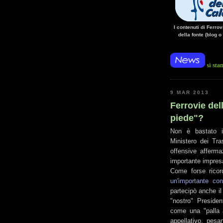
I contenuti di Ferro
della fonte (blog o
ria Santomarco: si è trattato della simulazione di criticità, tenutasi stanotte all'in
9 MAR 2013
Ferrovie del
piede"?
Non è bastato il
Ministero dei Tra
offensive affermaz
importante impresa
Come forse ricord
un'importante con
partecipò anche il 
"nostro" Presiden
come una "palla a
appellativo, pesa