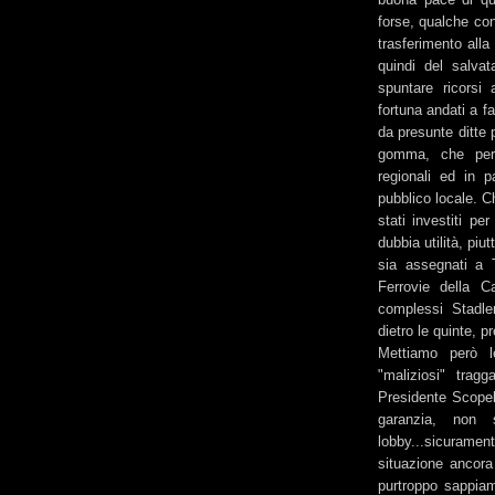
forse, qualche con
trasferimento alla
quindi del salvat
spuntare ricorsi
fortuna andati a fa
da presunte ditte 
gomma, che per 
regionali ed in p
pubblico locale. C
stati investiti pe
dubbia utilità, piut
sia assegnati a T
Ferrovie della Ca
complessi Stadle
dietro le quinte, 
Mettiamo però l
"maliziosi" trag
Presidente Scopell
garanzia, non
lobby...sicurame
situazione ancora
purtroppo sappiam