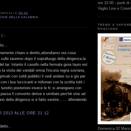
ore 10.00 - punti di
Vaglio Lise e Cose
DMIN
ALLE
00:42
OVIE DELLA CALABRIA
TRENO A VAPOR
ROGLIANO
I:
to...
ramente chiaro e diretto,attendiamo ora cosa
sulle taurensi dopo il sopralluogo della dirigenza,la
l tar. Intanto il casello nella fermata gioia tauro est
 la visita dei vandali ormai l'incuria regna sovrana,
 privati con soldi pubblici li vedi andare su e giù per
 con i bus luccicanti e milionari con la scritta tutti i
l lunotto posteriore invece le fc si arrangiano con
 passa il convento derise e umiliate perchè sino ad
o della dirigenza si è fatto sentire....... difendendo
 2013 ALLE ORE 21:12
etto...
Domenica 02 Marzo 