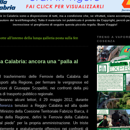
vie in Calabria sono a disposizione di tutti, ma a condizione che, se sfruttati, siano accompag
 autore dei testi/fotografie). Tutto il materiale ivi pubblicato è protetto da Copyright, perciò pe
incresciose vi preghiamo di seguire questa piccola regola. Buon Viaggio!
TRENO A VAPOR
terno della lunga galleria posta sulla ferrovia Paola - Cosenza.
Qui la news di ANSA 
COSENZA
la Calabria: ancora una "palla al
 trasferimento delle Ferrovie della Calabria dal
sporti alla Regione, per fermare le vergognose ed
ioni di Giuseppe Scopelliti, nei confronti della più
 di trasporto pubblico regionale.
eranno alcuni lettori, il 29 maggio 2012, durante
ferenza
tenutasi a Reggio Calabria ed alla quale
Ministro della Coesione Territoriale Fabrizio Barca, il
te della Regione, definì le Ferrovie della Calabria
l piede" per la propria amministrazione. Un triste
ntemente e gratuitamente offensivo nei confronti di