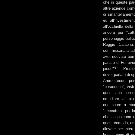
che in queste paro
altre aziende come
di smantellamento
ed all'investime
all'occhiello del
ancora più "cat
personaggio politi
Reggio Calabri
commissariata ad 
aver ricevuto ben q
parlare di Ferrovi
piede"? Il Presid
dover parlare di sp
Ammettendo per
"baraccone", visto
questi anni non s
rimediare al più
continuare a riba
"seccatura" per l
che a qualcuno un
quasi comodo, aspi
rilevare per inte
buona pace di que