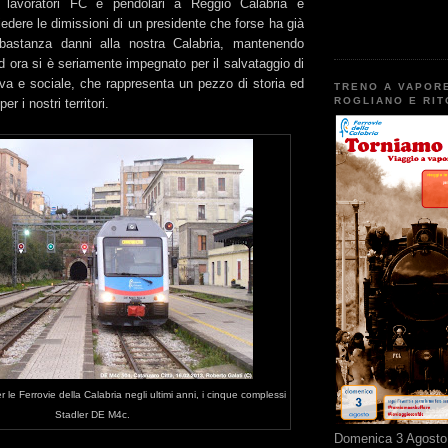
i lavoratori FC e pendolari a Reggio Calabria e
edere le dimissioni di un presidente che forse ha già
bastanza danni alla nostra Calabria, mantenendo
ad ora si è seriamente impegnato per il salvataggio di
iva e sociale, che rappresenta un pezzo di storia ed
TRENO A VAPOR
ROGLIANO E RI
r i nostri territori.
 le Ferrovie della Calabria negli ultimi anni, i cinque complessi
Stadler DE M4c.
Domenica 3 Agosto 