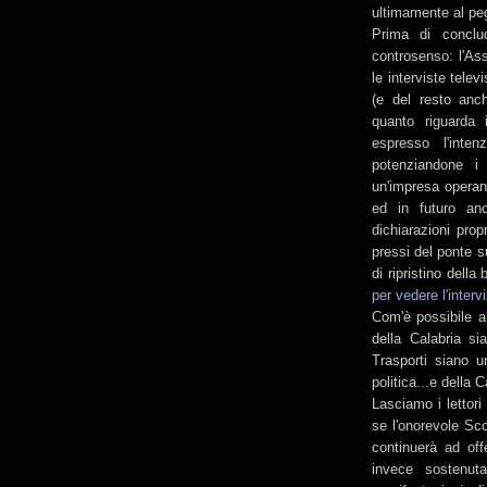
ultimamente al peg
Prima di conclud
controsenso: l'Ass
le interviste telev
(e del resto anch
quanto riguarda 
espresso l'inten
potenziandone i s
un'impresa operant
ed in futuro anch
dichiarazioni prop
pressi del ponte s
di ripristino della
per vedere l'interv
Com'è possibile al
della Calabria si
Trasporti siano u
politica...e della C
Lasciamo i lettori
se l'onorevole Sco
continuerà ad of
invece sostenut