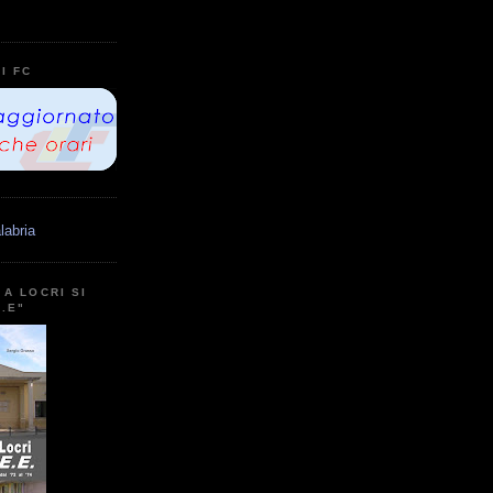
I FC
labria
A LOCRI SI
E.E"