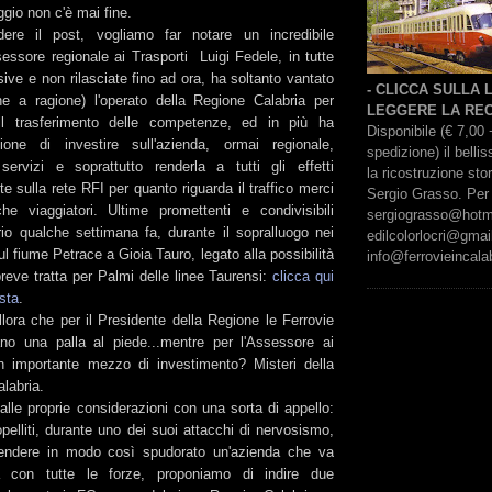
gio non c'è mai fine.
ere il post, vogliamo far notare un incredibile
essore regionale ai Trasporti Luigi Fedele, in tutte
isive e non rilasciate fino ad ora, ha soltanto vantato
- CLICCA SULLA
e a ragione) l'operato della Regione Calabria per
LEGGERE LA REC
il trasferimento delle competenze, ed in più ha
Disponibile (€ 7,00 
zione di investire sull'azienda, ormai regionale,
spedizione) il bell
ervizi e soprattutto renderla a tutti gli effetti
la ricostruzione sto
e sulla rete RFI per quanto riguarda il traffico merci
Sergio Grasso. Per 
e viaggiatori. Ultime promettenti e condivisibili
sergiograsso@hotmai
rio qualche settimana fa, durante il sopralluogo nei
edilcolorlocri@gmai
ul fiume Petrace a Gioia Tauro, legato alla possibilità
info@ferrovieincalab
 breve tratta per Palmi delle linee Taurensi:
clicca qui
ista
.
lora che per il Presidente della Regione le Ferrovie
ano una palla al piede...mentre per l'Assessore ai
n importante mezzo di investimento? Misteri della
alabria.
 alle proprie considerazioni con una sorta di appello:
pelliti, durante uno dei suoi attacchi di nervosismo,
fendere in modo così spudorato un'azienda che va
a con tutte le forze, proponiamo di indire due