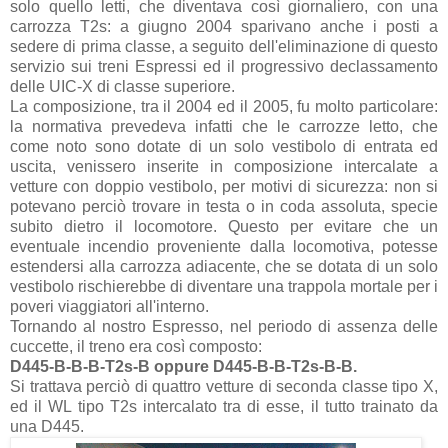
solo quello letti, che diventava così giornaliero, con una
carrozza T2s: a giugno 2004 sparivano anche i posti a
sedere di prima classe, a seguito dell'eliminazione di questo
servizio sui treni Espressi ed il progressivo declassamento
delle UIC-X di classe superiore.
La composizione, tra il 2004 ed il 2005, fu molto particolare:
la normativa prevedeva infatti che le carrozze letto, che
come noto sono dotate di un solo vestibolo di entrata ed
uscita, venissero inserite in composizione intercalate a
vetture con doppio vestibolo, per motivi di sicurezza: non si
potevano perciò trovare in testa o in coda assoluta, specie
subito dietro il locomotore. Questo per evitare che un
eventuale incendio proveniente dalla locomotiva, potesse
estendersi alla carrozza adiacente, che se dotata di un solo
vestibolo rischierebbe di diventare una trappola mortale per i
poveri viaggiatori all'interno.
Tornando al nostro Espresso, nel periodo di assenza delle
cuccette, il treno era così composto:
D445-B-B-B-T2s-B oppure D445-B-B-T2s-B-B.
Si trattava perciò di quattro vetture di seconda classe tipo X,
ed il WL tipo T2s intercalato tra di esse, il tutto trainato da
una D445.