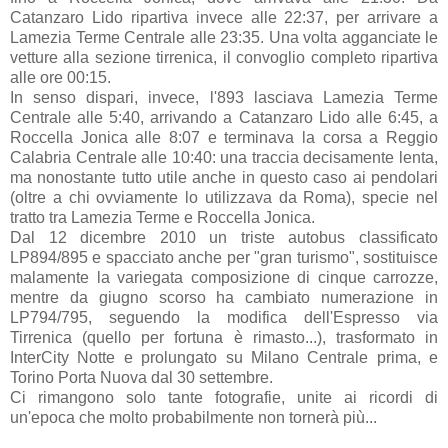
Catanzaro Lido ripartiva invece alle 22:37, per arrivare a
Lamezia Terme Centrale alle 23:35. Una volta agganciate le
vetture alla sezione tirrenica, il convoglio completo ripartiva
alle ore 00:15.
In senso dispari, invece, l'893 lasciava Lamezia Terme
Centrale alle 5:40, arrivando a Catanzaro Lido alle 6:45, a
Roccella Jonica alle 8:07 e terminava la corsa a Reggio
Calabria Centrale alle 10:40: una traccia decisamente lenta,
ma nonostante tutto utile anche in questo caso ai pendolari
(oltre a chi ovviamente lo utilizzava da Roma), specie nel
tratto tra Lamezia Terme e Roccella Jonica.
Dal 12 dicembre 2010 un triste autobus classificato
LP894/895 e spacciato anche per "gran turismo", sostituisce
malamente la variegata composizione di cinque carrozze,
mentre da giugno scorso ha cambiato numerazione in
LP794/795, seguendo la modifica dell'Espresso via
Tirrenica (quello per fortuna è rimasto...), trasformato in
InterCity Notte e prolungato su Milano Centrale prima, e
Torino Porta Nuova dal 30 settembre.
Ci rimangono solo tante fotografie, unite ai ricordi di
un'epoca che molto probabilmente non tornerà più...