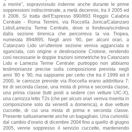
a morire", sopravvissuto indenne anche durante le prime
soppressioni indiscriminate, a metà decennio, tra il 2005 ed
il 2006. Si tratta dell'Espresso 890/893 Reggio Calabria
Centrale - Roma Termini, via Roccella Jonica/Catanzaro
Lido/Lamezia Terme Centrale, dove si fondeva/scindeva
dalla sezione tirrenica che percorreva la via Tropea,
numerata 894/895. Negli anni '90, per alcuni orari, a
Catanzaro Lido un'ulteriore sezione veniva agganciata e
sganciata, con origine e destinazione Crotone, rendendo
così necessarie le doppie trazioni simmetriche tra Catanzaro
Lido e Lamezia Terme Centrale: purtroppo non abbiamo
testimonianze precise sulla composizione prevista negli
anni '80 e '90, ma sappiamo per certo che tra il 1999 ed il
2000, le carrozze previste via Roccella erano addirittura 7:
tre di seconda classe, una mista di prima e seconda classe,
una prima classe (tutti posti a sedere con vetture UIC-X),
una carrozza letto T2s (che per alcuni orari veniva inserita in
composizione solo da venerdì a domenica), e due vetture
cuccette, di cui una mista di prima e seconda classe.
Presente saltuariamente anche un bagagliaio. Una curiosità:
dal cambio d'orario di dicembre 2004 fino a quello di giugno
2005, venne soppresso il servizio cuccette, mantenendo