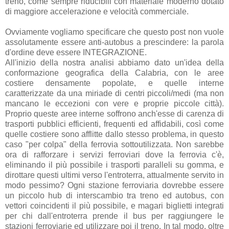
treno, come sempre riducibili con materiale moderno dotato
di maggiore accelerazione e velocità commerciale.
Ovviamente vogliamo specificare che questo post non vuole
assolutamente essere anti-autobus a prescindere: la parola
d'ordine deve essere INTEGRAZIONE.
All'inizio della nostra analisi abbiamo dato un'idea della
conformazione geografica della Calabria, con le aree
costiere densamente popolate, e quelle interne
caratterizzate da una miriade di centri piccoli/medi (ma non
mancano le eccezioni con vere e proprie piccole città).
Proprio queste aree interne soffrono anch'esse di carenza di
trasporti pubblici efficienti, frequenti ed affidabili, così come
quelle costiere sono afflitte dallo stesso problema, in questo
caso "per colpa" della ferrovia sottoutilizzata. Non sarebbe
ora di rafforzare i servizi ferroviari dove la ferrovia c'è,
eliminando il più possibile i trasporti paralleli su gomma, e
dirottare questi ultimi verso l'entroterra, attualmente servito in
modo pessimo? Ogni stazione ferroviaria dovrebbe essere
un piccolo hub di interscambio tra treno ed autobus, con
vettori coincidenti il più possibile, e magari biglietti integrati
per chi dall'entroterra prende il bus per raggiungere le
stazioni ferroviarie ed utilizzare poi il treno. In tal modo, oltre