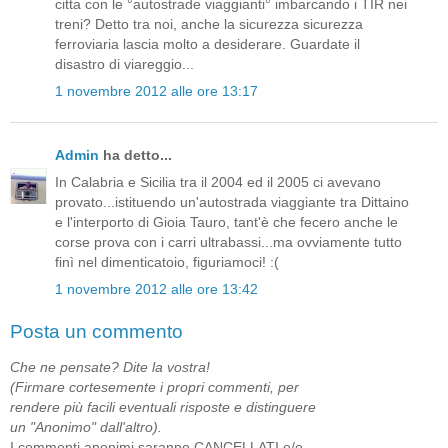
citta con le °autostrade viaggianti° imbarcando i TIR nei
treni? Detto tra noi, anche la sicurezza sicurezza
ferroviaria lascia molto a desiderare. Guardate il
disastro di viareggio...
1 novembre 2012 alle ore 13:17
Admin
ha detto...
In Calabria e Sicilia tra il 2004 ed il 2005 ci avevano
provato...istituendo un'autostrada viaggiante tra Dittaino
e l'interporto di Gioia Tauro, tant'è che fecero anche le
corse prova con i carri ultrabassi...ma ovviamente tutto
finì nel dimenticatoio, figuriamoci! :(
1 novembre 2012 alle ore 13:42
Posta un commento
Che ne pensate? Dite la vostra!
(Firmare cortesemente i propri commenti, per
rendere più facili eventuali risposte e distinguere
un "Anonimo" dall'altro).
I commenti anonimi saranno CANCELLATI e/o