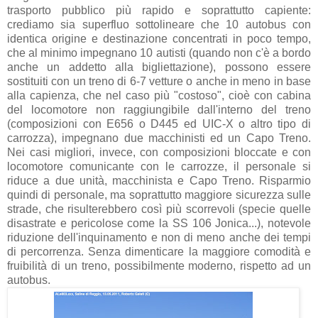
trasporto pubblico più rapido e soprattutto capiente:
crediamo sia superfluo sottolineare che 10 autobus con
identica origine e destinazione concentrati in poco tempo,
che al minimo impegnano 10 autisti (quando non c'è a bordo
anche un addetto alla bigliettazione), possono essere
sostituiti con un treno di 6-7 vetture o anche in meno in base
alla capienza, che nel caso più "costoso", cioè con cabina
del locomotore non raggiungibile dall'interno del treno
(composizioni con E656 o D445 ed UIC-X o altro tipo di
carrozza), impegnano due macchinisti ed un Capo Treno.
Nei casi migliori, invece, con composizioni bloccate e con
locomotore comunicante con le carrozze, il personale si
riduce a due unità, macchinista e Capo Treno. Risparmio
quindi di personale, ma soprattutto maggiore sicurezza sulle
strade, che risulterebbero così più scorrevoli (specie quelle
disastrate e pericolose come la SS 106 Jonica...), notevole
riduzione dell'inquinamento e non di meno anche dei tempi
di percorrenza. Senza dimenticare la maggiore comodità e
fruibilità di un treno, possibilmente moderno, rispetto ad un
autobus.