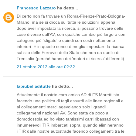
Francesco Lazzaro
ha detto...
Di certo non fa trovare un Roma-Firenze-Prato-Bologna-
Milano, ma se si clicca su 'tutte le soluzioni' appena
dopo aver impostato la ricerca, si possono trovare delle
cose diverse dall'AV, con qualche cambio più largo o con
categorie più 'sfigate' e quindi con costi nettamente
inferiori. E in questo senso è meglio impostare la ricerca
sul sito delle Ferrovie dello Stato che non da quello di
Trenitalia (perché hanno dei 'motori di ricerca' differenti).
21 ottobre 2012 alle ore 02:32
lapiubelladitutte
ha detto...
Attualmente il nostrto caro amico AD di FS Moretti sta
facendo una politica di tagli assurdi alle linee regionali e
ai collegamenti merci agevolando solo i grandi
collegamenti nazionali AV. Sono stata da poco a
domodossola ed ho visto tantissimi carri ribassati con
innumerevoli TIR imbarcati sopra. quando elimineranno
i TIR dalle nostre autostrade facendo collegamenti tra le