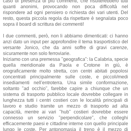
caso di presenza di più commenti, che risulterebbero tutti
quanti anonimi, provocando non poca difficoltà nel
rispondere ad ogni pensiero o richiesta dei vari utenti. Del
resto, questa piccola regola da rispettare è segnalata poco
sopra il board di scrittura dei commenti!
I due commenti, però, non li abbiamo dimenticati: ci hanno
anzi dato un input per approfondire il tema trasportistico del
versante Jonico, che da anni soffre di gravi carenze,
sicuramente non solo ferroviarie.
Iniziamo con una premessa "geografica": la Calabria, specie
quella meridionale da Paola e Crotone in giù, è
orograficamente molto stretta, con centri abitati popolosi
concentrati principalmente sulle coste, e piccoli/medi
insediamenti nell'entroterra. Una simile conformazione,
soltanto "ad occhio", farebbe capire a chiunque che un
sistema di trasporto pubblico locale dovrebbe collegare in
lunghezza tutti i centri costieri con le località principali di
lavoro e studio tramite un mezzo di trasporto ad alta
capacità, mentre ai vari "hub" costieri dovrebbe essere
connesso un servizio "perpendicolare", che colleghi
efficacemente paesi e cittadine interne con quello principale
lungo le coste. Per antonomasia il treno è il mezzo di