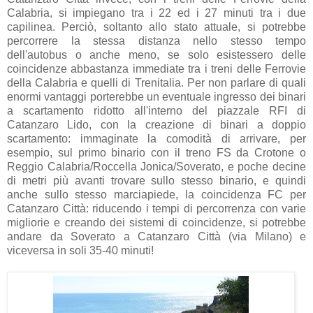
Calabria, si impiegano tra i 22 ed i 27 minuti tra i due
capilinea. Perciò, soltanto allo stato attuale, si potrebbe
percorrere la stessa distanza nello stesso tempo
dell'autobus o anche meno, se solo esistessero delle
coincidenze abbastanza immediate tra i treni delle Ferrovie
della Calabria e quelli di Trenitalia. Per non parlare di quali
enormi vantaggi porterebbe un eventuale ingresso dei binari
a scartamento ridotto all'interno del piazzale RFI di
Catanzaro Lido, con la creazione di binari a doppio
scartamento: immaginate la comodità di arrivare, per
esempio, sul primo binario con il treno FS da Crotone o
Reggio Calabria/Roccella Jonica/Soverato, e poche decine
di metri più avanti trovare sullo stesso binario, e quindi
anche sullo stesso marciapiede, la coincidenza FC per
Catanzaro Città: riducendo i tempi di percorrenza con varie
migliorie e creando dei sistemi di coincidenze, si potrebbe
andare da Soverato a Catanzaro Città (via Milano) e
viceversa in soli 35-40 minuti!