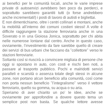
ai benefici per le comunità locali, anche le varie imprese
private di autoservizi avrebbero ben poco da perderci, e
soprattutto sarebbero garantiti tutti (o forse andrebbero
anche incrementati!) i posti di lavoro di autisti e bigliettai.
E non dimentichiamo, oltre i centri collinari e montani, anche
la mobilità all'interno dei comuni costieri stessi! A volte è
difficile raggiungere la stazione ferroviaria anche in una
Soverato o in una Gioiosa Jonica, soprattutto per chi abita
nelle numerose lontane dal centro. Anche in questo caso,
ovviamente, l'investimento da fare sarebbe quello di creare
dei servizi di bus urbani che facciano da "collettore" verso le
stazioni ferroviarie.
Soltanto così si riuscirà a convincere migliaia di persone che
oggi si spostano in auto, con costi e rischi ben noti, a
passare al trasporto pubblico. Pochi e malridotti servizi
paralleli e scarsità o assenza totale degli stessi in alcune
zone, non portano alcun beneficio alla comunità, così come
non porta nessun beneficio "l'integralismo" verso il vettore
ferroviario, quello su gomma, su acqua o su aria.
Speriamo di aver chiarito un po' le idee, anche se
ovviamente per approfondire a dovere questo tema un
semplice post non basta. Se qualche lettore avesse