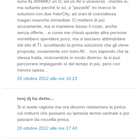
sono AL MINIMO un IC ed un AV o viceversa...mentre io,
ma soltanto perchè lo so, a "pezzetti" mi ricerco le
soluzioni con due InterCity, ad orari di coincidenza
magari neanche immediati. Ci metterò di più
sicuramente, ma si mantiene basso il costo, anche
senza offerte....e come me chissà quante altre persone
vorrebbero spendere poco, ma si lasciano abbindolare
dal sito di TI, accettando la prima soluzione che gli viene
proposta, ovviamente con treni AV... non sapendo che la
stessa tratta, ricercandola in modo diverso, la si può
percorrere impiegando sì del tempo in più, però con
minore spesa...
20 ottobre 2012 alle ore 16:23
tonj dj ha detto...
Si si avete ragione ma ora devono risistemare la jonica
coi notturni che passano su lamezia terme centrale e poi
passare da roccella jonica.
20 ottobre 2012 alle ore 17:43