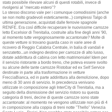
stato possibile rilevare alcuni di questi rotabili, invece di
rivolgersi al "mercato estero"?
Lo stesso discorso vale per i comunque comodissimi (anche
se non molto gradevoli esteticamente...) complessi Talgo di
ultima generazione, acquistati dalle ferrovie spagnole
RENFE. Era così difficile recuperare le nuovissime carrozze
letto Excelsior di Trenitalia, costruite alla fine degli anni '90,
al momento tutte vergognosamente accantonate? Molte di
queste vetture si trovano guarda caso in varie aree di
ricovero di Reggio Calabria Centrale, in balia di vandali e
senzatetto...un indegno destino per carrozze di alto lusso,
dotate addirittura di cabina con letto matrimoniale! Idem per
il servizio ristorante a bordo treno, che poteva essere svolto
su alcune delle tante carrozze Ristobar ed ex Self Service
destinate in parte alla trasformazione in vetture
FrecciaBianca, ed in parte addirittura alla demolizione, dopo
meno di 30 anni di servizio. In precedenza venivano
utilizzate in composizione agli InterCity di Trenitalia, ma a
seguito della dismissione del servizio ristoro su questa
categoria di treni, decine di queste carrozze sono state
accantonate: al momento ne vengono utilizzate non più di 4
in composizione alla coppia di treni notte "Thello" Venezia