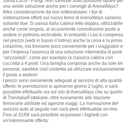
Santa Lucia - Parigi. Non sarebbe stato possibile optare per
una simile soluzione anche per i convogli di ArenaWays?
Altra considerazione da non sottovalutare: i tipi di
sistemazione offerti sul nuovo treno di ArenaWays saranno
soltanto due. Si passa dalla cabina letto doppia, utilizzabile
anche come singola, al sicuramente comodissimo posto a
sedere in poltrona reclinabile. In entrambi i casi è compresa
nel prezzo (vedi in basso il listino) anche la cena e la prima
colazione, ma troviamo poco conveniente per i viaggiatori e
per l'impresa l'assenza di una soluzione intermedia di posti
"orizzontali", come per esempio la classica cabina con
cuccetta a 4 posti. Una famiglia composta anche da sole tre
persone, sarebbe così costretta ad utilizzare esclusivamente
il posto a sedere!
I prezzi sono ovviamente adeguati al servizio di alta qualità
offerto: le prenotazioni si apriranno giorno 2 luglio, e sarà
possibile effettuarle sia sul sito di ArenaWays che su quello
di Trenitalia/FsItaliane, oltre ovviamente alle stazione
ferroviarie abilitate ed agenzie viaggi. La riservazione del
servizio auto al seguito non sarà però effettuabile on-line.
Fino al 31/08 sarà possibile acquistare i biglietti con
un'interessante offerta: