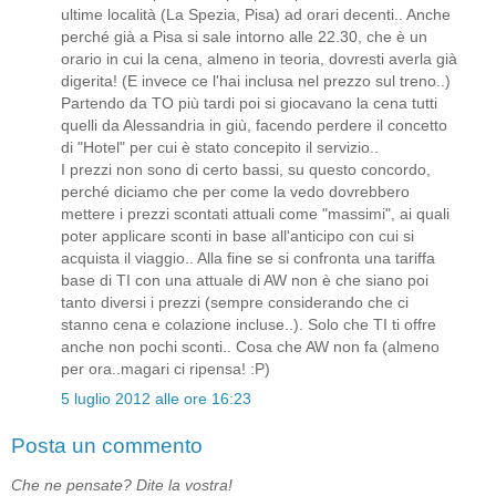
ultime località (La Spezia, Pisa) ad orari decenti.. Anche
perché già a Pisa si sale intorno alle 22.30, che è un
orario in cui la cena, almeno in teoria, dovresti averla già
digerita! (E invece ce l'hai inclusa nel prezzo sul treno..)
Partendo da TO più tardi poi si giocavano la cena tutti
quelli da Alessandria in giù, facendo perdere il concetto
di "Hotel" per cui è stato concepito il servizio..
I prezzi non sono di certo bassi, su questo concordo,
perché diciamo che per come la vedo dovrebbero
mettere i prezzi scontati attuali come "massimi", ai quali
poter applicare sconti in base all'anticipo con cui si
acquista il viaggio.. Alla fine se si confronta una tariffa
base di TI con una attuale di AW non è che siano poi
tanto diversi i prezzi (sempre considerando che ci
stanno cena e colazione incluse..). Solo che TI ti offre
anche non pochi sconti.. Cosa che AW non fa (almeno
per ora..magari ci ripensa! :P)
5 luglio 2012 alle ore 16:23
Posta un commento
Che ne pensate? Dite la vostra!