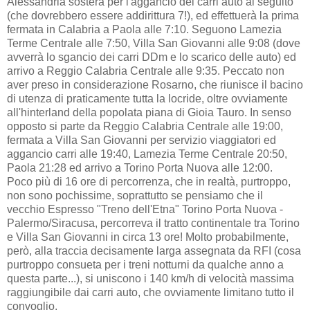
Alessandria sosterà per l'aggancio dei carri auto al seguito
(che dovrebbero essere addirittura 7!), ed effettuerà la prima
fermata in Calabria a Paola alle 7:10. Seguono Lamezia
Terme Centrale alle 7:50, Villa San Giovanni alle 9:08 (dove
avverrà lo sgancio dei carri DDm e lo scarico delle auto) ed
arrivo a Reggio Calabria Centrale alle 9:35. Peccato non
aver preso in considerazione Rosarno, che riunisce il bacino
di utenza di praticamente tutta la locride, oltre ovviamente
all'hinterland della popolata piana di Gioia Tauro. In senso
opposto si parte da Reggio Calabria Centrale alle 19:00,
fermata a Villa San Giovanni per servizio viaggiatori ed
aggancio carri alle 19:40, Lamezia Terme Centrale 20:50,
Paola 21:28 ed arrivo a Torino Porta Nuova alle 12:00.
Poco più di 16 ore di percorrenza, che in realtà, purtroppo,
non sono pochissime, soprattutto se pensiamo che il
vecchio Espresso "Treno dell'Etna" Torino Porta Nuova -
Palermo/Siracusa, percorreva il tratto continentale tra Torino
e Villa San Giovanni in circa 13 ore! Molto probabilmente,
però, alla traccia decisamente larga assegnata da RFI (cosa
purtroppo consueta per i treni notturni da qualche anno a
questa parte...), si uniscono i 140 km/h di velocità massima
raggiungibile dai carri auto, che ovviamente limitano tutto il
convoglio.