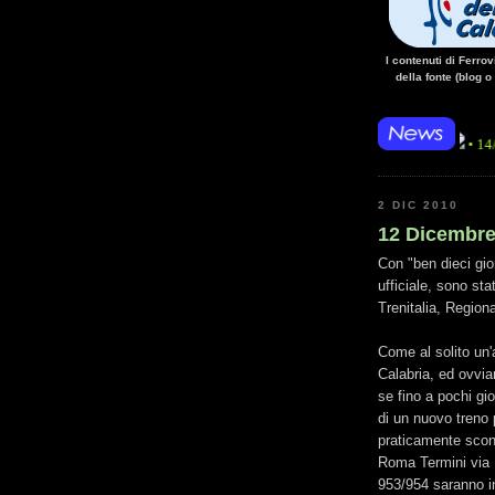
I contenuti di Ferro
della fonte (blog o
• 14/10/14 • La m
2 DIC 2010
12 Dicembre 
Con "ben dieci gior
ufficiale, sono stat
Trenitalia, Region
Come al solito un'a
Calabria, ed ovvi
se fino a pochi gio
di un nuovo treno 
praticamente sconv
Roma Termini via 
953/954 saranno inf