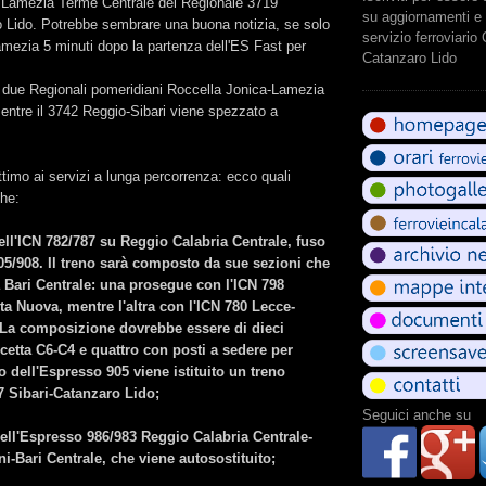
 Lamezia Terme Centrale del Regionale 3719
su aggiornamenti e 
 Lido. Potrebbe sembrare una buona notizia, se solo
servizio ferroviario
mezia 5 minuti dopo la partenza dell'ES Fast per
Catanzaro Lido
 due Regionali pomeridiani Roccella Jonica-Lamezia
entre il 3742 Reggio-Sibari viene spezzato a
timo ai servizi a lunga percorrenza: ecco quali
che:
ll'ICN 782/787 su Reggio Calabria Centrale, fuso
05/908. Il treno sarà composto da sue sezioni che
 Bari Centrale: una prosegue con l'ICN 798
a Nuova, mentre l'altra con l'ICN 780 Lecce-
 La composizione dovrebbe essere di dieci
cetta C6-C4 e quattro con posti a sedere per
o dell'Espresso 905 viene istituito un treno
7 Sibari-Catanzaro Lido;
Seguici anche su
ell'Espresso 986/983 Reggio Calabria Centrale-
i-Bari Centrale, che viene autosostituito;