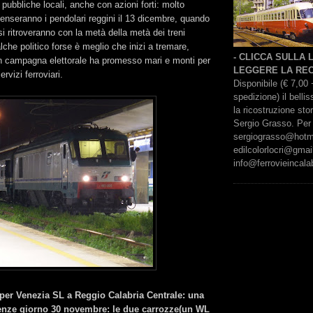
ni pubbliche locali, anche con azioni forti: molto
enseranno i pendolari reggini il 13 dicembre, quando
 ritroveranno con la metà della metà dei treni
lche politico forse è meglio che inizi a tremare,
- CLICCA SULLA
n campagna elettorale ha promesso mari e monti per
LEGGERE LA REC
rvizi ferroviari.
Disponibile (€ 7,00 
spedizione) il bell
la ricostruzione sto
Sergio Grasso. Per 
sergiograsso@hotmai
edilcolorlocri@gmai
info@ferrovieincalab
per Venezia SL a Reggio Calabria Centrale: una
tenze giorno 30 novembre: le due carrozze(un WL