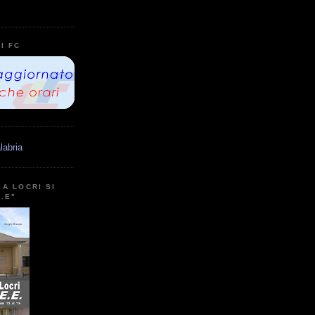
I FC
labria
A LOCRI SI
E.E"