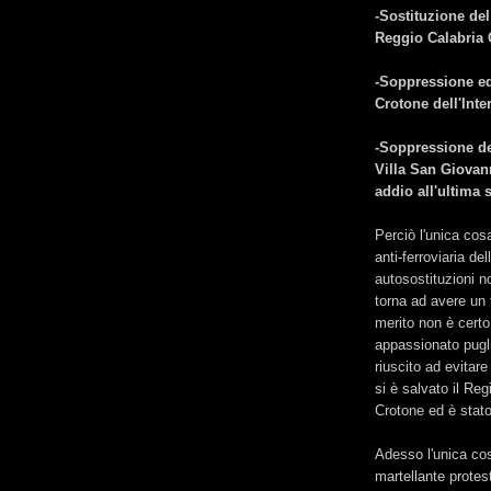
-Sostituzione del
Reggio Calabria 
-Soppressione ed
Crotone dell'Int
-Soppressione de
Villa San Giovan
addio all'ultima s
Perciò l'unica cos
anti-ferroviaria de
autosostituzioni n
torna ad avere un 
merito non è certo
appassionato puglie
riuscito ad evitare
si è salvato il Re
Crotone ed è stato
Adesso l'unica cos
martellante protes