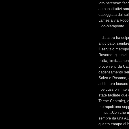
loro percorso: fac
autosostitutivi sa
capeggiata dal sol
Lamezia via Rocce
Lido-Metaponto.
Il disastro ha col
anticipato: sembr
il servizio metropo
Rosarno: gli unici
tratta, limitatame
provenienti da Ca
cadenzamento semio
Salvo e Rosarno, 
addirittura biorari
ripercussioni inte
state tagliate due
Terme Centrale), co
metropolitano sop
minuti...Con che m
sempre da una ALn
questo campo di ba