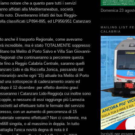
ciamo notare che a quanto pare tutti i servizi
ranno affidati alla Mediterraneabus, società
Domenica 23 agost
ito noto. Diventeranno infatti dei bus Reggio-
lla classificati LP894-895, ed LP956/951 Catanzaro
MAILING LIST F
CALABRIA
pito anche il trasporto Regionale, come avevamo
erà incredibile, ma è stato TOTALMENTE soppresso
litano tra Melito di Porto Salvo e Villa San Giovanni-
 Regionali che continueranno a percorrere questa
nte fino a Reggio Calabria Centrale, saranno quelli
tanzaro Lido e da Roccella Jonica, passando dal
rario(o anche ogni '15) attuale tra Melito di Porto
ad una sottospecie di cadenzamento orario ed
o dopo il 12 dicembre: per effetto domino gravi
resseranno i Catanzaro Lido-Reggio(a cui inoltre sono
 coppie, e nessuno di essi raggiunge più Lamezia
stretti ad effettuare tutte le fermate del servizio
presso, con un aumento di percorrenza di 15
ateriale verranno effettuati? Non ci crederete, ma
668 singola, o al massimo in doppia. In tutto
ttaglia l'unica novità degna di nota è il
Iscriviti per esser