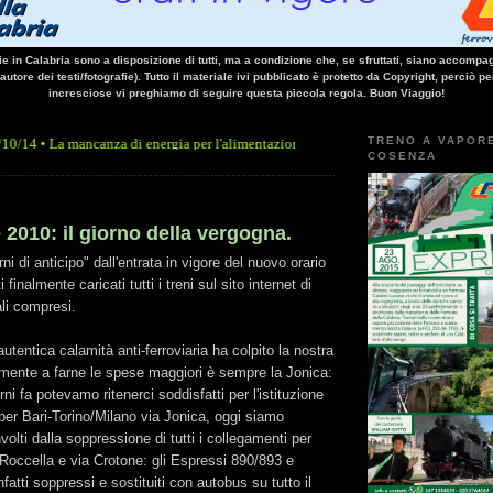
vie in Calabria sono a disposizione di tutti, ma a condizione che, se sfruttati, siano accompag
 autore dei testi/fotografie). Tutto il materiale ivi pubblicato è protetto da Copyright, perciò pe
incresciose vi preghiamo di seguire questa piccola regola. Buon Viaggio!
TRENO A VAPOR
ancanza di energia per l'alimentazione elettrica, sulla linea Paola - Cosenza, causa l
COSENZA
2010: il giorno della vergogna.
ni di anticipo" dall'entrata in vigore del nuovo orario
i finalmente caricati tutti i treni sul sito internet di
ali compresi.
utentica calamità anti-ferroviaria ha colpito la nostra
amente a farne le spese maggiori è sempre la Jonica:
rni fa potevamo ritenerci soddisfatti per l'istituzione
per Bari-Torino/Milano via Jonica, oggi siamo
olti dalla soppressione di tutti i collegamenti per
Roccella e via Crotone: gli Espressi 890/893 e
atti soppressi e sostituiti con autobus su tutto il