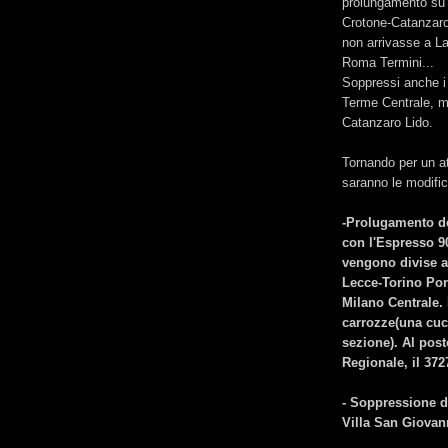
prolungamento su
Crotone-Catanzaro
non arrivasse a La
Roma Termini...
Soppressi anche i
Terme Centrale, m
Catanzaro Lido.
Tornando per un at
saranno le modifi
-Prolugamento de
con l'Espresso 9
vengono divise a
Lecce-Torino Port
Milano Centrale.
carrozze(una cuc
sezione). Al post
Regionale, il 372
- Soppressione d
Villa San Giovann