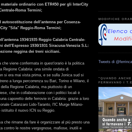
 materiale ordinario con ETR450 per gli InterCity
Centrale-Roma Termini;
MODIFICHE ORAR
 autosostituzione dell'antenna per Cosenza-
erCity "Sila" Reggio-Roma Termini;
ll'antenna 1934/1935 Reggio Calabria Centrale-
ni dell'Espresso 1930/1931 Siracusa-Venezia S.L:
ezione reggina dei treni siciliani.
Tweets di @ferrinca
a che viene confermata in quest'orario è la politica
lla Regione Calabria: una simile ondata di
on si era mai vista prima, e se sulla Jonica sud si
"QUANDO ANCHE 
treno a lunga percorrenza su Bari, Torino e Milano, il
FERMAVANO I T.
 della Regione Calabria, ma piuttosto di un
se, che in collaborazione con i politici locali è
 una caporetto delle ferrovie in Calabria: grazie a loro
gionale Catanzaro Lido-Taranto, l'IC Murge Milano-
 istituito il nuovo ICN su Reggio.
a che rimane da fare è organizzare al più presto una
ta contro le nostre vergognose, mafiose, inutili e