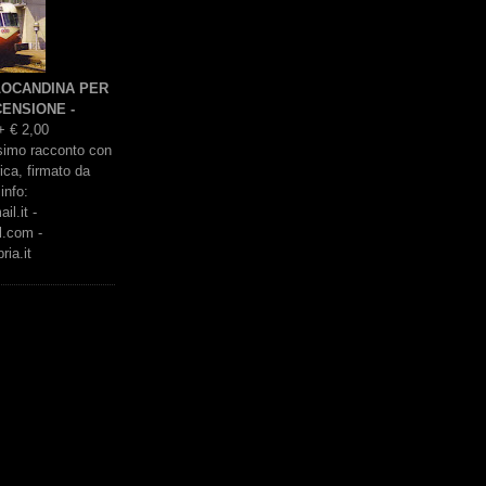
 LOCANDINA PER
ENSIONE -
+ € 2,00
issimo racconto con
rica, firmato da
info:
l.it -
l.com -
ria.it