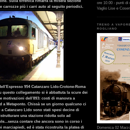
ione. Sulla tirrenica rimarrà la misera sezione
ore 10.00 - punti di
e carrozze più i carri auto al seguito periodici.
Vaglio Lise e Cose
TRENO A VAPOR
ROGLIANO
dell'Espresso 954 Catanzaro Lido-Crotone-Roma
u questo collegamento si è abbattuta la scure dei
sse motivazioni dell'893: costi di manovra a
d a Metaponto. Chissà se un giorno qualcuno ci
 a Catanzaro Lido sono stati spesi decine di
ristrutturare una stazione ridotta solo ad
ole...senza contare che ancora sono in corso i
ei marciapiedi, ed è stata ricostruita la platea di
Domenica 02 Marzo 