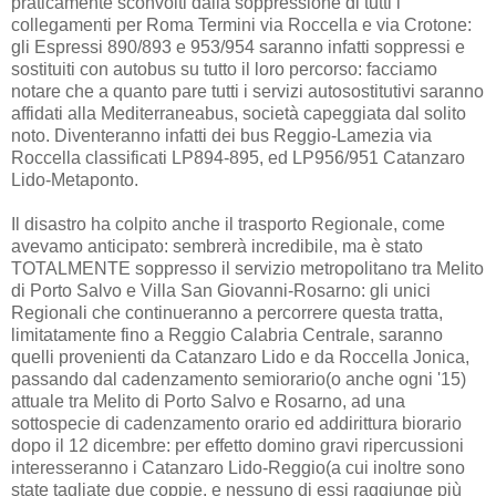
praticamente sconvolti dalla soppressione di tutti i
collegamenti per Roma Termini via Roccella e via Crotone:
gli Espressi 890/893 e 953/954 saranno infatti soppressi e
sostituiti con autobus su tutto il loro percorso: facciamo
notare che a quanto pare tutti i servizi autosostitutivi saranno
affidati alla Mediterraneabus, società capeggiata dal solito
noto. Diventeranno infatti dei bus Reggio-Lamezia via
Roccella classificati LP894-895, ed LP956/951 Catanzaro
Lido-Metaponto.
Il disastro ha colpito anche il trasporto Regionale, come
avevamo anticipato: sembrerà incredibile, ma è stato
TOTALMENTE soppresso il servizio metropolitano tra Melito
di Porto Salvo e Villa San Giovanni-Rosarno: gli unici
Regionali che continueranno a percorrere questa tratta,
limitatamente fino a Reggio Calabria Centrale, saranno
quelli provenienti da Catanzaro Lido e da Roccella Jonica,
passando dal cadenzamento semiorario(o anche ogni '15)
attuale tra Melito di Porto Salvo e Rosarno, ad una
sottospecie di cadenzamento orario ed addirittura biorario
dopo il 12 dicembre: per effetto domino gravi ripercussioni
interesseranno i Catanzaro Lido-Reggio(a cui inoltre sono
state tagliate due coppie, e nessuno di essi raggiunge più