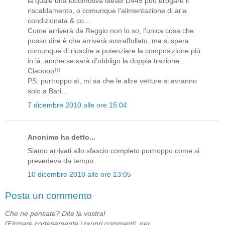
la quale una locomotiva diesel D445 può erogare il
riscaldamento, o comunque l'alimentazione di aria
condizionata & co...
Come arriverà da Reggio non lo so, l'unica cosa che
posso dire è che arriverà sovraffollato, ma si spera
comunque di riuscire a potenziare la composizione più
in là, anche se sarà d'obbligo la doppia trazione...
Ciaoooo!!!
PS: purtroppo sì, mi sa che le altre vetture si avranno
solo a Bari...
7 dicembre 2010 alle ore 15:04
Anonimo ha detto...
Siamo arrivati allo sfascio completo purtroppo come si
prevedeva da tempo.
10 dicembre 2010 alle ore 13:05
Posta un commento
Che ne pensate? Dite la vostra!
(Firmare cortesemente i propri commenti, per