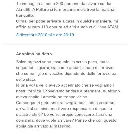
Tu immagina almeno 200 persone da stivare su due
ALn668. A Pellaro si fermeranno molti treni la mattina,
tranquillo.
Ormai per poter arrivare a casa in qualche maniera, mi
affido al caro 113 oppure ad altri autobus di linea ATAM.
2 dicembre 2010 alle ore 20:19
Anonimo ha detto...
Salve ragazzi sono pasquale, io scrivo poco, ma vi
seguo tutti i giorni, sia come appassionato di ferrovie,
che come figlio di vecchio dipendente delle ferrovie ex
dello stato.
Io una volta ve lo avevo accennato che se vogliamo i
nostri treni cè li dovevamo andare a prendere, qualcuno
aveva capito Lamezia,no troppo vicino.
Comunque ri peto ancora svegliamoci, adesso siamo
arrivati al culmine; ma il vero responsabile di questo
disastro chi è? Lo vorrei propio conoscere, farci una
domanda, dove vuole arrivare? Penso che con questo
abbia gia arrivato al massimo.