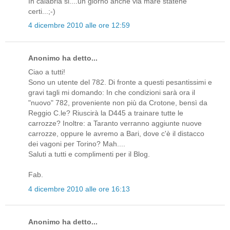
In calabria si....un giorno anche via mare statene
certi...;-)
4 dicembre 2010 alle ore 12:59
Anonimo ha detto...
Ciao a tutti!
Sono un utente del 782. Di fronte a questi pesantissimi e
gravi tagli mi domando: In che condizioni sarà ora il
"nuovo" 782, proveniente non più da Crotone, bensì da
Reggio C.le? Riuscirà la D445 a trainare tutte le
carrozze? Inoltre: a Taranto verranno aggiunte nuove
carrozze, oppure le avremo a Bari, dove c'è il distacco
dei vagoni per Torino? Mah....
Saluti a tutti e complimenti per il Blog.
Fab.
4 dicembre 2010 alle ore 16:13
Anonimo ha detto...