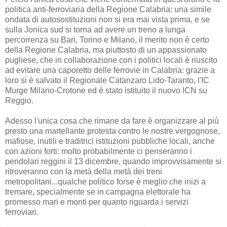
politica anti-ferroviaria della Regione Calabria: una simile
ondata di autosostituzioni non si era mai vista prima, e se
sulla Jonica sud si torna ad avere un treno a lunga
percorrenza su Bari, Torino e Milano, il merito non è certo
della Regione Calabria, ma piuttosto di un appassionato
pugliese, che in collaborazione con i politici locali è riuscito
ad evitare una caporetto delle ferrovie in Calabria: grazie a
loro si è salvato il Regionale Catanzaro Lido-Taranto, l'IC
Murge Milano-Crotone ed è stato istituito il nuovo ICN su
Reggio.
Adesso l'unica cosa che rimane da fare è organizzare al più
presto una martellante protesta contro le nostre vergognose,
mafiose, inutili e traditrici istituzioni pubbliche locali, anche
con azioni forti: molto probabilmente ci penseranno i
pendolari reggini il 13 dicembre, quando improvvisamente si
ritroveranno con la metà della metà dei treni
metropolitani...qualche politico forse è meglio che inizi a
tremare, specialmente se in campagna elettorale ha
promesso mari e monti per quanto riguarda i servizi
ferroviari.