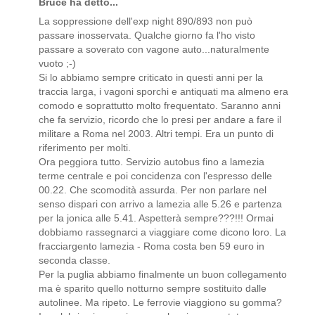
Bruce ha detto...
La soppressione dell'exp night 890/893 non può
passare inosservata. Qualche giorno fa l'ho visto
passare a soverato con vagone auto...naturalmente
vuoto ;-)
Si lo abbiamo sempre criticato in questi anni per la
traccia larga, i vagoni sporchi e antiquati ma almeno era
comodo e soprattutto molto frequentato. Saranno anni
che fa servizio, ricordo che lo presi per andare a fare il
militare a Roma nel 2003. Altri tempi. Era un punto di
riferimento per molti.
Ora peggiora tutto. Servizio autobus fino a lamezia
terme centrale e poi concidenza con l'espresso delle
00.22. Che scomodità assurda. Per non parlare nel
senso dispari con arrivo a lamezia alle 5.26 e partenza
per la jonica alle 5.41. Aspetterà sempre???!!! Ormai
dobbiamo rassegnarci a viaggiare come dicono loro. La
fracciargento lamezia - Roma costa ben 59 euro in
seconda classe.
Per la puglia abbiamo finalmente un buon collegamento
ma è sparito quello notturno sempre sostituito dalle
autolinee. Ma ripeto. Le ferrovie viaggiono su gomma?