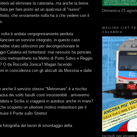
miterà ad eliminare la catenaria, ma anche la breve
llata per fare posto ad un qualcosa di "nuovo"
Domenica 23 agost
inito, che ovviamente nulla ha a che vedere con il
o.
MAILING LIST F
CALABRIA
 volta è andata vergognosamente perduta
ilanciare un servizio integrato, in questo caso
rebbe stato utilissimo per decongestionare le
ggio Calabria ed hinterland: mai nessuno ha pensato
rvizio metropolitano tra Melito di Porto Salvo e Reggio
a? O da Roccella Jonica? Magari facendo
treni in coincidenza con gli aliscafi da Messina e dalle
 anche il servizio stesso "Metromare" è a rischio
sa dei soliti fasulli costi insostenibili...arriveremo
labria e Sicilia si viaggerà in autobus anche in mare?
he scoperto un ulteriore motivo malavitoso per il
ruire il Ponte sullo Stretto!
e fotografia dei lavori di smontaggio della
Iscriviti per esser