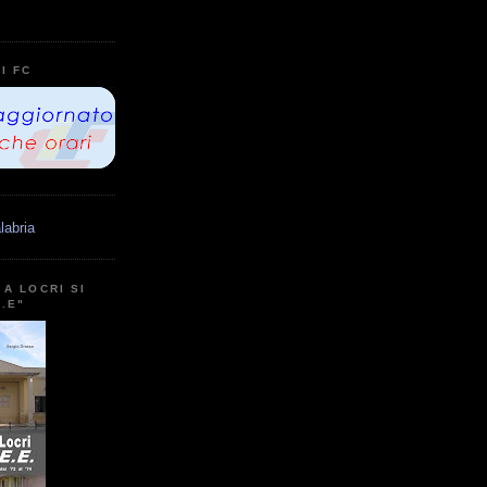
I FC
labria
A LOCRI SI
E.E"