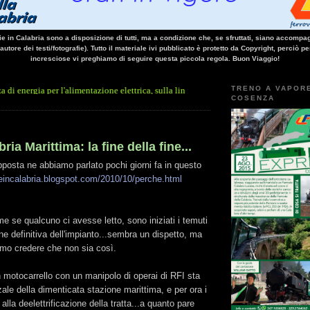
vie in Calabria sono a disposizione di tutti, ma a condizione che, se sfruttati, siano accompag
 autore dei testi/fotografie). Tutto il materiale ivi pubblicato è protetto da Copyright, perciò pe
incresciose vi preghiamo di seguire questa piccola regola. Buon Viaggio!
TRENO A VAPOR
er l'alimentazione elettrica, sulla linea Paola - Cosenza, causa l'arresto improvviso 
COSENZA
ia Marittima: la fine della fine...
posta ne abbiamo parlato pochi giorni fa in questo
vieincalabria.blogspot.com/2010/10/perche.html
 se qualcuno ci avesse letto, sono iniziati i temuti
one definitiva dell'impianto...sembra un dispetto, ma
mo credere che non sia così.
n motocarrello con un manipolo di operai di RFI sta
ale della dimenticata stazione marittima, e per ora i
i alla deelettrificazione della tratta...a quanto pare