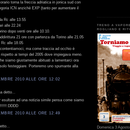
orario torna la freccia adriatica in jonica sud con
goria ICN anzichè EXP (tanto per aumentare il
a Rc alle 13.55
ri alle 22.24
TRENO A VAPOR
ROGLIANO E RI
orino dopo venti ore alle 10.10.
addirittura 21 ore con partenza da Torino alle 21.05
a Rc alle 18.05
accontentiamoci, ma come traccia ad occhio è
 rispetto ai tempi del 2005 dove impiegava meno.
he siamo giustamente abituati a lamentarci ora
solo festeggiare. Porteremo uno spumante alla
MBRE 2010 ALLE ORE 12:02
 detto...
r esultare ad una notizia simile pensa come siamo
!!!!!!:DDDD
MBRE 2010 ALLE ORE 12:49
tto...
Domenica 3 Agosto 