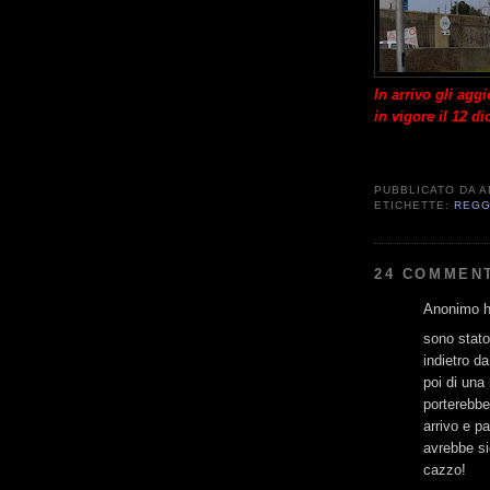
In arrivo gli agg
in vigore il 12 d
PUBBLICATO DA
A
ETICHETTE:
REGG
24 COMMENT
Anonimo ha
sono stato
indietro d
poi di una 
porterebbe
arrivo e p
avrebbe si
cazzo!