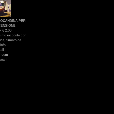
 LOCANDINA PER
ENSIONE -
+ € 2,00
issimo racconto con
rica, firmato da
info:
l.it -
l.com -
ria.it