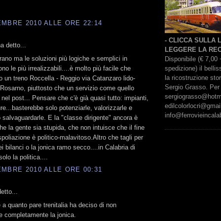
MBRE 2010 ALLE ORE 22:14
- CLICCA SULLA
 detto...
LEGGERE LA REC
ano ma le soluzioni più logiche e semplici in
Disponibile (€ 7,00 
spedizione) il bell
no le più irrealizzabili....è molto più facile che
la ricostruzione sto
no un treno Roccella - Reggio via Catanzaro lido-
Sergio Grasso. Per 
Rosarno, piuttosto che un servizio come quello
sergiograsso@hotmai
nel post... Pensare che c'è già quasi tutto: impianti,
edilcolorlocri@gmai
ure...basterebbe solo potenziarle, valorizzarle e
info@ferrovieincalab
o salvaguardarle. E la "classe dirigente" ancora è
he la gente sia stupida, che non intuisce che il fine
spoliazione è politico-malavitoso.Altro che tagli per
ei bilanci o la jonica ramo secco....in Calabria di
olo la politica....
MBRE 2010 ALLE ORE 00:31
etto...
 a quanto pare trenitalia ha deciso di non
e completamente la jonica.