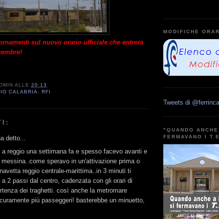
MODIFICHE ORAR
iornamenti sul nuovo orario ufficiale che entrerà
icembre!
DMIN
ALLE
20:13
IO CALABRIA
,
RFI
Tweets di @ferrinca
I:
"QUANDO ANCHE 
FERMAVANO I T.
 detto...
 a reggio una settimana fa e spesso facevo avanti e
a messina..come speravo in un'attivazione prima o
navetta reggio centrale-marittima..in 3 minuti ti
 a 2 passi dal centro, cadenzata con gli orari di
artenza dei traghetti. così anche la metromare
curamente più passeggeri! basterebbe un minuetto,