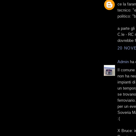
ce la faran
tecnico: "
politico: 
a parte gl
C.le - RC 
dovrebbe far
20 NOVE
Admin
ha d
Il comune 
non ha nean
impianti d
un tempora
se trovano
ferroviari
per un ev
Soveria Ma
:(
X Bruce: i