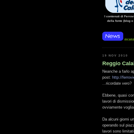
I contenuti di Ferro
della fonte (blog o
• 14/10/14 • La mancanza di energia p
19 NOV 2010
Reggio Calabr
Neanche a farlo ap
post:
http://ferro
...ricordate vero?
Ebbene, quasi come
lavori di dismissi
ovviamente voglia
Da alcuni giorni u
operando sul piazz
lavori sono limitat