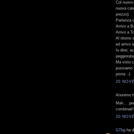
Col nuovo 
nuova cate
prezzo).
Partenza d
Arrivo a Ba
Arrivo a T
Al ritorno 
ed arrivo 
Io direi, 
peggiorata
Ma visto c
possiamo 
prima :-)
20 NOVE
Anonimo ha
Mah.....pe
combinati!
20 NOVE
GTbg
ha de