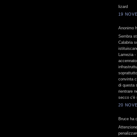
lizard
19 NOVE
Anonimo ha
Sembra str
Calabria so
istituisca
Lamezia - 
accennato 
infrastrutt
soprattutt
convinta c
di questa 
rientrare n
secco c'è s
20 NOVE
Bruce ha d
Attenzione
penalizzar