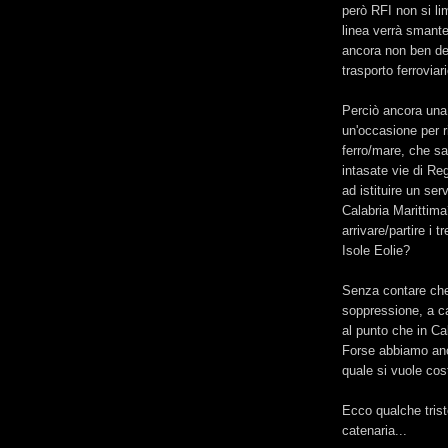
però RFI non si li
linea verrà smante
ancora non ben def
trasporto ferroviari
Perciò ancora una
un'occasione per r
ferro/mare, che sa
intasate vie di Re
ad istituire un se
Calabria Marittim
arrivare/partire i 
Isole Eolie?
Senza contare che
soppressione, a cau
al punto che in Ca
Forse abbiamo anc
quale si vuole cost
Ecco qualche trist
catenaria...