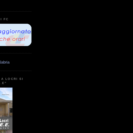
I FC
labria
A LOCRI SI
E.E"