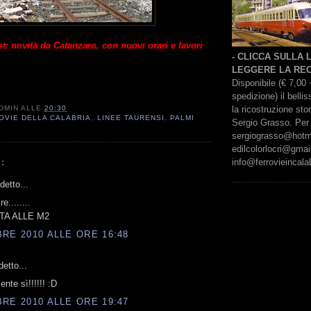
: novità da Catanzaro, con nuovi orari e lavori
- CLICCA SULLA
LEGGERE LA REC
Disponibile (€ 7,00 
spedizione) il bell
la ricostruzione sto
DMIN
ALLE
20:30
OVIE DELLA CALABRIA
,
LINEE TAURENSI
,
PALMI
Sergio Grasso. Per 
sergiograsso@hotmai
edilcolorlocri@gmai
info@ferrovieincalab
:
etto...
e........
TA ALLE M2
RE 2010 ALLE ORE 16:48
etto...
nte sì!!!!!! :D
RE 2010 ALLE ORE 19:47