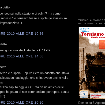
 detto...
dei segnali nella stazione di palmi? ma come
l servizio? io pensavo fosse a spola (le stazioni mi
TRENO A VAPOR
impresenziate..)
ROGLIANO E RI
RE 2010 ALLE ORE 10:36
etto...
inaugurazione degli stadler a CZ Città
RE 2010 ALLE ORE 14:08
etto...
 servizio è a spola!!Eppure c'era un addetto che stava
alcosa sul cablaggio, che si intravede anche nella
sà!
ler l'ho saputo oggi a Cz Città da un amico delle
oppo ho paura di non poter andarci purtroppo, causa
! :'(
RE 2010 ALLE ORE 20:20
Domenica 3 Agosto 