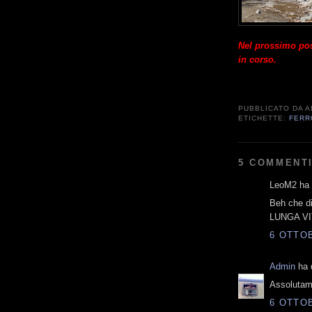
Nel prossimo post
in corso.
PUBBLICATO DA
A
ETICHETTE:
FERR
5 COMMENTI
LeoM2 ha d
Beh che dir
LUNGA VI
6 OTTOB
Admin
ha d
Assolutame
6 OTTOB