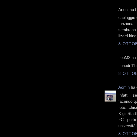
Anonimo ha
cablaggio 
funziona i
sembrano 
lizard king
8 OTTOB
LeoM2 ha d
Lunedi 11 
8 OTTOB
Admin
ha d
Infatti il
facendo qu
foto...chis
X gli Stad
FC...purtr
università!!
8 OTTOB