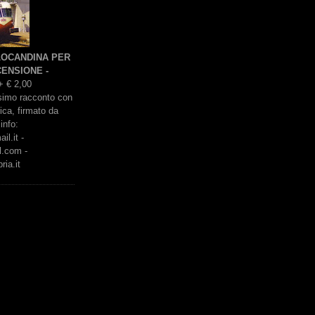
 LOCANDINA PER
ENSIONE -
+ € 2,00
issimo racconto con
rica, firmato da
info:
l.it -
l.com -
ria.it