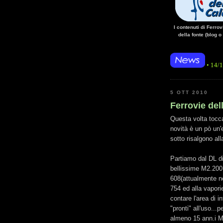
I contenuti di Ferro
della fonte (blog o
• 14/10/14 • La ma
5 OTT 2010
Ferrovie del
Questa volta tocca
novità è un pò un'
sotto risalgono all
Partiamo dal DL di
bellissime M2.200 
608(attualmente n
754 ed alla vapori
contare l'area di i
"pronti" all'uso..
almeno 15 ann.i M