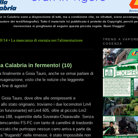
vie in Calabria sono a disposizione di tutti, ma a condizione che, se sfruttati, siano accompag
 autore dei testi/fotografie). Tutto il materiale ivi pubblicato è protetto da Copyright, perciò pe
incresciose vi preghiamo di seguire questa piccola regola. Buon Viaggio!
TRENO A VAPOR
ncanza di energia per l'alimentazione elettrica, sulla linea Paola - Cosenza, causa l'
COSENZA
la Calabria in fermento! (10)
 finalmente a Gioia Tauro, anche se ormai parlare di
esagerazione, visto che le notizie che leggerete
a fine di agosto!
 Gioia Tauro, dove oltre alle onnipresenti e
allo stato originario, troviamo i due locomotori Lm4
on funzionante) ed Lm4 605, oltre al piccolo Lm2
era 188, superstite della Soverato-Chiaravalle. Senza
nterscambio FS-FC con tanto di carrellini di trasbordo
.peccato che purtroppo nessun carro arriva e parte da
a "frugando" nelle rimesse, è stato impossibile non