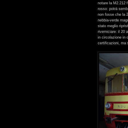
notare la M2.212 fr
rosso: potrà sembr
non fosse che la 21
nebbia-verde magn
stato meglio riprist
riverniciare: il 20
in circolazione in
certificazioni, ma