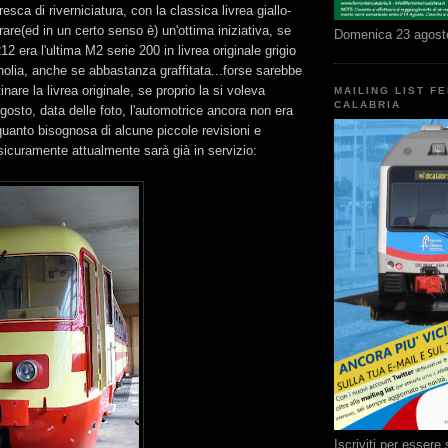
esca di riverniciatura, con la classica livrea giallo-
are(ed in un certo senso è) un'ottima iniziativa, se
Domenica 23 agost
2 era l'ultima M2 serie 200 in livrea originale grigio
olia, anche se abbastanza graffitata...forse sarebbe
inare la livrea originale, se proprio la si voleva
MAILING LIST F
CALABRIA
 agosto, data delle foto, l'automotrice ancora non era
 quanto bisognosa di alcune piccole revisioni e
 sicuramente attualmente sarà già in servizio:
Iscriviti per esser