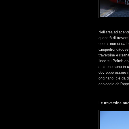
Nell'area adiacente
quantità di traver
opera: non si sa b
Cinquefrondi(dove p
traversine e risana
linea su Palmi: an
stazione sono in co
dovrebbe essere ri
originario: c'è da
cablaggio dell'app
Le traversine nu