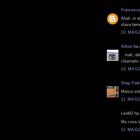
Francesco
Ahah..in e
stava bene
10 MAGG
Admin
ha d
...mah, al
chiamarlo 
10 MAGG
Shay Par
Manca sol
11 MAGG
LeoM2 ha d
Ma cosa si
11 MAGG