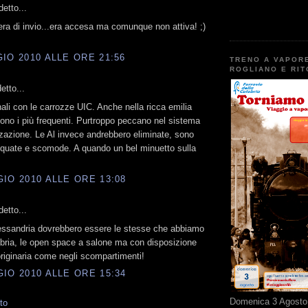
etto...
 era di invio...era accesa ma comunque non attiva! ;)
IO 2010 ALLE ORE 21:56
TRENO A VAPOR
ROGLIANO E RI
etto...
nali con le carrozze UIC. Anche nella ricca emilia
no i più frequenti. Purtroppo peccano nel sistema
zzazione. Le Al invece andrebbero eliminate, sono
iquate e scomode. A quando un bel minuetto sulla
IO 2010 ALLE ORE 13:08
etto...
essandria dovrebbero essere le stesse che abbiamo
abria, le open space a salone ma con disposizione
 originaria come negli scompartimenti!
IO 2010 ALLE ORE 15:34
Domenica 3 Agosto 
to