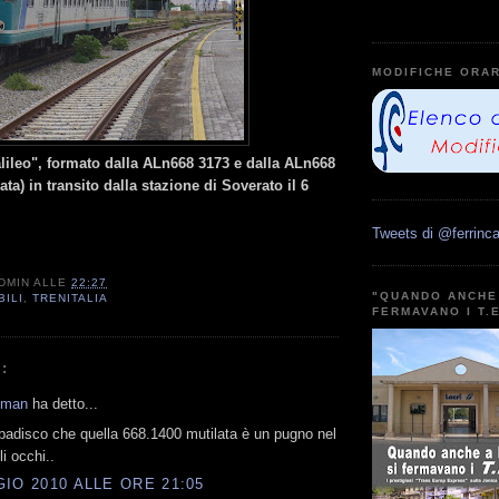
MODIFICHE ORAR
lileo", formato dalla ALn668 3173 e dalla ALn668
ta) in transito dalla stazione di Soverato il 6
Tweets di @ferrinca
DMIN
ALLE
22:27
"QUANDO ANCHE 
BILI
,
TRENITALIA
FERMAVANO I T.
:
kman
ha detto...
ibadisco che quella 668.1400 mutilata è un pugno nel
i occhi..
IO 2010 ALLE ORE 21:05