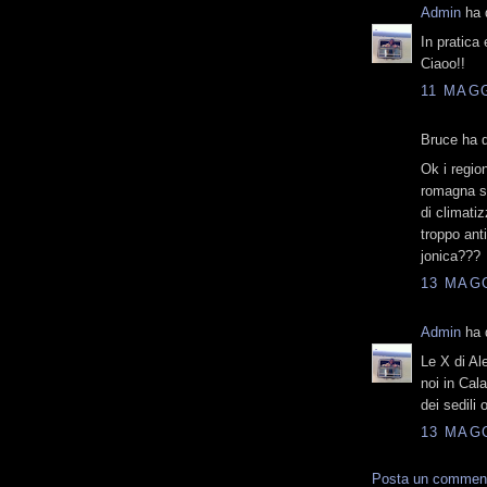
Admin
ha d
In pratica
Ciaoo!!
11 MAGG
Bruce ha d
Ok i regio
romagna so
di climati
troppo ant
jonica???
13 MAGG
Admin
ha d
Le X di Al
noi in Cal
dei sedili
13 MAGG
Posta un commen