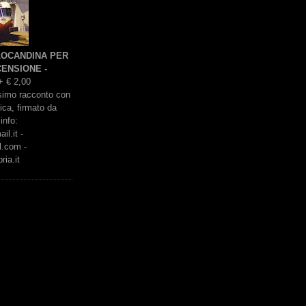
 LOCANDINA PER
ENSIONE -
+ € 2,00
issimo racconto con
rica, firmato da
info:
l.it -
l.com -
ria.it