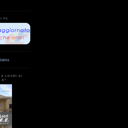
I FC
labria
A LOCRI SI
E.E"