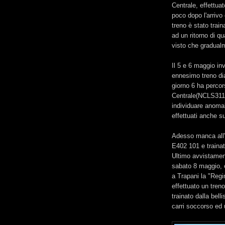
Centrale, effettua
poco dopo l'arrivo
treno è stato trai
ad un ritorno di q
visto che gradual
Il 5 e 6 maggio inv
ennesimo treno dia
giorno 6 ha percor
Centrale(NCLS31175
individuare anomali
effettuati anche su
Adesso manca all'
E402 101 e traina
Ultimo avvistamen
sabato 8 maggio, è 
a Trapani la "Regi
effettuato un treno
trainato dalla bell
carri soccorso ed 