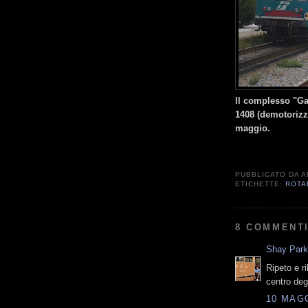
Il complesso "Ga
1408 (demotorizza
maggio.
PUBBLICATO DA
A
ETICHETTE:
ROTA
8 COMMENTI
Shay Par
Ripeto e r
centro degl
10 MAGG