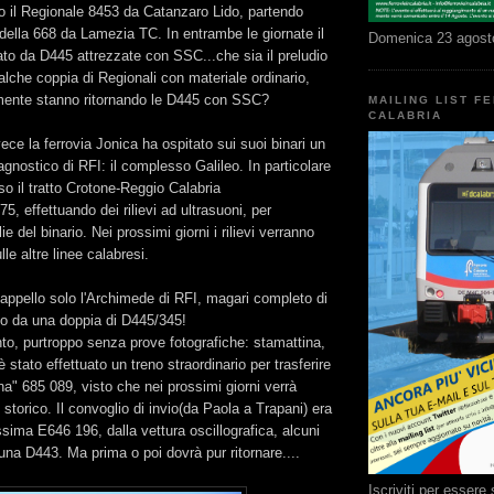
to il Regionale 8453 da Catanzaro Lido, partendo
 della 668 da Lamezia TC. In entrambe le giornate il
Domenica 23 agost
nato da D445 attrezzate con SSC...che sia il preludio
ualche coppia di Regionali con materiale ordinario,
mente stanno ritornando le D445 con SSC?
MAILING LIST F
CALABRIA
ece la ferrovia Jonica ha ospitato sui suoi binari un
gnostico di RFI: il complesso Galileo. In particolare
so il tratto Crotone-Reggio Calabria
, effettuando dei rilievi ad ultrasuoni, per
e del binario. Nei prossimi giorni i rilievi verranno
lle altre linee calabresi.
appello solo l'Archimede di RFI, magari completo di
to da una doppia di D445/345!
to, purtroppo senza prove fotografiche: stamattina,
stato effettuato un treno straordinario per trasferire
na" 685 089, visto che nei prossimi giorni verrà
 storico. Il convoglio di invio(da Paola a Trapani) era
issima E646 196, dalla vettura oscillografica, alcuni
una D443. Ma prima o poi dovrà pur ritornare....
Iscriviti per esser