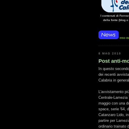
I contenuti di Ferro
della fonte (blog o
a, sulla linea Paola - Cosenza, causa l'arresto improvviso di un treno nella galleria 
8 MAG 2010
Post anti-mo
In questo secondo
dei recenti avvista
Calabria in genera
L'avvistamento più
Centrale-Lamezia T
maggio con una do
space, serie '64, 
Catanzaro Lido, i
partire per Lamezi
ordinario trainato 