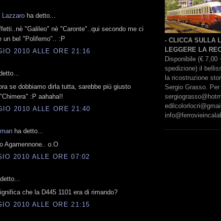
 Lazzaro
ha detto...
ffetti..nè "Galileo" nè "Caronte"..qui secondo me ci
 un bel "Polifemo".. :P
- CLICCA SULLA
LEGGERE LA REC
IO 2010 ALLE ORE 21:16
Disponibile (€ 7,00 
spedizione) il bell
etto...
la ricostruzione sto
lora se dobbiamo dirla tutta, sarebbe più giusto
Sergio Grasso. Per 
sergiograsso@hotmai
"Chimera" :P aahaha!!
edilcolorlocri@gmai
IO 2010 ALLE ORE 21:40
info@ferrovieincalab
kman
ha detto...
o Agamennone.. o.O
IO 2010 ALLE ORE 07:02
etto...
gnifica che la D445 1101 era di rimando?
IO 2010 ALLE ORE 21:15