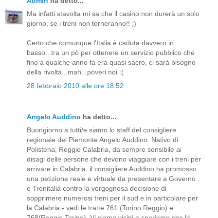
Admin
ha detto...
Ma infatti stavolta mi sa che il casino non durerà un solo
giorno, se i treni non torneranno!! ;)
Certo che comunque l'Italia è caduta davvero in
basso...tra un pò per ottenere un servizio pubblico che
fino a qualche anno fa era quasi sacro, ci sarà bisogno
della rivolta...mah...poveri noi :(
28 febbraio 2010 alle ore 18:52
Angelo Auddino
ha detto...
Buongiorno a tutti/e siamo lo staff del consigliere
regionale del Piemonte Angelo Auddino. Nativo di
Polistena, Reggio Calabria, da sempre sensibile ai
disagi delle persone che devono viaggiare con i treni per
arrivare in Calabria, il consigliere Auddino ha promosso
una petizione reale e virtuale da presentare a Governo
e Trenitalia contro la vergognosa decisione di
sopprimere numerosi treni per il sud e in particolare per
la Calabria - vedi le tratte 761 (Torino Reggio) e
768(Reggio Torino). Vi siamo vicini e speriamo che la