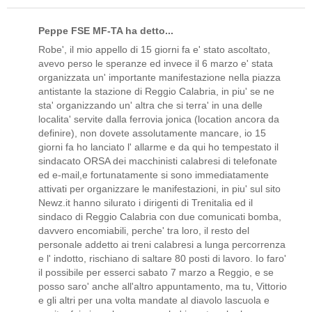
Peppe FSE MF-TA ha detto...
Robe', il mio appello di 15 giorni fa e' stato ascoltato,
avevo perso le speranze ed invece il 6 marzo e' stata
organizzata un' importante manifestazione nella piazza
antistante la stazione di Reggio Calabria, in piu' se ne
sta' organizzando un' altra che si terra' in una delle
localita' servite dalla ferrovia jonica (location ancora da
definire), non dovete assolutamente mancare, io 15
giorni fa ho lanciato l' allarme e da qui ho tempestato il
sindacato ORSA dei macchinisti calabresi di telefonate
ed e-mail,e fortunatamente si sono immediatamente
attivati per organizzare le manifestazioni, in piu' sul sito
Newz.it hanno silurato i dirigenti di Trenitalia ed il
sindaco di Reggio Calabria con due comunicati bomba,
davvero encomiabili, perche' tra loro, il resto del
personale addetto ai treni calabresi a lunga percorrenza
e l' indotto, rischiano di saltare 80 posti di lavoro. Io faro'
il possibile per esserci sabato 7 marzo a Reggio, e se
posso saro' anche all'altro appuntamento, ma tu, Vittorio
e gli altri per una volta mandate al diavolo lascuola e