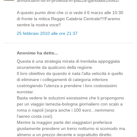
annunciano-sit-in-protesta-in-piazza-garibaldi/28582/
A questo punto direi che ci si vede il 6 marzo alle 10:30
di fronte la mitica Reggio Calabria Centrale!!!!Faremo
sentire la nostra voce!!
25 febbraio 2010 alle ore 21:37
Anonimo ha detto...
Questa è una strategia mirata di trenitalia appoggiata
sicuramente da qualcuno della regione.
Il loro obiettivo da quando è nata l'alta velocità è quello
di eliminare i collegamenti di categoria inferiore
costringiendo l'utenza a prendere i loro costosissimi
eurostar.
Basta vedere le soluzioni esosissime che ti propongono
per un viaggio lamezia-bologna giornaliero con scalo a
roma o napoli (sopra anche i 100 euro...nemmeno
l'aereo costa così).
Mentre la maggior parte dei viaggiatori preferisce
giustamente prendere un treno notturno si scomodo ma
almeno a un prezzo decente e soprattutto diretto.