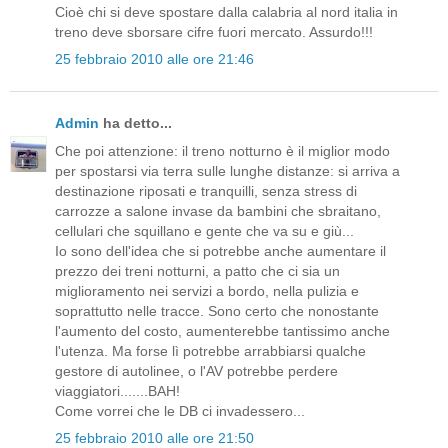
Cioè chi si deve spostare dalla calabria al nord italia in
treno deve sborsare cifre fuori mercato. Assurdo!!!
25 febbraio 2010 alle ore 21:46
Admin
ha detto...
Che poi attenzione: il treno notturno è il miglior modo
per spostarsi via terra sulle lunghe distanze: si arriva a
destinazione riposati e tranquilli, senza stress di
carrozze a salone invase da bambini che sbraitano,
cellulari che squillano e gente che va su e giù...
Io sono dell'idea che si potrebbe anche aumentare il
prezzo dei treni notturni, a patto che ci sia un
miglioramento nei servizi a bordo, nella pulizia e
soprattutto nelle tracce. Sono certo che nonostante
l'aumento del costo, aumenterebbe tantissimo anche
l'utenza. Ma forse lì potrebbe arrabbiarsi qualche
gestore di autolinee, o l'AV potrebbe perdere
viaggiatori.......BAH!
Come vorrei che le DB ci invadessero...
25 febbraio 2010 alle ore 21:50