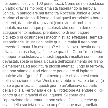
nei periodi festivi di 100 persone....). Come se non bastasse
un altro gravissimo problema sta flagellando la ferrovia
Jonica, in particolare nel tratto tra Roccella Jonica e Bova
Marina: ci troviamo di fronte ad atti quasi terroristici a bordo
dei treni, da parte di ragazzini (con evidenti problemi
mentali, ma comunque pericolosi), che con un demenziale
atteggiamento mafioso, prentendono di non pagare il
biglietto o di costringere i macchinisti ad effettuare "fermate
straordinarie" in stazioni nelle quali in realtà il treno non
prevede fermata. Un esempio? Africo Nuovo...bestia nera
d'Italia. La cosa tragica è che se qualche Capo Treno tenta
di opporre restistenza a questi teppisti, i risultati sono i treni
devastati, soste in linea a causa dell'azionamento del freno
d'emergenza ed addirittura piccoli attentati lungo la ferrovia,
che non stiamo qui ad elencare per evitare di ispirare
qualche altro "genio". Finalmente pare ci si sia resi conto
della situazione da Far West, e dovrebbe iniziare a breve (o
forse è già iniziata in questi giorni) un'offensiva da parte
della Polizia Ferroviaria e della Protezione Aziendale di RFI,
contro questi branchi di delinquenti. Si spera che
l'operazione sia duratura e non solo di facciata, e che questi
scarti della società ricevano un pò di sane manganellate