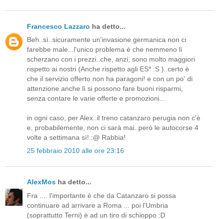
Francesco Lazzaro
ha detto...
Beh..sì..sicuramente un'invasione germanica non ci
farebbe male...l'unico problema è che nemmeno lì
scherzano con i prezzi..che, anzi, sono molto maggiori
rispetto ai nostri (Anche rispetto agli ES* :S )..certo è
che il servizio offerto non ha paragoni! e con un po' di
attenzione anche lì si possono fare buoni risparmi,
senza contare le varie offerte e promozioni...
in ogni caso, per Alex..il treno catanzaro perugia non c'è
e, probabilemente, non ci sarà mai..però le autocorse 4
volte a settimana sì! :@ Rabbia!
25 febbraio 2010 alle ore 23:16
AlexMos
ha detto...
Fra .... l'importante è che da Catanzaro si possa
continuare ad arrivare a Roma ... poi l'Umbria
(soprattutto Terni) è ad un tiro di schioppo :D