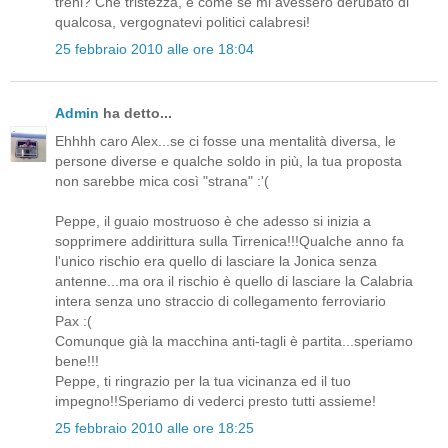
treni? Che tristezza, e come se mi avessero derubato di
qualcosa, vergognatevi politici calabresi!
25 febbraio 2010 alle ore 18:04
Admin
ha detto...
Ehhhh caro Alex...se ci fosse una mentalità diversa, le
persone diverse e qualche soldo in più, la tua proposta
non sarebbe mica così "strana" :'(
Peppe, il guaio mostruoso è che adesso si inizia a
sopprimere addirittura sulla Tirrenica!!!Qualche anno fa
l'unico rischio era quello di lasciare la Jonica senza
antenne...ma ora il rischio è quello di lasciare la Calabria
intera senza uno straccio di collegamento ferroviario
Pax :(
Comunque già la macchina anti-tagli è partita...speriamo
bene!!!
Peppe, ti ringrazio per la tua vicinanza ed il tuo
impegno!!Speriamo di vederci presto tutti assieme!
25 febbraio 2010 alle ore 18:25