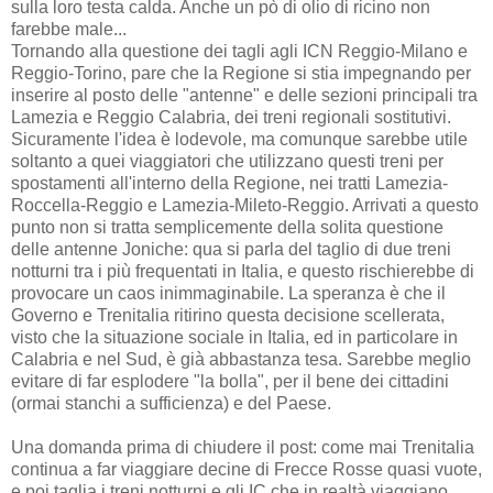
sulla loro testa calda. Anche un pò di olio di ricino non
farebbe male...
Tornando alla questione dei tagli agli ICN Reggio-Milano e
Reggio-Torino, pare che la Regione si stia impegnando per
inserire al posto delle "antenne" e delle sezioni principali tra
Lamezia e Reggio Calabria, dei treni regionali sostitutivi.
Sicuramente l'idea è lodevole, ma comunque sarebbe utile
soltanto a quei viaggiatori che utilizzano questi treni per
spostamenti all'interno della Regione, nei tratti Lamezia-
Roccella-Reggio e Lamezia-Mileto-Reggio. Arrivati a questo
punto non si tratta semplicemente della solita questione
delle antenne Joniche: qua si parla del taglio di due treni
notturni tra i più frequentati in Italia, e questo rischierebbe di
provocare un caos inimmaginabile. La speranza è che il
Governo e Trenitalia ritirino questa decisione scellerata,
visto che la situazione sociale in Italia, ed in particolare in
Calabria e nel Sud, è già abbastanza tesa. Sarebbe meglio
evitare di far esplodere "la bolla", per il bene dei cittadini
(ormai stanchi a sufficienza) e del Paese.
Una domanda prima di chiudere il post: come mai Trenitalia
continua a far viaggiare decine di Frecce Rosse quasi vuote,
e poi taglia i treni notturni e gli IC che in realtà viaggiano