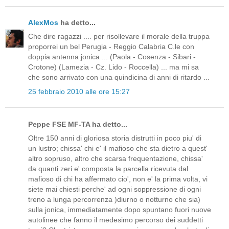
AlexMos
ha detto...
Che dire ragazzi .... per risollevare il morale della truppa
proporrei un bel Perugia - Reggio Calabria C.le con
doppia antenna jonica ... (Paola - Cosenza - Sibari -
Crotone) (Lamezia - Cz. Lido - Roccella) ... ma mi sa
che sono arrivato con una quindicina di anni di ritardo ...
25 febbraio 2010 alle ore 15:27
Peppe FSE MF-TA ha detto...
Oltre 150 anni di gloriosa storia distrutti in poco piu' di
un lustro; chissa' chi e' il mafioso che sta dietro a quest'
altro sopruso, altro che scarsa frequentazione, chissa'
da quanti zeri e' composta la parcella ricevuta dal
mafioso di chi ha affermato cio', non e' la prima volta, vi
siete mai chiesti perche' ad ogni soppressione di ogni
treno a lunga percorrenza )diurno o notturno che sia)
sulla jonica, immediatamente dopo spuntano fuori nuove
autolinee che fanno il medesimo percorso dei suddetti