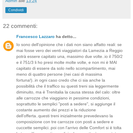
Admin
alle
13:24
Condividi
22 commenti:
Francesco Lazzaro
ha detto...
Io sono dell'opinione che i dati non siano affatto reali: se
mai fosse vero dei venti viaggiatori da Lamezia a Reggio
potrà essere capitato una, massimo due volte..io il 750/2
e il 751/3 li ho presi molte molte volte, e non mi è MAI
capitato di essere da solo nello scompartimento, mai
meno di quattro persone (nei casi di massima
fortuna!)..in ogni caso credo che ci sia anche la
possibilità che il traffico su questi treni sia leggermente
diminuito, ma è Trenitalia la causa stessa del calo: oltre
alle carrozze che viaggiano in pessime condizioni,
soprattutto le semplici "posti a sedere", si aggiunge il
costante aumento dei prezzi e la riduzione
dell'offerta..questi treni inizialmente prevedevano la
composizione con tre carrozze con posti a sedere e
cuccette semplici..poi con l'arrivo delle Comfort si è tolta