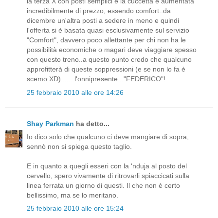
la terza X con posti semplici e la cuccetta è aumentata
incredibilmente di prezzo, essendo comfort..da
dicembre un'altra posti a sedere in meno e quindi
l'offerta si è basata quasi esclusivamente sul servizio
"Comfort", davvero poco allettante per chi non ha le
possibilità economiche o magari deve viaggiare spesso
con questo treno..a questo punto credo che qualcuno
approfitterà di queste soppressioni (e se non lo fa è
scemo XD).......l'onnipresente..."FEDERICO"!
25 febbraio 2010 alle ore 14:26
Shay Parkman
ha detto...
Io dico solo che qualcuno ci deve mangiare di sopra,
sennò non si spiega questo taglio.
E in quanto a quegli esseri con la 'nduja al posto del
cervello, spero vivamente di ritrovarli spiaccicati sulla
linea ferrata un giorno di questi. Il che non è certo
bellissimo, ma se lo meritano.
25 febbraio 2010 alle ore 15:24