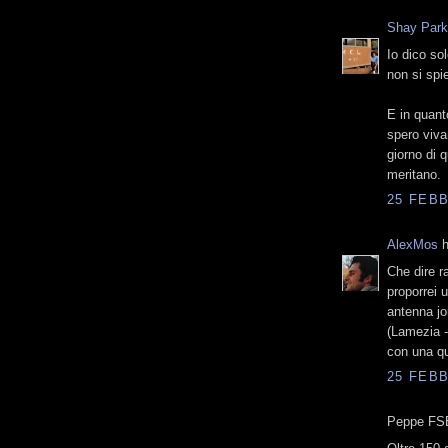
Shay Par
Io dico so
non si spi
E in quanto
spero vivam
giorno di 
meritano.
25 FEBB
AlexMos
h
Che dire ra
proporrei 
antenna jo
(Lamezia -
con una qui
25 FEBB
Peppe FSE