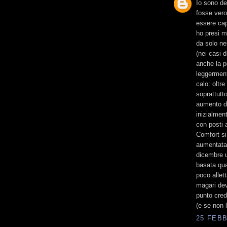
Io sono del
fosse vero
essere cap
ho presi m
da solo ne
(nei casi 
anche la po
leggerment
calo: oltr
soprattutt
aumento dei
inizialmen
con posti 
Comfort si
aumentata 
dicembre un
basata qua
poco allet
magari dev
punto cred
(e se non 
25 FEBB