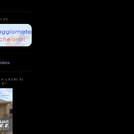
I FC
labria
A LOCRI SI
E.E"