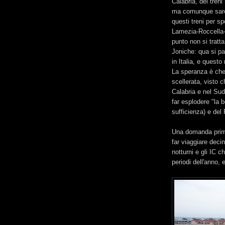
Calabria, dei treni
ma comunque sarebb
questi treni per sp
Lamezia-Roccella-
punto non si tratt
Joniche: qua si par
in Italia, e quest
La speranza è che 
scellerata, visto c
Calabria e nel Sud
far esplodere "la b
sufficienza) e del
Una domanda prima
far viaggiare decin
notturni e gli IC c
periodi dell'anno,