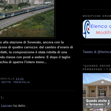
MODIFICHE ORAR
vo alla stazione di Soverato, ancora con la
one di quattro carrozze: dal cambio d'orario di
Tweets di @ferrinca
fatti, la composizione è stata ridotta di una
da classe con posti a sedere. E dopo il taglio
schia di sparire l'intero treno...
"QUANDO ANCHE 
FERMAVANO I T.
DMIN
ALLE
13:24
I NOTTE
,
TRENITALIA
I:
 Lazzaro
ha detto...