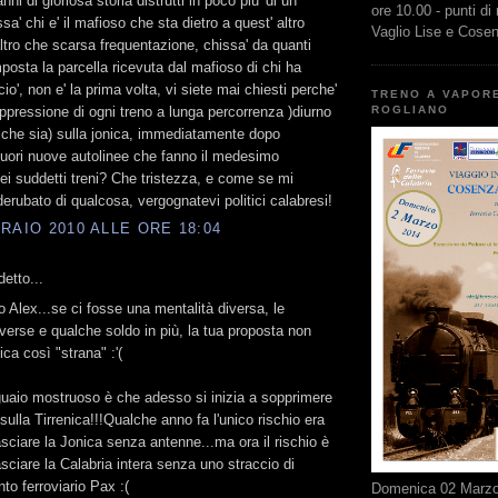
nni di gloriosa storia distrutti in poco piu' di un
ore 10.00 - punti di
ssa' chi e' il mafioso che sta dietro a quest' altro
Vaglio Lise e Cose
ltro che scarsa frequentazione, chissa' da quanti
mposta la parcella ricevuta dal mafioso di chi ha
io', non e' la prima volta, vi siete mai chiesti perche'
TRENO A VAPOR
ppressione di ogni treno a lunga percorrenza )diurno
ROGLIANO
 che sia) sulla jonica, immediatamente dopo
uori nuove autolinee che fanno il medesimo
ei suddetti treni? Che tristezza, e come se mi
erubato di qualcosa, vergognatevi politici calabresi!
RAIO 2010 ALLE ORE 18:04
etto...
 Alex...se ci fosse una mentalità diversa, le
verse e qualche soldo in più, la tua proposta non
ca così "strana" :'(
guaio mostruoso è che adesso si inizia a sopprimere
 sulla Tirrenica!!!Qualche anno fa l'unico rischio era
lasciare la Jonica senza antenne...ma ora il rischio è
asciare la Calabria intera senza uno straccio di
to ferroviario Pax :(
Domenica 02 Marzo 