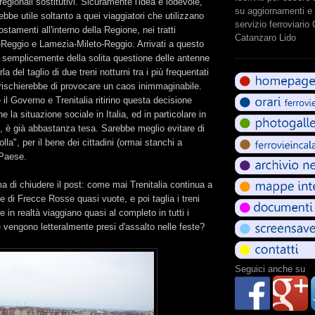
 regionali sostitutivi. Sicuramente l'idea è lodevole,
su aggiornamenti e 
e utile soltanto a quei viaggiatori che utilizzano
servizio ferroviario
ostamenti all'interno della Regione, nei tratti
Catanzaro Lido
Reggio e Lamezia-Mileto-Reggio. Arrivati a questo
a semplicemente della solita questione delle antenne
la del taglio di due treni notturni tra i più frequentati
o rischierebbe di provocare un caos inimmaginabile.
il Governo e Trenitalia ritirino questa decisione
he la situazione sociale in Italia, ed in particolare in
, è già abbastanza tesa. Sarebbe meglio evitare di
olla", per il bene dei cittadini (ormai stanchi a
 Paese.
 di chiudere il post: come mai Trenitalia continua a
e di Frecce Rosse quasi vuote, e poi taglia i treni
he in realtà viaggiano quasi al completo in tutti i
 e vengono letteralmente presi d'assalto nelle feste?
Seguici anche su