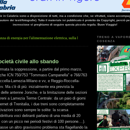
vie in Calabria sono a disposizione di tutti, ma a condizione che, se sfruttati, siano accompag
 autore dei testi/fotografie). Tutto il materiale ivi pubblicato è protetto da Copyright, perciò pe
incresciose vi preghiamo di seguire questa piccola regola. Buon Viaggio!
TRENO A VAPOR
 per l'alimentazione elettrica, sulla linea Paola - Cosenza, causa l'arresto improvvis
COSENZA
ocietà civile allo sbando
rmata la soppressione, a partire dal primo marzo,
niche ICN 750/753 "Tommaso Campanella" e 766/763
occella-Lamezia-Milano e vv, e Reggio-Roccella-
v. Ma c'è di più: inizialmente era prevista la
delle antenne Joniche, e la limitazione delle sezioni
 treni a Lamezia Terme Centrale: da un paio di giorni
ternet di Trenitalia, i due treni sono completamente
vazioni sono sempre le solite: la scarsa
irittura voci deliranti parlano di una media di 20
, con un picco nei periodi festivi di 100 persone....).
sse un altro gravissimo problema sta flagellando la