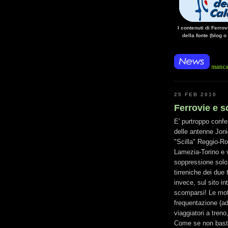
I contenuti di Ferro
della fonte (blog o
• 14/10/14 • La mancanza di energia
25 FEB 2010
Ferrovie e s
E' purtroppo confe
delle antenne Jo
"Scilla" Reggio-R
Lamezia-Torino e v
soppressione solo 
tirreniche dei due
invece, sul sito in
scomparsi! Le moti
frequentazione (add
viaggiatori a treno
Come se non basta