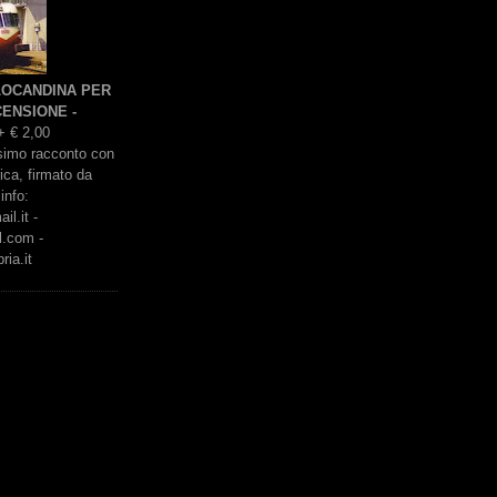
 LOCANDINA PER
ENSIONE -
+ € 2,00
issimo racconto con
rica, firmato da
info:
l.it -
l.com -
ria.it