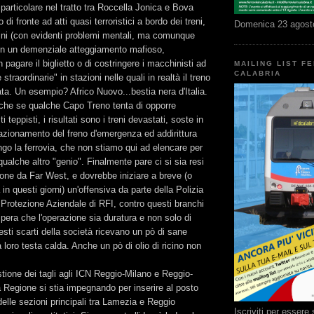
 particolare nel tratto tra Roccella Jonica e Bova
 di fronte ad atti quasi terroristici a bordo dei treni,
Domenica 23 agost
zini (con evidenti problemi mentali, ma comunque
con un demenziale atteggiamento mafioso,
pagare il biglietto o di costringere i macchinisti ad
MAILING LIST F
CALABRIA
straordinarie" in stazioni nelle quali in realtà il treno
a. Un esempio? Africo Nuovo...bestia nera d'Italia.
 che se qualche Capo Treno tenta di opporre
 teppisti, i risultati sono i treni devastati, soste in
'azionamento del freno d'emergenza ed addirittura
ungo la ferrovia, che non stiamo qui ad elencare per
 qualche altro "genio". Finalmente pare ci si sia resi
ione da Far West, e dovrebbe iniziare a breve (o
a in questi giorni) un'offensiva da parte della Polizia
a Protezione Aziendale di RFI, contro questi branchi
spera che l'operazione sia duratura e non solo di
esti scarti della società ricevano un pò di sane
 loro testa calda. Anche un pò di olio di ricino non
tione dei tagli agli ICN Reggio-Milano e Reggio-
a Regione si stia impegnando per inserire al posto
delle sezioni principali tra Lamezia e Reggio
Iscriviti per esser