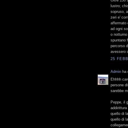
Oltre 150 a
lustro; chi
sopruso, a
zeri e' co
affermato c
ad ogni so
o notturno
spuntano f
percorso d
avessero d
25 FEBB
Admin
ha d
Ehhhh caro
persone di
sarebbe mi
Peppe, il 
addirittura
quello di 
quello di l
collegamen