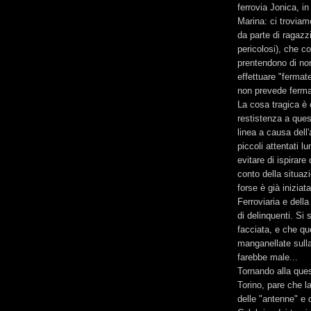
ferrovia Jonica, in
Marina: ci troviamo
da parte di ragaz
pericolosi), che 
prentendono di non 
effettuare "fermate 
non prevede fermat
La cosa tragica è
restistenza a questi
linea a causa dell
piccoli attentati l
evitare di ispirare
conto della situaz
forse è già iniziat
Ferroviaria e dell
di delinquenti. Si 
facciata, e che qu
manganellate sulla
farebbe male...
Tornando alla ques
Torino, pare che l
delle "antenne" e 