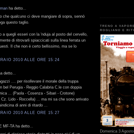
kman
ha detto...
lo che qualcuno ci deve mangiare di sopra, sennò
ega questo taglio.
TRENO A VAPOR
ROGLIANO E RI
 a quegli esseri con la 'nduja al posto del cervello,
ente di ritrovarli spiaccicati sulla linea ferrata un
questi. Il che non è certo bellissimo, ma se lo
RAIO 2010 ALLE ORE 15:24
a detto...
gazzi .... per risollevare il morale della truppa
un bel Perugia - Reggio Calabria C.le con doppia
nica ... (Paola - Cosenza - Sibari - Crotone)
 Cz. Lido - Roccella) ... ma mi sa che sono arrivato
ndicina di anni di ritardo ...
RAIO 2010 ALLE ORE 15:27
 MF-TA ha detto...
Domenica 3 Agosto 