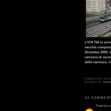
L'ICN 766 in arri
vecchia composiz
Dicembre 2009, in
carrozza di secon
della carrozza, ri
PUBBLICATO DA
A
ETICHETTE:
TREN
22 COMMENT
Francesco