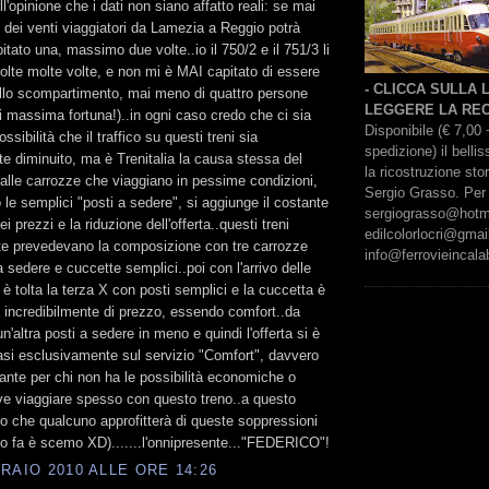
l'opinione che i dati non siano affatto reali: se mai
 dei venti viaggiatori da Lamezia a Reggio potrà
itato una, massimo due volte..io il 750/2 e il 751/3 li
olte molte volte, e non mi è MAI capitato di essere
- CLICCA SULLA
llo scompartimento, mai meno di quattro persone
LEGGERE LA REC
di massima fortuna!)..in ogni caso credo che ci sia
Disponibile (€ 7,00 
ssibilità che il traffico su questi treni sia
spedizione) il bell
e diminuito, ma è Trenitalia la causa stessa del
la ricostruzione sto
e alle carrozze che viaggiano in pessime condizioni,
Sergio Grasso. Per 
o le semplici "posti a sedere", si aggiunge il costante
sergiograsso@hotmai
 prezzi e la riduzione dell'offerta..questi treni
edilcolorlocri@gmai
te prevedevano la composizione con tre carrozze
info@ferrovieincalab
a sedere e cuccette semplici..poi con l'arrivo delle
 è tolta la terza X con posti semplici e la cuccetta è
incredibilmente di prezzo, essendo comfort..da
'altra posti a sedere in meno e quindi l'offerta si è
si esclusivamente sul servizio "Comfort", davvero
tante per chi non ha le possibilità economiche o
e viaggiare spesso con questo treno..a questo
o che qualcuno approfitterà di queste soppressioni
lo fa è scemo XD).......l'onnipresente..."FEDERICO"!
RAIO 2010 ALLE ORE 14:26