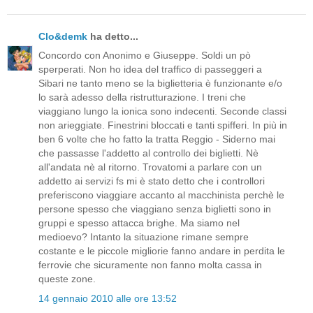
Clo&demk
ha detto...
Concordo con Anonimo e Giuseppe. Soldi un pò
sperperati. Non ho idea del traffico di passeggeri a
Sibari ne tanto meno se la biglietteria è funzionante e/o
lo sarà adesso della ristrutturazione. I treni che
viaggiano lungo la ionica sono indecenti. Seconde classi
non arieggiate. Finestrini bloccati e tanti spifferi. In più in
ben 6 volte che ho fatto la tratta Reggio - Siderno mai
che passasse l'addetto al controllo dei biglietti. Nè
all'andata nè al ritorno. Trovatomi a parlare con un
addetto ai servizi fs mi è stato detto che i controllori
preferiscono viaggiare accanto al macchinista perchè le
persone spesso che viaggiano senza biglietti sono in
gruppi e spesso attacca brighe. Ma siamo nel
medioevo? Intanto la situazione rimane sempre
costante e le piccole migliorie fanno andare in perdita le
ferrovie che sicuramente non fanno molta cassa in
queste zone.
14 gennaio 2010 alle ore 13:52