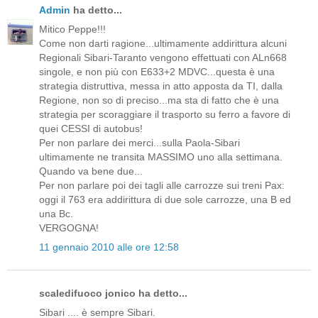
Admin
ha detto...
Mitico Peppe!!!
Come non darti ragione...ultimamente addirittura alcuni
Regionali Sibari-Taranto vengono effettuati con ALn668
singole, e non più con E633+2 MDVC...questa è una
strategia distruttiva, messa in atto apposta da TI, dalla
Regione, non so di preciso...ma sta di fatto che è una
strategia per scoraggiare il trasporto su ferro a favore di
quei CESSI di autobus!
Per non parlare dei merci...sulla Paola-Sibari
ultimamente ne transita MASSIMO uno alla settimana.
Quando va bene due...
Per non parlare poi dei tagli alle carrozze sui treni Pax:
oggi il 763 era addirittura di due sole carrozze, una B ed
una Bc.
VERGOGNA!
11 gennaio 2010 alle ore 12:58
scaledifuoco jonico ha detto...
Sibari .... è sempre Sibari.