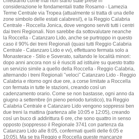
chiediamo come mai non siano state prese in
considerazione le fondamentali tratte Rosarno - Lamezia
Terme Centrale via Tropea (attualmente si tratta di una delle
zone simbolo delle estati calabresi!), e la Reggio Calabria
Centrale - Roccella Jonica, dove vengono serviti tutti i centri
dai treni Regionali. Non sarebbe da sottovalutare neanche
la Roccella - Catanzaro Lido, anche se purtroppo in questo
caso il 90% dei treni Regionali (quasi tutti Reggio Calabria
Centrale - Catanzaro Lido e vv), effettuano fermata solo a
Monasterace - Stilo e Soverato, saltando le località minori:
dopo anni ancora non si è riusciti ad istituire su questo tratto
un servizio simile a quello della Roccella - Reggio Calabria,
alternando i treni Regionali "veloci" Catanzaro Lido - Reggio
Calabria e ritorno ogni due ore, a corse limitate a Roccella
con fermata in tutte le stazioni, creando così un
cadenzamento orario. Come se non bastasse, ogni anno da
giugno a settembre (in pieno periodo turistico), tra Reggio
Calabria Centrale e Catanzaro Lido vengono soppressi ben
due treni la mattina (partenza alle 10:05 e 12:05), creando
così un buco di addirittura 6 ore, che sono quattro in senso
opposto (soppresso il Regionale 3741 con partenza da
Catanzaro Lido alle 8:05, confermati quelli delle 6:05 e
10:05). Ma se tra Reggio e Roccella queste mancanze