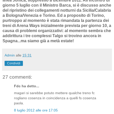
linea Jonica, soppresso a dicembre 2011. All'incontro di
giorno 5 luglio con il Ministro Barca, si è discusso anche
del ripristino dei collegamenti notturni da Sicilia/Calabria
a Bologna/Venezia e Torino. Ed a proposito di Torino,
purtroppo al momento è stata rimandata la partenza dei
treni di Arena Ways inizialmente prevista per giorno 10, a
causa di problemi organizzativi: al momento sembra che
addirittura i tre complessi Talgo si trovino ancora in
Spagna...ma siamo già a metà estate!
Admin
alle
15:31
Condividi
27 commenti:
Fdc ha detto...
magari si sarebbe potuto mettere qualche treno fc
rogliano cosenza in coincidenza a quelli fs cosenza
paola.
8 luglio 2012 alle ore 17:05