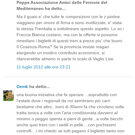
Peppe Associazione Amici delle Ferrovie del
Mediterraneo ha detto...
Ma il guaio e' che tutte le composizioni con le z piotine
viaggiano per onore di firma e sono inutilizzate, e' stata
la stessa Trenitalia a sottolineare questo aspetto. Lo so i
Freccia Bianca costano, ma con le offerte si possono
rimediare i biglietti di questi treni a prezzi piu' che buoni.
Il Cosenza-Roma? Se la provincia insiste magari
elargendo un modico contributo economico, si
rilancerebbe almeno in parte lo scalo di Vaglio Lise.
11 luglio 2012 alle ore 23:21
Demk
ha detto...
una buona iniziativa che fa sperare....soprattutto con
l'estate dove i regionali da noi sembrano più carri
bestiame che altro...treni di 30anni fa che circolano sulla
tratta ionica a volte con l'aria condizionata davvero al
minimo o peggio spenta e pieni di gente...a volte becchi
anche quei treni con i sedili in pelle....con pochissimi
controlli....i mi chiedo se tutti pagano il biglietto tanto non