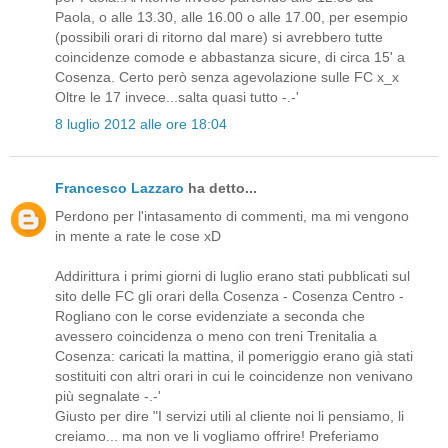
Paola, o alle 13.30, alle 16.00 o alle 17.00, per esempio
(possibili orari di ritorno dal mare) si avrebbero tutte
coincidenze comode e abbastanza sicure, di circa 15' a
Cosenza. Certo però senza agevolazione sulle FC x_x
Oltre le 17 invece...salta quasi tutto -.-'
8 luglio 2012 alle ore 18:04
Francesco Lazzaro
ha detto...
Perdono per l'intasamento di commenti, ma mi vengono
in mente a rate le cose xD
Addirittura i primi giorni di luglio erano stati pubblicati sul
sito delle FC gli orari della Cosenza - Cosenza Centro -
Rogliano con le corse evidenziate a seconda che
avessero coincidenza o meno con treni Trenitalia a
Cosenza: caricati la mattina, il pomeriggio erano già stati
sostituiti con altri orari in cui le coincidenze non venivano
più segnalate -.-'
Giusto per dire "I servizi utili al cliente noi li pensiamo, li
creiamo... ma non ve li vogliamo offrire! Preferiamo