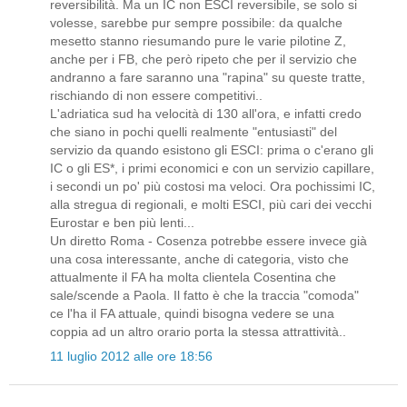
reversibilità. Ma un IC non ESCI reversibile, se solo si
volesse, sarebbe pur sempre possibile: da qualche
mesetto stanno riesumando pure le varie pilotine Z,
anche per i FB, che però ripeto che per il servizio che
andranno a fare saranno una "rapina" su queste tratte,
rischiando di non essere competitivi..
L'adriatica sud ha velocità di 130 all'ora, e infatti credo
che siano in pochi quelli realmente "entusiasti" del
servizio da quando esistono gli ESCI: prima o c'erano gli
IC o gli ES*, i primi economici e con un servizio capillare,
i secondi un po' più costosi ma veloci. Ora pochissimi IC,
alla stregua di regionali, e molti ESCI, più cari dei vecchi
Eurostar e ben più lenti...
Un diretto Roma - Cosenza potrebbe essere invece già
una cosa interessante, anche di categoria, visto che
attualmente il FA ha molta clientela Cosentina che
sale/scende a Paola. Il fatto è che la traccia "comoda"
ce l'ha il FA attuale, quindi bisogna vedere se una
coppia ad un altro orario porta la stessa attrattività..
11 luglio 2012 alle ore 18:56