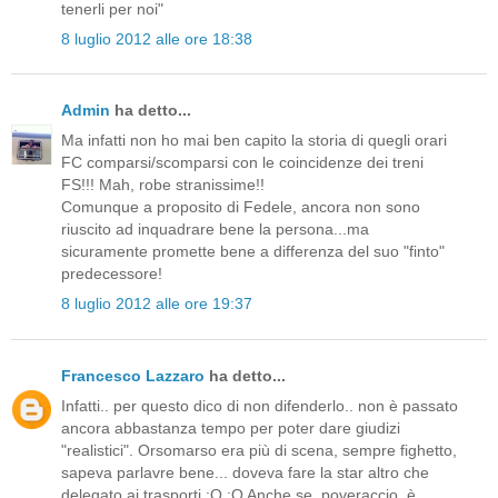
tenerli per noi"
8 luglio 2012 alle ore 18:38
Admin
ha detto...
Ma infatti non ho mai ben capito la storia di quegli orari
FC comparsi/scomparsi con le coincidenze dei treni
FS!!! Mah, robe stranissime!!
Comunque a proposito di Fedele, ancora non sono
riuscito ad inquadrare bene la persona...ma
sicuramente promette bene a differenza del suo "finto"
predecessore!
8 luglio 2012 alle ore 19:37
Francesco Lazzaro
ha detto...
Infatti.. per questo dico di non difenderlo.. non è passato
ancora abbastanza tempo per poter dare giudizi
"realistici". Orsomarso era più di scena, sempre fighetto,
sapeva parlavre bene... doveva fare la star altro che
delegato ai trasporti :O :O Anche se, poveraccio, è