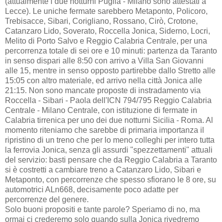
(attualmente i due notturni Puglia - Milano sono attestati a
Lecce). Le uniche fermate sarebbero Metaponto, Policoro,
Trebisacce, Sibari, Corigliano, Rossano, Cirò, Crotone,
Catanzaro Lido, Soverato, Roccella Jonica, Siderno, Locri,
Melito di Porto Salvo e Reggio Calabria Centrale, per una
percorrenza totale di sei ore e 10 minuti: partenza da Taranto
in senso dispari alle 8:50 con arrivo a Villa San Giovanni
alle 15, mentre in senso opposto partirebbe dallo Stretto alle
15:05 con altro materiale, ed arrivo nella città Jonica alle
21:15. Non sono mancate proposte di instradamento via
Roccella - Sibari - Paola dell'ICN 794/795 Reggio Calabria
Centrale - Milano Centrale, con istituzione di fermate in
Calabria tirrenica per uno dei due notturni Sicilia - Roma. Al
momento riteniamo che sarebbe di primaria importanza il
ripristino di un treno che per lo meno colleghi per intero tutta
la ferrovia Jonica, senza gli assurdi "spezzettamenti" attuali
del servizio: basti pensare che da Reggio Calabria a Taranto
si è costretti a cambiare treno a Catanzaro Lido, Sibari e
Metaponto, con percorrenze che spesso sfiorano le 8 ore, su
automotrici ALn668, decisamente poco adatte per
percorrenze del genere.
Solo buoni propositi e tante parole? Speriamo di no, ma
ormai ci crederemo solo quando sulla Jonica rivedremo