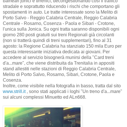
balneari jonici e tirrenici, decongestionando così il traffico
stradale e soprattutto riducendo i rischi che comportano gli
spostamenti in auto. Le tratte interessate sono la Melito di
Porto Salvo - Reggio Calabria Centrale, Reggio Calabria
Centrale - Rosarno, Cosenza - Paola e Sibari - Crotone,
l'unica sulla Jonica. Su ogni tratta saranno disponibili ogni
giorno 280 posti gratuiti sui treni Regionali già circolanti
(non si tratterà quindi di treni supplementari), fino al 31
agosto: la Regione Calabria ha stanziato 150 mila Euro per
questa interessante iniziativa dedicata ai giovani. Per
accedere al servizio bisognerà munirsi della "Card treni
d'a...mare", che viene distribuita da Trenitalia in appositi
stand allestiti nelle stazioni di Reggio Calabria Centrale,
Melito di Porto Salvo, Rosarno, Sibari, Crotone, Paola e
Cosenza.
Inoltre, come visibile nella fotografia in basso, tratta dal sito
www.strill.it
, sono stati applicati i loghi "Un treno d'a...mare"
sui alcuni complessi Minuetto ed ALn668.