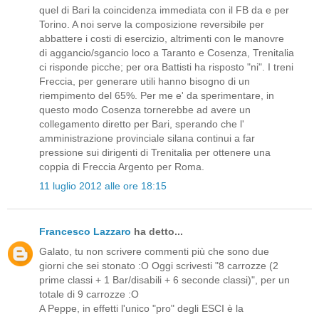
quel di Bari la coincidenza immediata con il FB da e per
Torino. A noi serve la composizione reversibile per
abbattere i costi di esercizio, altrimenti con le manovre
di aggancio/sgancio loco a Taranto e Cosenza, Trenitalia
ci risponde picche; per ora Battisti ha risposto "ni". I treni
Freccia, per generare utili hanno bisogno di un
riempimento del 65%. Per me e' da sperimentare, in
questo modo Cosenza tornerebbe ad avere un
collegamento diretto per Bari, sperando che l'
amministrazione provinciale silana continui a far
pressione sui dirigenti di Trenitalia per ottenere una
coppia di Freccia Argento per Roma.
11 luglio 2012 alle ore 18:15
Francesco Lazzaro
ha detto...
Galato, tu non scrivere commenti più che sono due
giorni che sei stonato :O Oggi scrivesti "8 carrozze (2
prime classi + 1 Bar/disabili + 6 seconde classi)", per un
totale di 9 carrozze :O
A Peppe, in effetti l'unico "pro" degli ESCI è la