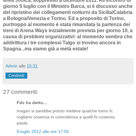
linea Jonica, soppresso a dicembre 2011. All'incontro di
giorno 5 luglio con il Ministro Barca, si è discusso anche
del ripristino dei collegamenti notturni da Sicilia/Calabria
a Bologna/Venezia e Torino. Ed a proposito di Torino,
purtroppo al momento è stata rimandata la partenza dei
treni di Arena Ways inizialmente prevista per giorno 10, a
causa di problemi organizzativi: al momento sembra che
addirittura i tre complessi Talgo si trovino ancora in
Spagna...ma siamo già a metà estate!
Admin
alle
15:31
Condividi
27 commenti:
Fdc ha detto...
magari si sarebbe potuto mettere qualche treno fc
rogliano cosenza in coincidenza a quelli fs cosenza
paola.
8 luglio 2012 alle ore 17:05