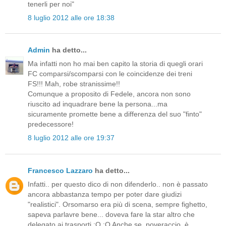
tenerli per noi"
8 luglio 2012 alle ore 18:38
Admin
ha detto...
Ma infatti non ho mai ben capito la storia di quegli orari
FC comparsi/scomparsi con le coincidenze dei treni
FS!!! Mah, robe stranissime!!
Comunque a proposito di Fedele, ancora non sono
riuscito ad inquadrare bene la persona...ma
sicuramente promette bene a differenza del suo "finto"
predecessore!
8 luglio 2012 alle ore 19:37
Francesco Lazzaro
ha detto...
Infatti.. per questo dico di non difenderlo.. non è passato
ancora abbastanza tempo per poter dare giudizi
"realistici". Orsomarso era più di scena, sempre fighetto,
sapeva parlavre bene... doveva fare la star altro che
delegato ai trasporti :O :O Anche se, poveraccio, è