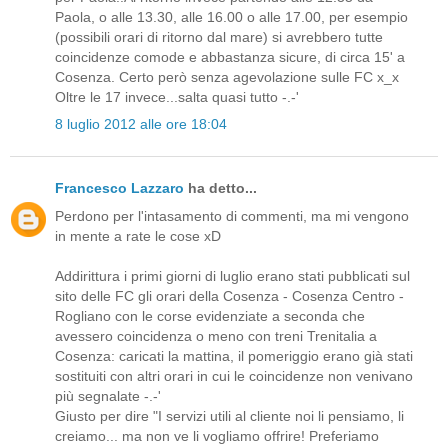
Paola, o alle 13.30, alle 16.00 o alle 17.00, per esempio
(possibili orari di ritorno dal mare) si avrebbero tutte
coincidenze comode e abbastanza sicure, di circa 15' a
Cosenza. Certo però senza agevolazione sulle FC x_x
Oltre le 17 invece...salta quasi tutto -.-'
8 luglio 2012 alle ore 18:04
Francesco Lazzaro
ha detto...
Perdono per l'intasamento di commenti, ma mi vengono
in mente a rate le cose xD
Addirittura i primi giorni di luglio erano stati pubblicati sul
sito delle FC gli orari della Cosenza - Cosenza Centro -
Rogliano con le corse evidenziate a seconda che
avessero coincidenza o meno con treni Trenitalia a
Cosenza: caricati la mattina, il pomeriggio erano già stati
sostituiti con altri orari in cui le coincidenze non venivano
più segnalate -.-'
Giusto per dire "I servizi utili al cliente noi li pensiamo, li
creiamo... ma non ve li vogliamo offrire! Preferiamo