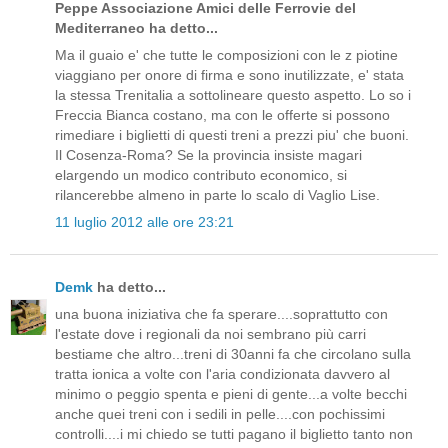
Peppe Associazione Amici delle Ferrovie del
Mediterraneo ha detto...
Ma il guaio e' che tutte le composizioni con le z piotine
viaggiano per onore di firma e sono inutilizzate, e' stata
la stessa Trenitalia a sottolineare questo aspetto. Lo so i
Freccia Bianca costano, ma con le offerte si possono
rimediare i biglietti di questi treni a prezzi piu' che buoni.
Il Cosenza-Roma? Se la provincia insiste magari
elargendo un modico contributo economico, si
rilancerebbe almeno in parte lo scalo di Vaglio Lise.
11 luglio 2012 alle ore 23:21
Demk
ha detto...
una buona iniziativa che fa sperare....soprattutto con
l'estate dove i regionali da noi sembrano più carri
bestiame che altro...treni di 30anni fa che circolano sulla
tratta ionica a volte con l'aria condizionata davvero al
minimo o peggio spenta e pieni di gente...a volte becchi
anche quei treni con i sedili in pelle....con pochissimi
controlli....i mi chiedo se tutti pagano il biglietto tanto non