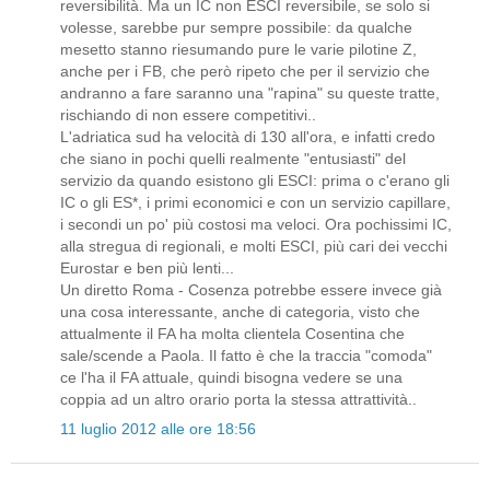
reversibilità. Ma un IC non ESCI reversibile, se solo si
volesse, sarebbe pur sempre possibile: da qualche
mesetto stanno riesumando pure le varie pilotine Z,
anche per i FB, che però ripeto che per il servizio che
andranno a fare saranno una "rapina" su queste tratte,
rischiando di non essere competitivi..
L'adriatica sud ha velocità di 130 all'ora, e infatti credo
che siano in pochi quelli realmente "entusiasti" del
servizio da quando esistono gli ESCI: prima o c'erano gli
IC o gli ES*, i primi economici e con un servizio capillare,
i secondi un po' più costosi ma veloci. Ora pochissimi IC,
alla stregua di regionali, e molti ESCI, più cari dei vecchi
Eurostar e ben più lenti...
Un diretto Roma - Cosenza potrebbe essere invece già
una cosa interessante, anche di categoria, visto che
attualmente il FA ha molta clientela Cosentina che
sale/scende a Paola. Il fatto è che la traccia "comoda"
ce l'ha il FA attuale, quindi bisogna vedere se una
coppia ad un altro orario porta la stessa attrattività..
11 luglio 2012 alle ore 18:56