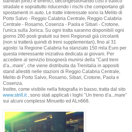
balneari jonici e tirrenici, decongestionando così il traffico
stradale e soprattutto riducendo i rischi che comportano gli
spostamenti in auto. Le tratte interessate sono la Melito di
Porto Salvo - Reggio Calabria Centrale, Reggio Calabria
Centrale - Rosarno, Cosenza - Paola e Sibari - Crotone,
l'unica sulla Jonica. Su ogni tratta saranno disponibili ogni
giorno 280 posti gratuiti sui treni Regionali già circolanti
(non si tratterà quindi di treni supplementari), fino al 31
agosto: la Regione Calabria ha stanziato 150 mila Euro per
questa interessante iniziativa dedicata ai giovani. Per
accedere al servizio bisognerà munirsi della "Card treni
d'a...mare", che viene distribuita da Trenitalia in appositi
stand allestiti nelle stazioni di Reggio Calabria Centrale,
Melito di Porto Salvo, Rosarno, Sibari, Crotone, Paola e
Cosenza.
Inoltre, come visibile nella fotografia in basso, tratta dal sito
www.strill.it
, sono stati applicati i loghi "Un treno d'a...mare"
sui alcuni complessi Minuetto ed ALn668.