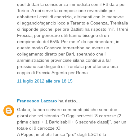
quel di Bari la coincidenza immediata con il FB da e per
Torino. A noi serve la composizione reversibile per
abbattere i costi di esercizio, altrimenti con le manovre
di aggancio/sgancio loco a Taranto e Cosenza, Trenitalia
ci risponde picche; per ora Battisti ha risposto "ni". I treni
Freccia, per generare utili hanno bisogno di un
riempimento del 65%. Per me e' da sperimentare, in
questo modo Cosenza tornerebbe ad avere un
collegamento diretto per Bari, sperando che l'
amministrazione provinciale silana continui a far
pressione sui dirigenti di Trenitalia per ottenere una
coppia di Freccia Argento per Roma.
11 luglio 2012 alle ore 18:15
Francesco Lazzaro
ha detto...
Galato, tu non scrivere commenti più che sono due
giorni che sei stonato :O Oggi scrivesti "8 carrozze (2
prime classi + 1 Bar/disabili + 6 seconde classi)", per un
totale di 9 carrozze :O
A Peppe, in effetti l'unico "pro" degli ESCI è la