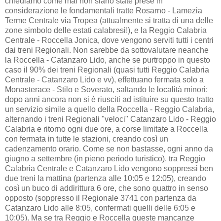
chiediamo come mai non siano state prese in
considerazione le fondamentali tratte Rosarno - Lamezia
Terme Centrale via Tropea (attualmente si tratta di una delle
zone simbolo delle estati calabresi!), e la Reggio Calabria
Centrale - Roccella Jonica, dove vengono serviti tutti i centri
dai treni Regionali. Non sarebbe da sottovalutare neanche
la Roccella - Catanzaro Lido, anche se purtroppo in questo
caso il 90% dei treni Regionali (quasi tutti Reggio Calabria
Centrale - Catanzaro Lido e vv), effettuano fermata solo a
Monasterace - Stilo e Soverato, saltando le località minori:
dopo anni ancora non si è riusciti ad istituire su questo tratto
un servizio simile a quello della Roccella - Reggio Calabria,
alternando i treni Regionali "veloci" Catanzaro Lido - Reggio
Calabria e ritorno ogni due ore, a corse limitate a Roccella
con fermata in tutte le stazioni, creando così un
cadenzamento orario. Come se non bastasse, ogni anno da
giugno a settembre (in pieno periodo turistico), tra Reggio
Calabria Centrale e Catanzaro Lido vengono soppressi ben
due treni la mattina (partenza alle 10:05 e 12:05), creando
così un buco di addirittura 6 ore, che sono quattro in senso
opposto (soppresso il Regionale 3741 con partenza da
Catanzaro Lido alle 8:05, confermati quelli delle 6:05 e
10:05). Ma se tra Reggio e Roccella queste mancanze