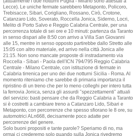
(attualmente i due notturni Puglia - Milano sono attestati a
Lecce). Le uniche fermate sarebbero Metaponto, Policoro,
Trebisacce, Sibari, Corigliano, Rossano, Cirò, Crotone,
Catanzaro Lido, Soverato, Roccella Jonica, Siderno, Locri,
Melito di Porto Salvo e Reggio Calabria Centrale, per una
percorrenza totale di sei ore e 10 minuti: partenza da Taranto
in senso dispari alle 8:50 con arrivo a Villa San Giovanni
alle 15, mentre in senso opposto partirebbe dallo Stretto alle
15:05 con altro materiale, ed arrivo nella città Jonica alle
21:15. Non sono mancate proposte di instradamento via
Roccella - Sibari - Paola dell'ICN 794/795 Reggio Calabria
Centrale - Milano Centrale, con istituzione di fermate in
Calabria tirrenica per uno dei due notturni Sicilia - Roma. Al
momento riteniamo che sarebbe di primaria importanza il
ripristino di un treno che per lo meno colleghi per intero tutta
la ferrovia Jonica, senza gli assurdi "spezzettamenti" attuali
del servizio: basti pensare che da Reggio Calabria a Taranto
si è costretti a cambiare treno a Catanzaro Lido, Sibari e
Metaponto, con percorrenze che spesso sfiorano le 8 ore, su
automotrici ALn668, decisamente poco adatte per
percorrenze del genere.
Solo buoni propositi e tante parole? Speriamo di no, ma
ormai ci crederemo solo quando sulla Jonica rivedremo