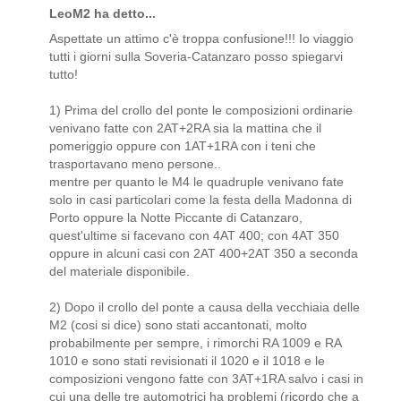
LeoM2 ha detto...
Aspettate un attimo c'è troppa confusione!!! Io viaggio
tutti i giorni sulla Soveria-Catanzaro posso spiegarvi
tutto!
1) Prima del crollo del ponte le composizioni ordinarie
venivano fatte con 2AT+2RA sia la mattina che il
pomeriggio oppure con 1AT+1RA con i teni che
trasportavano meno persone..
mentre per quanto le M4 le quadruple venivano fate
solo in casi particolari come la festa della Madonna di
Porto oppure la Notte Piccante di Catanzaro,
quest'ultime si facevano con 4AT 400; con 4AT 350
oppure in alcuni casi con 2AT 400+2AT 350 a seconda
del materiale disponibile.
2) Dopo il crollo del ponte a causa della vecchiaia delle
M2 (cosi si dice) sono stati accantonati, molto
probabilmente per sempre, i rimorchi RA 1009 e RA
1010 e sono stati revisionati il 1020 e il 1018 e le
composizioni vengono fatte con 3AT+1RA salvo i casi in
cui una delle tre automotrici ha problemi (ricordo che a