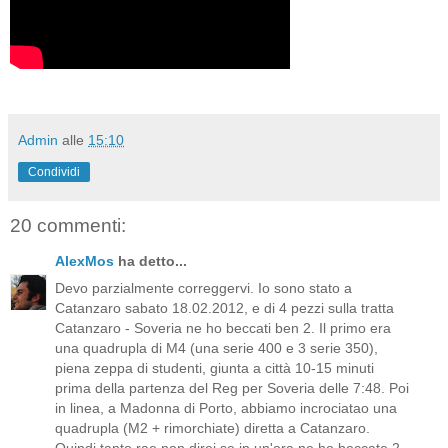
Admin
alle
15:10
Condividi
20 commenti:
AlexMos
ha detto...
Devo parzialmente correggervi. Io sono stato a
Catanzaro sabato 18.02.2012, e di 4 pezzi sulla tratta
Catanzaro - Soveria ne ho beccati ben 2. Il primo era
una quadrupla di M4 (una serie 400 e 3 serie 350),
piena zeppa di studenti, giunta a città 10-15 minuti
prima della partenza del Reg per Soveria delle 7:48. Poi
in linea, a Madonna di Porto, abbiamo incrociatao una
quadrupla (M2 + rimorchiate) diretta a Catanzaro.