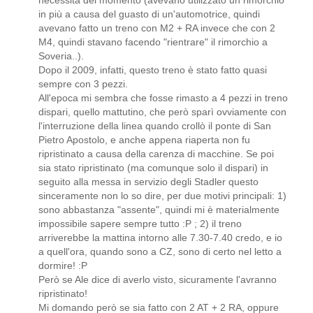
necessità del momento (avevano utilizzato un rimorchio
in più a causa del guasto di un'automotrice, quindi
avevano fatto un treno con M2 + RA invece che con 2
M4, quindi stavano facendo "rientrare" il rimorchio a
Soveria..).
Dopo il 2009, infatti, questo treno è stato fatto quasi
sempre con 3 pezzi.
All'epoca mi sembra che fosse rimasto a 4 pezzi in treno
dispari, quello mattutino, che però sparì ovviamente con
l'interruzione della linea quando crollò il ponte di San
Pietro Apostolo, e anche appena riaperta non fu
ripristinato a causa della carenza di macchine. Se poi
sia stato ripristinato (ma comunque solo il dispari) in
seguito alla messa in servizio degli Stadler questo
sinceramente non lo so dire, per due motivi principali: 1)
sono abbastanza "assente", quindi mi è materialmente
impossibile sapere sempre tutto :P ; 2) il treno
arriverebbe la mattina intorno alle 7.30-7.40 credo, e io
a quell'ora, quando sono a CZ, sono di certo nel letto a
dormire! :P
Però se Ale dice di averlo visto, sicuramente l'avranno
ripristinato!
Mi domando però se sia fatto con 2 AT + 2 RA, oppure