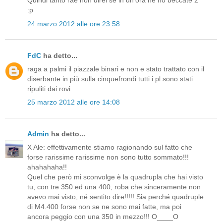
Quindi tanto rae non direi se in un'ora ne ho beccate 2
:p
24 marzo 2012 alle ore 23:58
FdC
ha detto...
raga a palmi il piazzale binari e non e stato trattato con il
diserbante in più sulla cinquefrondi tutti i pl sono stati
ripuliti dai rovi
25 marzo 2012 alle ore 14:08
Admin
ha detto...
X Ale: effettivamente stiamo ragionando sul fatto che
forse rarissime rarissime non sono tutto sommato!!!
ahahahaha!!
Quel che però mi sconvolge è la quadrupla che hai visto
tu, con tre 350 ed una 400, roba che sinceramente non
avevo mai visto, né sentito dire!!!!! Sia perché quadruple
di M4.400 forse non se ne sono mai fatte, ma poi
ancora peggio con una 350 in mezzo!!! O____O