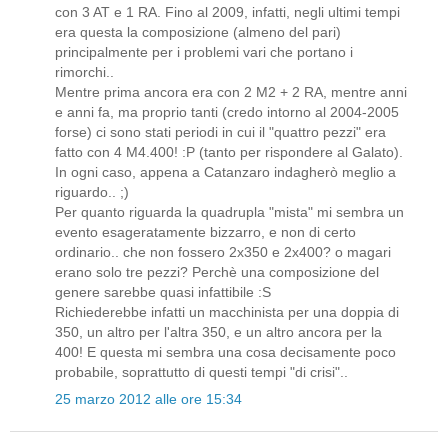
con 3 AT e 1 RA. Fino al 2009, infatti, negli ultimi tempi
era questa la composizione (almeno del pari)
principalmente per i problemi vari che portano i
rimorchi..
Mentre prima ancora era con 2 M2 + 2 RA, mentre anni
e anni fa, ma proprio tanti (credo intorno al 2004-2005
forse) ci sono stati periodi in cui il "quattro pezzi" era
fatto con 4 M4.400! :P (tanto per rispondere al Galato).
In ogni caso, appena a Catanzaro indagherò meglio a
riguardo.. ;)
Per quanto riguarda la quadrupla "mista" mi sembra un
evento esageratamente bizzarro, e non di certo
ordinario.. che non fossero 2x350 e 2x400? o magari
erano solo tre pezzi? Perchè una composizione del
genere sarebbe quasi infattibile :S
Richiederebbe infatti un macchinista per una doppia di
350, un altro per l'altra 350, e un altro ancora per la
400! E questa mi sembra una cosa decisamente poco
probabile, soprattutto di questi tempi "di crisi"..
25 marzo 2012 alle ore 15:34