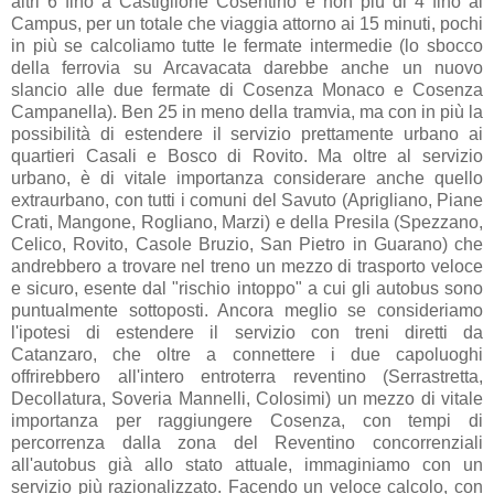
altri 6 fino a Castiglione Cosentino e non più di 4 fino al
Campus, per un totale che viaggia attorno ai 15 minuti, pochi
in più se calcoliamo tutte le fermate intermedie (lo sbocco
della ferrovia su Arcavacata darebbe anche un nuovo
slancio alle due fermate di Cosenza Monaco e Cosenza
Campanella). Ben 25 in meno della tramvia, ma con in più la
possibilità di estendere il servizio prettamente urbano ai
quartieri Casali e Bosco di Rovito. Ma oltre al servizio
urbano, è di vitale importanza considerare anche quello
extraurbano, con tutti i comuni del Savuto (Aprigliano, Piane
Crati, Mangone, Rogliano, Marzi) e della Presila (Spezzano,
Celico, Rovito, Casole Bruzio, San Pietro in Guarano) che
andrebbero a trovare nel treno un mezzo di trasporto veloce
e sicuro, esente dal "rischio intoppo" a cui gli autobus sono
puntualmente sottoposti. Ancora meglio se consideriamo
l'ipotesi di estendere il servizio con treni diretti da
Catanzaro, che oltre a connettere i due capoluoghi
offrirebbero all'intero entroterra reventino (Serrastretta,
Decollatura, Soveria Mannelli, Colosimi) un mezzo di vitale
importanza per raggiungere Cosenza, con tempi di
percorrenza dalla zona del Reventino concorrenziali
all'autobus già allo stato attuale, immaginiamo con un
servizio più razionalizzato. Facendo un veloce calcolo, con