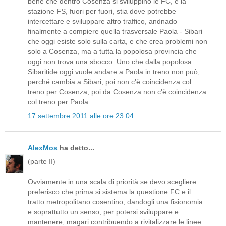
bene che dentro Cosenza si sviluppino le FC, e la
stazione FS, fuori per fuori, stia dove potrebbe
intercettare e sviluppare altro traffico, andnado
finalmente a compiere quella trasversale Paola - Sibari
che oggi esiste solo sulla carta, e che crea problemi non
solo a Cosenza, ma a tutta la popolosa provincia che
oggi non trova una sbocco. Uno che dalla popolosa
Sibaritide oggi vuole andare a Paola in treno non può,
perché cambia a Sibari, poi non c'è coincidenza col
treno per Cosenza, poi da Cosenza non c'è coincidenza
col treno per Paola.
17 settembre 2011 alle ore 23:04
AlexMos
ha detto...
(parte II)
Ovviamente in una scala di priorità se devo scegliere
preferisco che prima si sistema la questione FC e il
tratto metropolitano cosentino, dandogli una fisionomia
e soprattutto un senso, per potersi sviluppare e
mantenere, magari contribuendo a rivitalizzare le linee