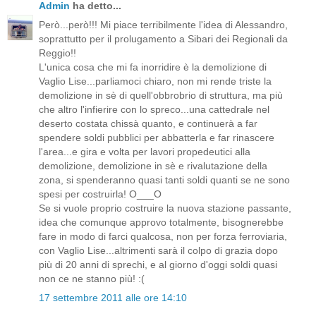
Admin
ha detto...
Però...però!!! Mi piace terribilmente l'idea di Alessandro,
soprattutto per il prolugamento a Sibari dei Regionali da
Reggio!!
L'unica cosa che mi fa inorridire è la demolizione di
Vaglio Lise...parliamoci chiaro, non mi rende triste la
demolizione in sè di quell'obbrobrio di struttura, ma più
che altro l'infierire con lo spreco...una cattedrale nel
deserto costata chissà quanto, e continuerà a far
spendere soldi pubblici per abbatterla e far rinascere
l'area...e gira e volta per lavori propedeutici alla
demolizione, demolizione in sè e rivalutazione della
zona, si spenderanno quasi tanti soldi quanti se ne sono
spesi per costruirla! O___O
Se si vuole proprio costruire la nuova stazione passante,
idea che comunque approvo totalmente, bisognerebbe
fare in modo di farci qualcosa, non per forza ferroviaria,
con Vaglio Lise...altrimenti sarà il colpo di grazia dopo
più di 20 anni di sprechi, e al giorno d'oggi soldi quasi
non ce ne stanno più! :(
17 settembre 2011 alle ore 14:10