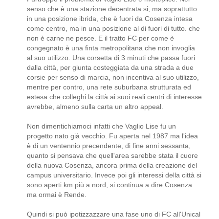
senso che è una stazione decentrata si, ma soprattutto
in una posizione ibrida, che è fuori da Cosenza intesa
come centro, ma in una posizione al di fuori di tutto. che
non è carne ne pesce. E il tratto FC per come è
congegnato è una finta metropolitana che non invoglia
al suo utilizzo. Una corsetta di 3 minuti che passa fuori
dalla città, per giunta costeggiata da una strada a due
corsie per senso di marcia, non incentiva al suo utilizzo,
mentre per contro, una rete suburbana strutturata ed
estesa che colleghi la città ai suoi reali centri di interesse
avrebbe, almeno sulla carta un altro appeal.
Non dimentichiamoci infatti che Vaglio Lise fu un
progetto nato già vecchio. Fu aperta nel 1987 ma l'idea
è di un ventennio precendente, di fine anni sessanta,
quanto si pensava che quell'area sarebbe stata il cuore
della nuova Cosenza, ancora prima della creazione del
campus universitario. Invece poi gli interessi della città si
sono aperti km più a nord, si continua a dire Cosenza
ma ormai è Rende.
Quindi si può ipotizzazzare una fase uno di FC all'Unical