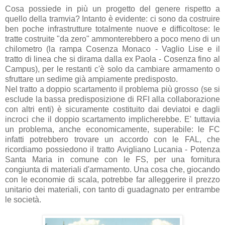
Cosa possiede in più un progetto del genere rispetto a
quello della tramvia? Intanto è evidente: ci sono da costruire
ben poche infrastrutture totalmente nuove e difficoltose: le
tratte costruite "da zero" ammonterebbero a poco meno di un
chilometro (la rampa Cosenza Monaco - Vaglio Lise e il
tratto di linea che si dirama dalla ex Paola - Cosenza fino al
Campus), per le restanti c'è solo da cambiare armamento o
sfruttare un sedime già ampiamente predisposto.
Nel tratto a doppio scartamento il problema più grosso (se si
esclude la bassa predisposizione di RFI alla collaborazione
con altri enti) è sicuramente costituito dai deviatoi e dagli
incroci che il doppio scartamento implicherebbe. E' tuttavia
un problema, anche economicamente, superabile: le FC
infatti potrebbero trovare un accordo con le FAL, che
ricordiamo possiedono il tratto Avigliano Lucania - Potenza
Santa Maria in comune con le FS, per una fornitura
congiunta di materiali d'armamento. Una cosa che, giocando
con le economie di scala, potrebbe far alleggerire il prezzo
unitario dei materiali, con tanto di guadagnato per entrambe
le società.