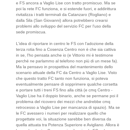
e FS ancora a Vaglio Lise con tratto promiscuo. Ma se
poi la rete FC funziona, e si estende fuori, e addirittura
rivitalizza i tratti terminali da Catanzaro (Rogliano) e
dalla Sila (San Giovanni) allora potrebbero crearsi
problemi allo sviluppo del servizio FC per l'uso della
sede promiscua.
L'idea di riportare in centro le FS con l'adozione della
terza rotia fino a Cosenza Centro non è che sia cattiva
in se, l'ho pensata anche io (e Vittorio mi è testimone
perché ne parlammo al telefono non più di un mese fa).
Ma la pensavo in prospettiva del mantenimento dello
scenario attuale della FC da Centro a Vaglio Lise. Visto
che questo tratto FC tanto non funziona, si poteva
eventualmente pensare di sopprimere qualche corsetta
e portare tutti i treni FS fino alla città (e cmq Centro -
Vaglio Lise ha il doppio binario, anche se permane poi il
problema del ricovero dei mezzi che andrebbe cmq
retrocesso a Vaglio Lise per mancanza di spazio). Ma se
le FC avessero i numeri per realizzare quello che
progettate voi, la situazione sarebbe ben diversa da
quella attuata tra Potenza Superiore e Avigliano. Allora è