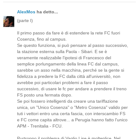
AlexMos
ha detto...
(parte I)
Il primo passo da fare è di estendere la rete FC fuori
Cosenza, fino al campus.
Se questo funziona, si può pensare al passo successivo,
la stazione esterna sulla Paola - Sibari. E se è
veramente realizzabile l'ipotesi di Francesco del
semplice porlungamento della linea FC dal campus,
sarebbe un asso nella macchina, perché se la gente si
fidelizza a predere la FC dalla città all'universitò, non
avrebbe poi particolari problemi a fare il passo
successivo, di usare le fc per andare a prendere il treno
FS posto una fermata dopo.
Se poi fossero intelligenti da creare una tariffazione
unica, un "Unico Cosenza" o "Metro Cosenza" valido per
tuti i vettori entro una certa fascia, con interscambio FS
e FC come capita altrove... a Perugia hanno fatto l'unico
APM - Trenitalia - FCU.
Purtroppo il problema di Vaglio Lise è molteplice. Nel