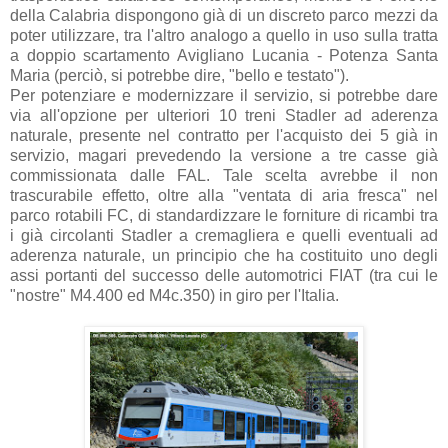
della Calabria dispongono già di un discreto parco mezzi da
poter utilizzare, tra l'altro analogo a quello in uso sulla tratta
a doppio scartamento Avigliano Lucania - Potenza Santa
Maria (perciò, si potrebbe dire, "bello e testato").
Per potenziare e modernizzare il servizio, si potrebbe dare
via all'opzione per ulteriori 10 treni Stadler ad aderenza
naturale, presente nel contratto per l'acquisto dei 5 già in
servizio, magari prevedendo la versione a tre casse già
commissionata dalle FAL. Tale scelta avrebbe il non
trascurabile effetto, oltre alla "ventata di aria fresca" nel
parco rotabili FC, di standardizzare le forniture di ricambi tra
i già circolanti Stadler a cremagliera e quelli eventuali ad
aderenza naturale, un principio che ha costituito uno degli
assi portanti del successo delle automotrici FIAT (tra cui le
"nostre" M4.400 ed M4c.350) in giro per l'Italia.