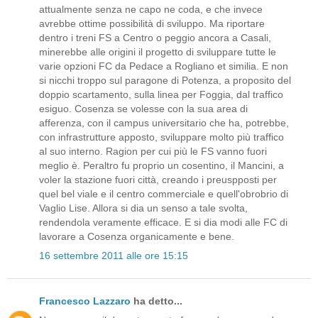
attualmente senza ne capo ne coda, e che invece
avrebbe ottime possibilità di sviluppo. Ma riportare
dentro i treni FS a Centro o peggio ancora a Casali,
minerebbe alle origini il progetto di sviluppare tutte le
varie opzioni FC da Pedace a Rogliano et similia. E non
si nicchi troppo sul paragone di Potenza, a proposito del
doppio scartamento, sulla linea per Foggia, dal traffico
esiguo. Cosenza se volesse con la sua area di
afferenza, con il campus universitario che ha, potrebbe,
con infrastrutture apposto, sviluppare molto più traffico
al suo interno. Ragion per cui più le FS vanno fuori
meglio è. Peraltro fu proprio un cosentino, il Mancini, a
voler la stazione fuori città, creando i preuspposti per
quel bel viale e il centro commerciale e quell'obrobrio di
Vaglio Lise. Allora si dia un senso a tale svolta,
rendendola veramente efficace. E si dia modi alle FC di
lavorare a Cosenza organicamente e bene.
16 settembre 2011 alle ore 15:15
Francesco Lazzaro
ha detto...