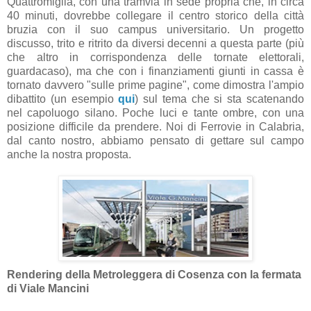
Quattromiglia, con una tramvia in sede propria che, in circa
40 minuti, dovrebbe collegare il centro storico della città
bruzia con il suo campus universitario. Un progetto
discusso, trito e ritrito da diversi decenni a questa parte (più
che altro in corrispondenza delle tornate elettorali,
guardacaso), ma che con i finanziamenti giunti in cassa è
tornato davvero "sulle prime pagine", come dimostra l'ampio
dibattito (un esempio
qui
) sul tema che si sta scatenando
nel capoluogo silano. Poche luci e tante ombre, con una
posizione difficile da prendere. Noi di Ferrovie in Calabria,
dal canto nostro, abbiamo pensato di gettare sul campo
anche la nostra proposta.
Rendering della Metroleggera di Cosenza con la fermata
di Viale Mancini