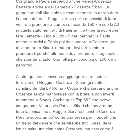
Corigliano e Paola servendo anche Rende-Cosenza.
Pensate anche a dei Lamezia - Cosenza Sibari. La
gente che dall'alto jonio volesse scendere in aereo data
la moria di treni LP oggi si trova nella necessità di farsi
venire a prendere a Lamezia, facendo 150 km con la A3
in quello stato nei tratti di Falerna ... altrimenti dovrebbe
fare Lamezia - Lido e Lido - Sibari perché via Paola
anche se arrivi a Paola poi devi andare a Cosenza, poi
devi andare a Sibari, e magari devi farti venire a
prendere li perché altrimenti devi prendere il regionale
che scende al Lido. Una follia per poco più di 100 km di
percorso.
A tutto questo si possono aggiungere altre ipotesi
ferroviarie. I Reggio - Cosenza - Sibari già detti, il
ripristino dei dei LP Roma - Crotone che servano anche
Cosenza senza manovra (e con la bretella non inverti
nemmeno a Sibari). Anche quell'Exp 892 che aveva
congegnato Vittorio via Paola - Sibari che servirebbe
tutta la jonica fino a Reggio. Serviresti anche Cosenza.
Perché suona un po' come una presa per i fondelli che
un treno del genere che servirebbe tutti i paesi della
jonica salta una città come Cosenza, ma così come è