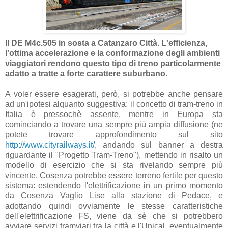
Il DE M4c.505 in sosta a Catanzaro Città. L'efficienza,
l'ottima accelerazione e la conformazione degli ambienti
viaggiatori rendono questo tipo di treno particolarmente
adatto a tratte a forte carattere suburbano.
A voler essere esagerati, però, si potrebbe anche pensare
ad un'ipotesi alquanto suggestiva: il concetto di tram-treno in
Italia è pressochè assente, mentre in Europa sta
cominciando a trovare una sempre più ampia diffusione (ne
potete trovare approfondimento sul sito
http://www.cityrailways.it/
, andando sul banner a destra
riguardante il "Progetto Tram-Treno"), mettendo in risalto un
modello di esercizio che si sta rivelando sempre più
vincente. Cosenza potrebbe essere terreno fertile per questo
sistema: estendendo l'elettrificazione in un primo momento
da Cosenza Vaglio Lise alla stazione di Pedace, e
adottando quindi ovviamente le stesse caratteristiche
dell'elettrificazione FS, viene da sè che si potrebbero
avviare servizi tramviari tra la città e l'Unical, eventualmente