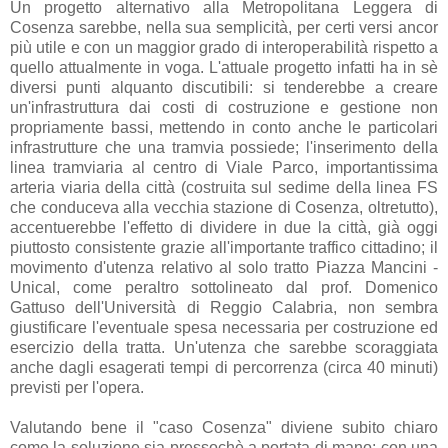
Un progetto alternativo alla Metropolitana Leggera di
Cosenza sarebbe, nella sua semplicità, per certi versi ancor
più utile e con un maggior grado di interoperabilità rispetto a
quello attualmente in voga. L'attuale progetto infatti ha in sè
diversi punti alquanto discutibili: si tenderebbe a creare
un'infrastruttura dai costi di costruzione e gestione non
propriamente bassi, mettendo in conto anche le particolari
infrastrutture che una tramvia possiede; l'inserimento della
linea tramviaria al centro di Viale Parco, importantissima
arteria viaria della città (costruita sul sedime della linea FS
che conduceva alla vecchia stazione di Cosenza, oltretutto),
accentuerebbe l'effetto di dividere in due la città, già oggi
piuttosto consistente grazie all'importante traffico cittadino; il
movimento d'utenza relativo al solo tratto Piazza Mancini -
Unical, come peraltro sottolineato dal prof. Domenico
Gattuso dell'Università di Reggio Calabria, non sembra
giustificare l'eventuale spesa necessaria per costruzione ed
esercizio della tratta. Un'utenza che sarebbe scoraggiata
anche dagli esagerati tempi di percorrenza (circa 40 minuti)
previsti per l'opera.
Valutando bene il "caso Cosenza" diviene subito chiaro
come la soluzione sia pressochè a portata di mano: con una