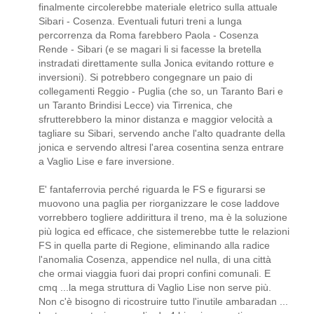
finalmente circolerebbe materiale eletrico sulla attuale
Sibari - Cosenza. Eventuali futuri treni a lunga
percorrenza da Roma farebbero Paola - Cosenza
Rende - Sibari (e se magari li si facesse la bretella
instradati direttamente sulla Jonica evitando rotture e
inversioni). Si potrebbero congegnare un paio di
collegamenti Reggio - Puglia (che so, un Taranto Bari e
un Taranto Brindisi Lecce) via Tirrenica, che
sfrutterebbero la minor distanza e maggior velocità a
tagliare su Sibari, servendo anche l'alto quadrante della
jonica e servendo altresi l'area cosentina senza entrare
a Vaglio Lise e fare inversione.
E' fantaferrovia perché riguarda le FS e figurarsi se
muovono una paglia per riorganizzare le cose laddove
vorrebbero togliere addirittura il treno, ma è la soluzione
più logica ed efficace, che sistemerebbe tutte le relazioni
FS in quella parte di Regione, eliminando alla radice
l'anomalia Cosenza, appendice nel nulla, di una città
che ormai viaggia fuori dai propri confini comunali. E
cmq ...la mega struttura di Vaglio Lise non serve più.
Non c'è bisogno di ricostruire tutto l'inutile ambaradan ...