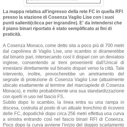
La mappa relativa all'ingresso della rete FC in quella RFI
presso la stazione di Cosenza Vaglio Lise con i suoi
punti salienti(clicca per ingrandire). E' da intendersi che
il piano binari riportato è stato semplificato ai fini di
praticità.
A Cosenza Monaco, come detto sita a poco più di 700 metri
dal capolinea di Vaglio Lise, uno scambio si diramerebbe
dal binario pari, intersecando così il dispari con un deviatoio
inglese, consentendo ai treni provenienti dall'Unical di
innestarsi direttamente sul binario dispari verso la città. Tale
intervento, inoltre, provocherebbe un arretramento del
segnale di protezione di Cosenza Vaglio Lise (attualmente
ubicato esattamente al termine del marciapiede di Cosenza
Monaco), e molto probabilmente una sua standardizzazione
con quelli in uso nel fascio FS.
Subito dopo lo scambio, la linea entra su una rampa in
discesa, costruita al posto di un attuale tronchino di ricovero
delle FC, dopodichè dopo circa 256 metri effettua una curva
a sinistra entrando così nel fascio binari RFI di Cosenza.
Poco dopo la curva avviene l'inizio del doppio scartamento