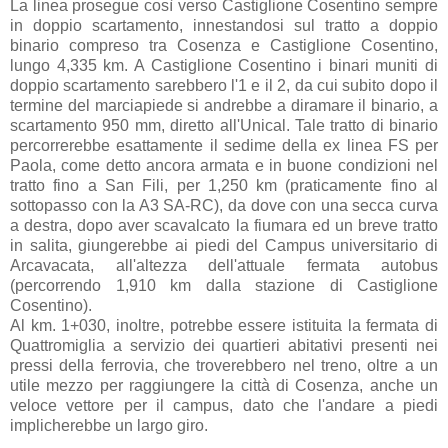
La linea prosegue così verso Castiglione Cosentino sempre
in doppio scartamento, innestandosi sul tratto a doppio
binario compreso tra Cosenza e Castiglione Cosentino,
lungo 4,335 km. A Castiglione Cosentino i binari muniti di
doppio scartamento sarebbero l'1 e il 2, da cui subito dopo il
termine del marciapiede si andrebbe a diramare il binario, a
scartamento 950 mm, diretto all'Unical. Tale tratto di binario
percorrerebbe esattamente il sedime della ex linea FS per
Paola, come detto ancora armata e in buone condizioni nel
tratto fino a San Fili, per 1,250 km (praticamente fino al
sottopasso con la A3 SA-RC), da dove con una secca curva
a destra, dopo aver scavalcato la fiumara ed un breve tratto
in salita, giungerebbe ai piedi del Campus universitario di
Arcavacata, all'altezza dell'attuale fermata autobus
(percorrendo 1,910 km dalla stazione di Castiglione
Cosentino).
Al km. 1+030, inoltre, potrebbe essere istituita la fermata di
Quattromiglia a servizio dei quartieri abitativi presenti nei
pressi della ferrovia, che troverebbero nel treno, oltre a un
utile mezzo per raggiungere la città di Cosenza, anche un
veloce vettore per il campus, dato che l'andare a piedi
implicherebbe un largo giro.