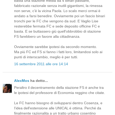
basta una stazione media da 4 binari passanti,
fabbricato razionale senza inutili gigantismi, la rimessa
non serve, c'è la vicina Paola. Lo scalo merci ormai è
andato a farsi benedire. Ovviamente poi un fascio binari
tronchi per le FC che vengono da sud. E Vaglio Lise
resterebbe fermata FC e sede deposito officine FC e
basta. E se buttassero giù quell'obbrobbio di stazione
FS farebbero un favore alla cittadinanza.
Ovviamente sarebbe ipotesi da secondo momento.
Ma più FC ed FS si fanno i fatti loro, limitandosi solo ai
punti di interscambio, meglio è per tutti.
16 settembre 2011 alle ore 14:14
AlexMos
ha detto...
Peraltro il decentramento della stazione FS è anche tra
le ipotesi del professore di Economia reggino che citate.
Le FC hanno bisogno di svilupparsi dentro Cosenza, e
l'idea dell'estensione alle UNICAL è ottima. Perché da
finalmente razionalita a un tratto urbano cosentino