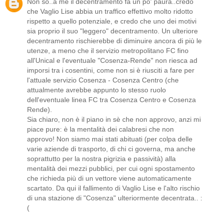
Non so..a me il decentramento fa un po' paura..credo
che Vaglio Lise abbia un traffico effettivo molto ridotto
rispetto a quello potenziale, e credo che uno dei motivi
sia proprio il suo "leggero" decentramento. Un ulteriore
decentramento rischierebbe di diminuire ancora di più le
utenze, a meno che il servizio metropolitano FC fino
all'Unical e l'eventuale "Cosenza-Rende" non riesca ad
imporsi tra i cosentini, come non si è riusciti a fare per
l'attuale servizio Cosenza - Cosenza Centro (che
attualmente avrebbe appunto lo stesso ruolo
dell'eventuale linea FC tra Cosenza Centro e Cosenza
Rende).
Sia chiaro, non è il piano in sè che non approvo, anzi mi
piace pure: è la mentalità dei calabresi che non
approvo! Non siamo mai stati abituati (per colpa delle
varie aziende di trasporto, di chi ci governa, ma anche
soprattutto per la nostra pigrizia e passività) alla
mentalità dei mezzi pubblici, per cui ogni spostamento
che richieda più di un vettore viene automaticamente
scartato. Da qui il fallimento di Vaglio Lise e l'alto rischio
di una stazione di "Cosenza" ulteriormente decentrata.. :
(