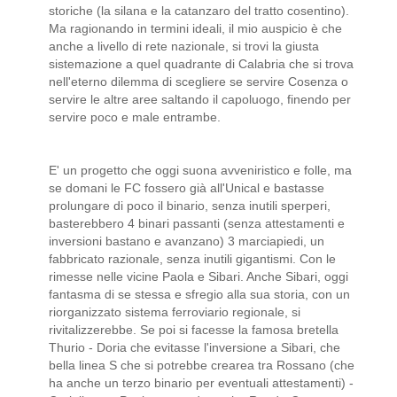
storiche (la silana e la catanzaro del tratto cosentino).
Ma ragionando in termini ideali, il mio auspicio è che
anche a livello di rete nazionale, si trovi la giusta
sistemazione a quel quadrante di Calabria che si trova
nell'eterno dilemma di scegliere se servire Cosenza o
servire le altre aree saltando il capoluogo, finendo per
servire poco e male entrambe.
E' un progetto che oggi suona avveniristico e folle, ma
se domani le FC fossero già all'Unical e bastasse
prolungare di poco il binario, senza inutili sperperi,
basterebbero 4 binari passanti (senza attestamenti e
inversioni bastano e avanzano) 3 marciapiedi, un
fabbricato razionale, senza inutili gigantismi. Con le
rimesse nelle vicine Paola e Sibari. Anche Sibari, oggi
fantasma di se stessa e sfregio alla sua storia, con un
riorganizzato sistema ferroviario regionale, si
rivitalizzerebbe. Se poi si facesse la famosa bretella
Thurio - Doria che evitasse l'inversione a Sibari, che
bella linea S che si potrebbe crearea tra Rossano (che
ha anche un terzo binario per eventuali attestamenti) -